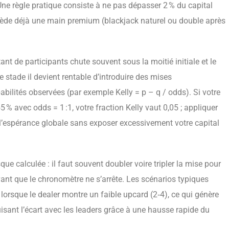
 Une règle pratique consiste à ne pas dépasser 2 % du capital
ossède déjà une main premium (blackjack naturel ou double après
ant de participants chute souvent sous la moitié initiale et le
stade il devient rentable d’introduire des mises
abilités observées (par exemple Kelly = p – q / odds). Si votre
% avec odds = 1 :1, votre fraction Kelly vaut 0,05 ; appliquer
 l’espérance globale sans exposer excessivement votre capital
ue calculée : il faut souvent doubler voire tripler la mise pour
vant que le chronomètre ne s’arrête. Les scénarios typiques
‑A lorsque le dealer montre un faible upcard (2‑4), ce qui génère
isant l’écart avec les leaders grâce à une hausse rapide du