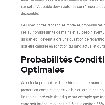
sur soft‑17, double down autorisé sur n’importe que
disponible.
Ces spécificités rendent les modèles probabilistes c
liée au nombre limité de mains et au besoin éventue
du bankroll devient alors une question de répartiti
doit être calibrée en fonction du rang actuel et du 
Probabilités Conditi
Optimales
Calculer la probabilité d’un « hit » ou d’un « stand »
prendre en compte la carte visible du croupier ains
Un tableau pré‑calculé indique par exemple que face
carte soit inférieure ou égale à 5 est d’environ 35 % 