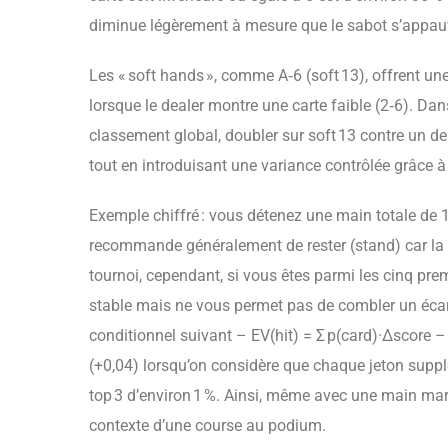
diminue légèrement à mesure que le sabot s’appauvr
Les « soft hands », comme A‑6 (soft 13), offrent une
lorsque le dealer montre une carte faible (2‑6). D
classement global, doubler sur soft 13 contre un de
tout en introduisant une variance contrôlée grâce à
Exemple chiffré : vous détenez une main totale de 
recommande généralement de rester (stand) car la pr
tournoi, cependant, si vous êtes parmi les cinq pre
stable mais ne vous permet pas de combler un écart
conditionnel suivant – EV(hit) = Σ p(card)·Δscore 
(+0,04) lorsqu’on considère que chaque jeton supplé
top 3 d’environ 1 %. Ainsi, même avec une main margi
contexte d’une course au podium.