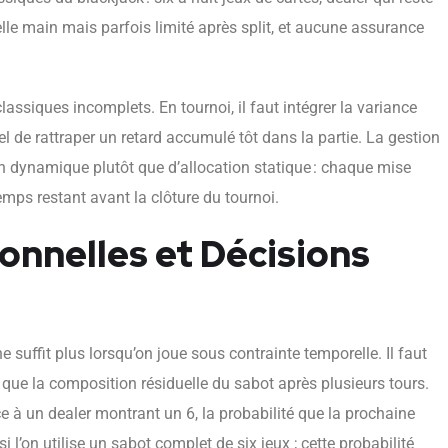
lle main mais parfois limité après split, et aucune assurance
lassiques incomplets. En tournoi, il faut intégrer la variance
l de rattraper un retard accumulé tôt dans la partie. La gestion
on dynamique plutôt que d’allocation statique : chaque mise
temps restant avant la clôture du tournoi.
onnelles et Décisions
 ne suffit plus lorsqu’on joue sous contrainte temporelle. Il faut
i que la composition résiduelle du sabot après plusieurs tours.
 à un dealer montrant un 6, la probabilité que la prochaine
si l’on utilise un sabot complet de six jeux ; cette probabilité