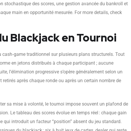
n stochastique des scores, une gestion avancée du bankroll et
chaque main en opportunité mesurée. For more details, check
u Blackjack en Tournoi
 cash‑game traditionnel sur plusieurs plans structurels. Tout
nsforme en jetons distribués à chaque participant ; aucune
suite, l’élimination progressive s’opère généralement selon un
nt retirés après chaque ronde ou après un certain nombre de
ter sa mise à volonté, le tournoi impose souvent un plafond de
ion. Le tableau des scores évolue en temps réel : chaque gain
ce qui introduit un facteur “position” absent du jeu standard.
assiques du blackjack : six à huit jeux de cartes, dealer qui reste