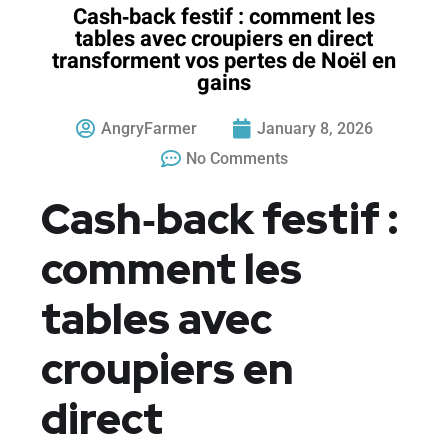
Cash‑back festif : comment les
tables avec croupiers en direct
transforment vos pertes de Noël en
gains
AngryFarmer
January 8, 2026
No Comments
Cash‑back festif :
comment les
tables avec
croupiers en
direct