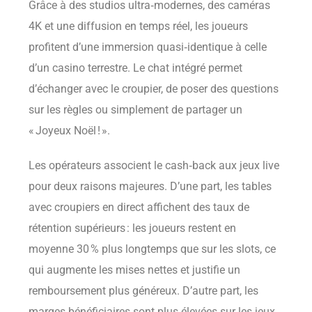
Grâce à des studios ultra‑modernes, des caméras
4K et une diffusion en temps réel, les joueurs
profitent d’une immersion quasi‑identique à celle
d’un casino terrestre. Le chat intégré permet
d’échanger avec le croupier, de poser des questions
sur les règles ou simplement de partager un
« Joyeux Noël ! ».
Les opérateurs associent le cash‑back aux jeux live
pour deux raisons majeures. D’une part, les tables
avec croupiers en direct affichent des taux de
rétention supérieurs : les joueurs restent en
moyenne 30 % plus longtemps que sur les slots, ce
qui augmente les mises nettes et justifie un
remboursement plus généreux. D’autre part, les
marges bénéficiaires sont plus élevées sur les jeux