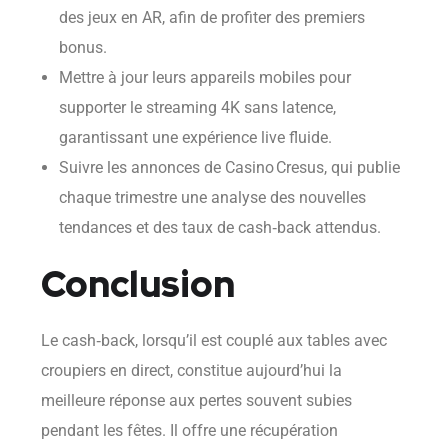
des jeux en AR, afin de profiter des premiers
bonus.
Mettre à jour leurs appareils mobiles pour
supporter le streaming 4K sans latence,
garantissant une expérience live fluide.
Suivre les annonces de Casino Cresus, qui publie
chaque trimestre une analyse des nouvelles
tendances et des taux de cash‑back attendus.
Conclusion
Le cash‑back, lorsqu’il est couplé aux tables avec
croupiers en direct, constitue aujourd’hui la
meilleure réponse aux pertes souvent subies
pendant les fêtes. Il offre une récupération