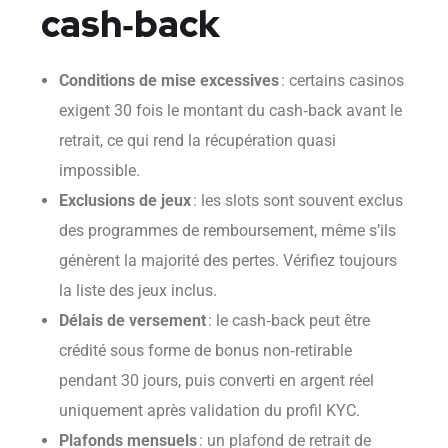
cash‑back
Conditions de mise excessives
: certains casinos
exigent 30 fois le montant du cash‑back avant le
retrait, ce qui rend la récupération quasi
impossible.
Exclusions de jeux
: les slots sont souvent exclus
des programmes de remboursement, même s’ils
génèrent la majorité des pertes. Vérifiez toujours
la liste des jeux inclus.
Délais de versement
: le cash‑back peut être
crédité sous forme de bonus non‑retirable
pendant 30 jours, puis converti en argent réel
uniquement après validation du profil KYC.
Plafonds mensuels
: un plafond de retrait de