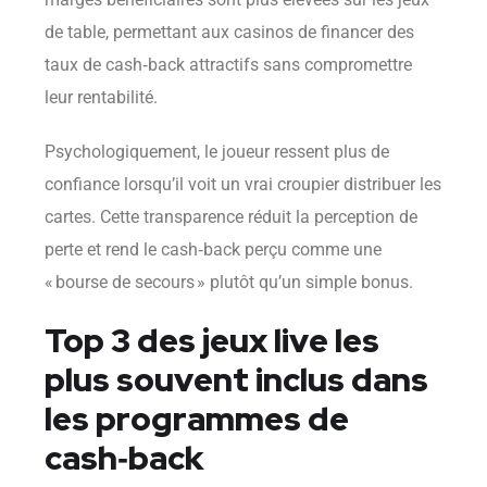
de table, permettant aux casinos de financer des
taux de cash‑back attractifs sans compromettre
leur rentabilité.
Psychologiquement, le joueur ressent plus de
confiance lorsqu’il voit un vrai croupier distribuer les
cartes. Cette transparence réduit la perception de
perte et rend le cash‑back perçu comme une
« bourse de secours » plutôt qu’un simple bonus.
Top 3 des jeux live les
plus souvent inclus dans
les programmes de
cash‑back