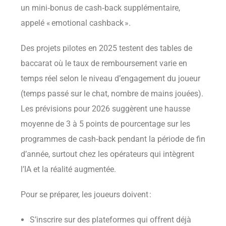
un mini‑bonus de cash‑back supplémentaire,
appelé « emotional cashback ».
Des projets pilotes en 2025 testent des tables de
baccarat où le taux de remboursement varie en
temps réel selon le niveau d’engagement du joueur
(temps passé sur le chat, nombre de mains jouées).
Les prévisions pour 2026 suggèrent une hausse
moyenne de 3 à 5 points de pourcentage sur les
programmes de cash‑back pendant la période de fin
d’année, surtout chez les opérateurs qui intègrent
l’IA et la réalité augmentée.
Pour se préparer, les joueurs doivent :
S’inscrire sur des plateformes qui offrent déjà