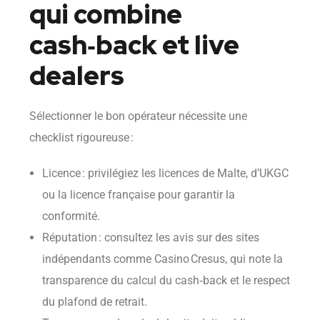
qui combine
cash‑back et live
dealers
Sélectionner le bon opérateur nécessite une
checklist rigoureuse :
Licence : privilégiez les licences de Malte, d’UKGC
ou la licence française pour garantir la
conformité.
Réputation : consultez les avis sur des sites
indépendants comme Casino Cresus, qui note la
transparence du calcul du cash‑back et le respect
du plafond de retrait.