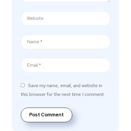
Save my name, email, and website in
this browser for the next time I comment.