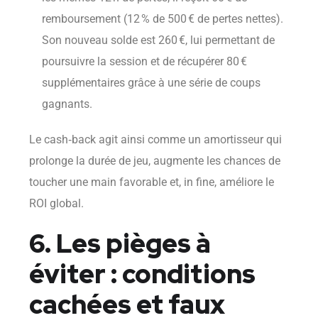
remboursement (12 % de 500 € de pertes nettes).
Son nouveau solde est 260 €, lui permettant de
poursuivre la session et de récupérer 80 €
supplémentaires grâce à une série de coups
gagnants.
Le cash‑back agit ainsi comme un amortisseur qui
prolonge la durée de jeu, augmente les chances de
toucher une main favorable et, in fine, améliore le
ROI global.
6. Les pièges à
éviter : conditions
cachées et faux