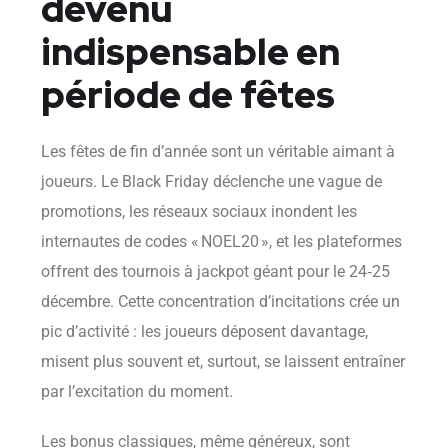
devenu
indispensable en
période de fêtes
Les fêtes de fin d’année sont un véritable aimant à
joueurs. Le Black Friday déclenche une vague de
promotions, les réseaux sociaux inondent les
internautes de codes « NOEL20 », et les plateformes
offrent des tournois à jackpot géant pour le 24‑25
décembre. Cette concentration d’incitations crée un
pic d’activité : les joueurs déposent davantage,
misent plus souvent et, surtout, se laissent entraîner
par l’excitation du moment.
Les bonus classiques, même généreux, sont