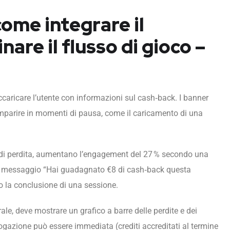
ome integrare il
are il flusso di gioco –
caricare l’utente con informazioni sul cash‑back. I banner
parire in momenti di pausa, come il caricamento di una
lo di perdita, aumentano l’engagement del 27 % secondo una
 il messaggio “Hai guadagnato €8 di cash‑back questa
po la conclusione di una sessione.
le, deve mostrare un grafico a barre delle perdite e dei
’erogazione può essere immediata (crediti accreditati al termine