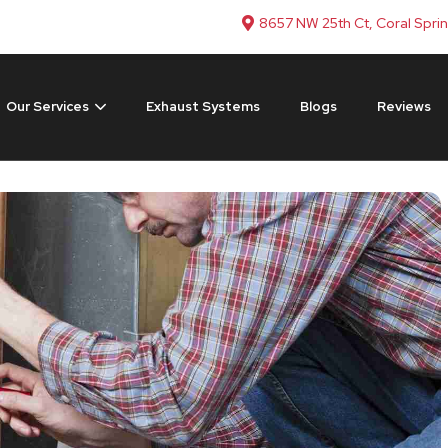
8657 NW 25th Ct, Coral Spri
Our Services
Exhaust Systems
Blogs
Reviews