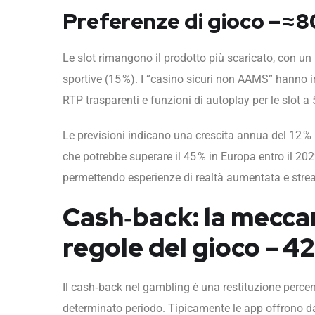
Preferenze di gioco – ≈ 8
Le slot rimangono il prodotto più scaricato, con un
sportive (15 %). I “casino sicuri non AAMS” hanno in
RTP trasparenti e funzioni di autoplay per le slot a 5
Le previsioni indicano una crescita annua del 12 %
che potrebbe superare il 45 % in Europa entro il 20
permettendo esperienze di realtà aumentata e stre
Cash‑back: la mecca
regole del gioco – 4
Il cash‑back nel gambling è una restituzione percent
determinato periodo. Tipicamente le app offrono da