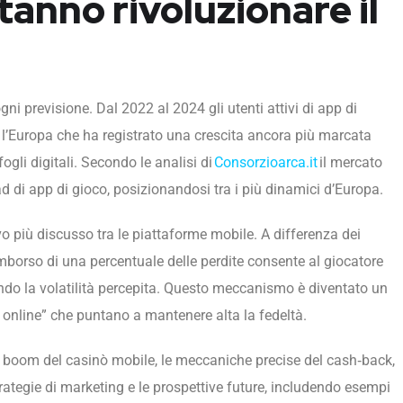
tanno rivoluzionare il
ni previsione. Dal 2022 al 2024 gli utenti attivi di app di
n l’Europa che ha registrato una crescita ancora più marcata
ogli digitali. Secondo le analisi di
Consorzioarca.it
il mercato
d di app di gioco, posizionandosi tra i più dinamici d’Europa.
 più discusso tra le piattaforme mobile. A differenza dei
rimborso di una percentuale delle perdite consente al giocatore
endo la volatilità percepita. Questo meccanismo è diventato un
o online” che puntano a mantenere alta la fedeltà.
il boom del casinò mobile, le meccaniche precise del cash‑back,
strategie di marketing e le prospettive future, includendo esempi