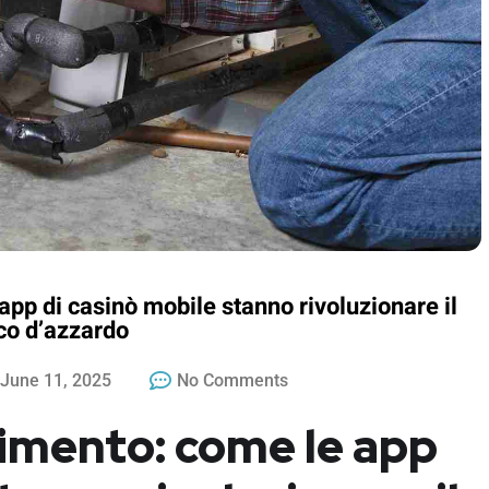
pp di casinò mobile stanno rivoluzionare il
co d’azzardo
June 11, 2025
No Comments
imento: come le app