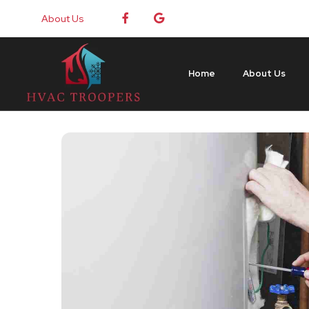
About Us
Home
About Us