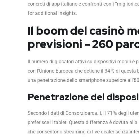
concreti di app italiane e confronti con i “miglior
for additional insights.
Il boom del casinò mo
previsioni – 260 par
Il numero di giocatori attivi su dispositivi mobili è
con l’Unione Europea che detiene il 34 % di questa ba
una penetrazione dello smartphone superiore all’80
Penetrazione dei disposit
Secondo i dati di Consorzioarca.it, il 71 % degli uten
preferisce il tablet. Questa differenza è dovuta all
che consentono streaming di live dealer senza inter