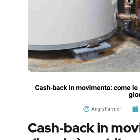
Cash‑back in movimento: come le a
gio
AngryFarmer
Cash‑back in mov