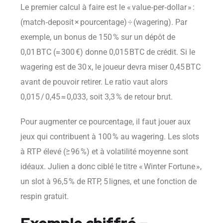
Le premier calcul à faire est le « value‑per‑dollar » :
(match‑deposit × pourcentage) ÷ (wagering). Par
exemple, un bonus de 150 % sur un dépôt de
0,01 BTC (≈ 300 €) donne 0,015 BTC de crédit. Si le
wagering est de 30 x, le joueur devra miser 0,45 BTC
avant de pouvoir retirer. Le ratio vaut alors
0,015 / 0,45 ≈ 0,033, soit 3,3 % de retour brut.
Pour augmenter ce pourcentage, il faut jouer aux
jeux qui contribuent à 100 % au wagering. Les slots
à RTP élevé (≥ 96 %) et à volatilité moyenne sont
idéaux. Julien a donc ciblé le titre « Winter Fortune »,
un slot à 96,5 % de RTP, 5 lignes, et une fonction de
respin gratuit.