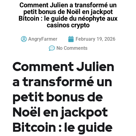
Comment Julien a transformé un
petit bonus de Noël en jackpot
Bitcoin : le guide du néophyte aux
casinos crypto
AngryFarmer
February 19, 2026
No Comments
Comment Julien
a transformé un
petit bonus de
Noël en jackpot
Bitcoin : le guide