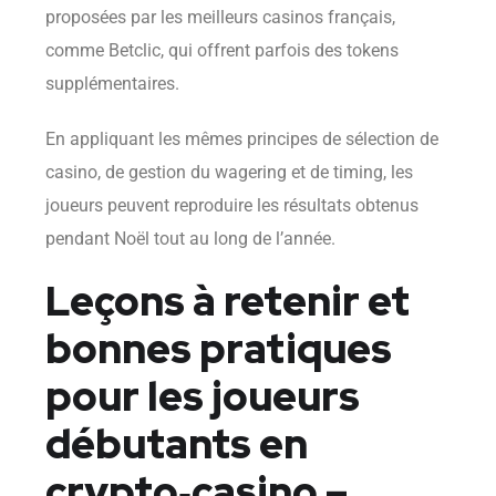
proposées par les meilleurs casinos français,
comme Betclic, qui offrent parfois des tokens
supplémentaires.
En appliquant les mêmes principes de sélection de
casino, de gestion du wagering et de timing, les
joueurs peuvent reproduire les résultats obtenus
pendant Noël tout au long de l’année.
Leçons à retenir et
bonnes pratiques
pour les joueurs
débutants en
crypto‑casino –