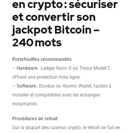
en crypto : sécuriser
et convertir son
jackpot Bitcoin –
240 mots
Portefeuilles recommandés
–
Hardware
: Ledger Nano X ou Trezor Model T,
offrant une protection hors ligne.
–
Software
: Exodus ou Atomic Wallet, faciles à
installer et compatibles avec les échanges
instantanés.
Procédures de retrait
Sur la plupart des casinos crypto, le retrait se fait en