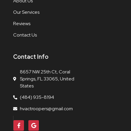
About Us
Our Services
Reviews
Contact Us
Contact Info
8657 NW 25th Ct, Coral
Springs, FL 33065, United
States
(484) 935-8194
hvactroopers@gmail.com