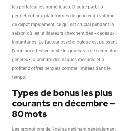
les portefeuilles numériques. D’autre part, ils
permettent aux plateformes de générer du volume
de dépôt rapidement, ce qui est crucial pendant la
saison où les utilisateurs cherchent des « cadeaux »
instantanés. Le facteur psychologique est puissant :
l’ambiance festive incite les joueurs à se sentir plus
généreux, à prendre des risques mesurés et à
profiter d’offres perçues comme limitées dans le
temps.
Types de bonus les plus
courants en décembre –
80 mots
Les promotions de Noël se déclinent généralement