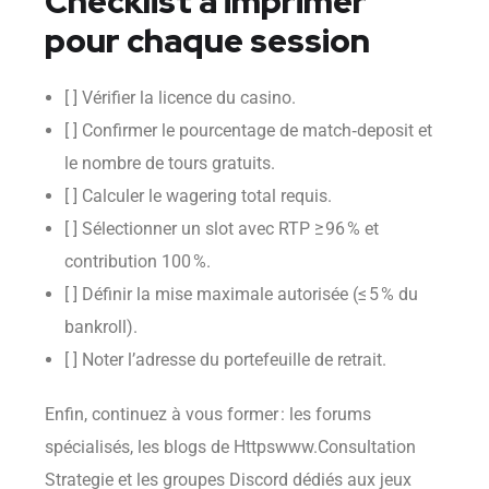
Checklist à imprimer
pour chaque session
[ ] Vérifier la licence du casino.
[ ] Confirmer le pourcentage de match‑deposit et
le nombre de tours gratuits.
[ ] Calculer le wagering total requis.
[ ] Sélectionner un slot avec RTP ≥ 96 % et
contribution 100 %.
[ ] Définir la mise maximale autorisée (≤ 5 % du
bankroll).
[ ] Noter l’adresse du portefeuille de retrait.
Enfin, continuez à vous former : les forums
spécialisés, les blogs de Httpswww.Consultation
Strategie et les groupes Discord dédiés aux jeux