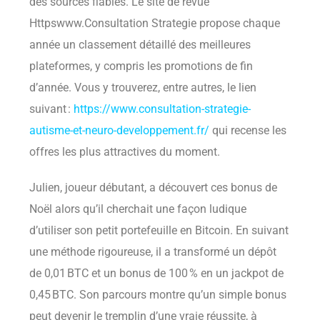
des sources fiables. Le site de revue
Httpswww.Consultation Strategie propose chaque
année un classement détaillé des meilleures
plateformes, y compris les promotions de fin
d’année. Vous y trouverez, entre autres, le lien
suivant :
https://www.consultation-strategie-
autisme-et-neuro-developpement.fr/
qui recense les
offres les plus attractives du moment.
Julien, joueur débutant, a découvert ces bonus de
Noël alors qu’il cherchait une façon ludique
d’utiliser son petit portefeuille en Bitcoin. En suivant
une méthode rigoureuse, il a transformé un dépôt
de 0,01 BTC et un bonus de 100 % en un jackpot de
0,45 BTC. Son parcours montre qu’un simple bonus
peut devenir le tremplin d’une vraie réussite, à