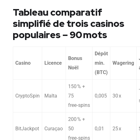
Tableau comparatif
simplifié de trois casinos
populaires – 90 mots
Dépôt
Bonus
Casino
Licence
min.
Wagering
Noël
(BTC)
150 % +
CryptoSpin
Malta
75
0,005
30 x
free‑spins
200 % +
BitJackpot
Curaçao
50
0,01
25 x
free‑spins