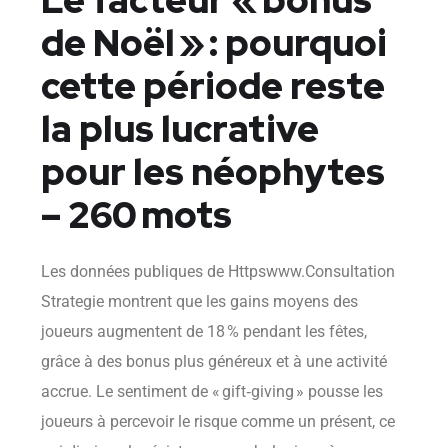
Le facteur « bonus
de Noël » : pourquoi
cette période reste
la plus lucrative
pour les néophytes
– 260 mots
Les données publiques de Httpswww.Consultation
Strategie montrent que les gains moyens des
joueurs augmentent de 18 % pendant les fêtes,
grâce à des bonus plus généreux et à une activité
accrue. Le sentiment de « gift‑giving » pousse les
joueurs à percevoir le risque comme un présent, ce