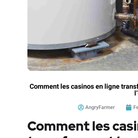
Comment les casinos en ligne transf
l
AngryFarmer
F
Comment les casi