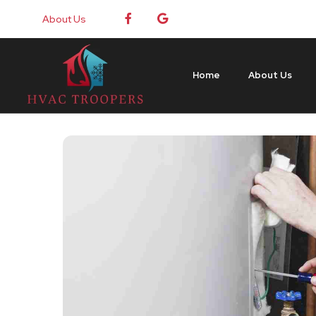
About Us
Home
About Us