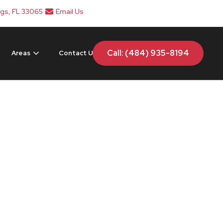
ngs, FL 33065
Email Us
Call: (484) 935-8194
Areas
Contact Us