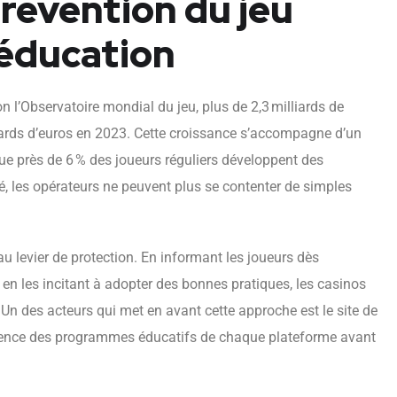
révention du jeu
’éducation
on l’Observatoire mondial du jeu, plus de 2,3 milliards de
iards d’euros en 2023. Cette croissance s’accompagne d’un
e près de 6 % des joueurs réguliers développent des
, les opérateurs ne peuvent plus se contenter de simples
 levier de protection. En informant les joueurs dès
et en les incitant à adopter des bonnes pratiques, les casinos
 Un des acteurs qui met en avant cette approche est le site de
parence des programmes éducatifs de chaque plateforme avant