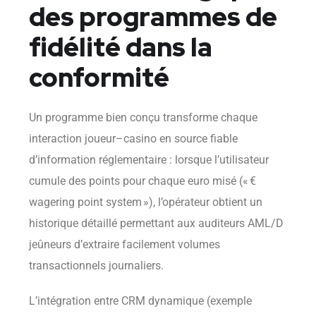
des programmes de
fidélité dans la
conformité
Un programme bien conçu transforme chaque
interaction joueur–casino en source fiable
d’information réglementaire : lorsque l’utilisateur
cumule des points pour chaque euro misé (« €
wagering point system »), l’opérateur obtient un
historique détaillé permettant aux auditeurs AML/D
jeûneurs d’extraire facilement volumes
transactionnels journaliers.
L’intégration entre CRM dynamique (exemple