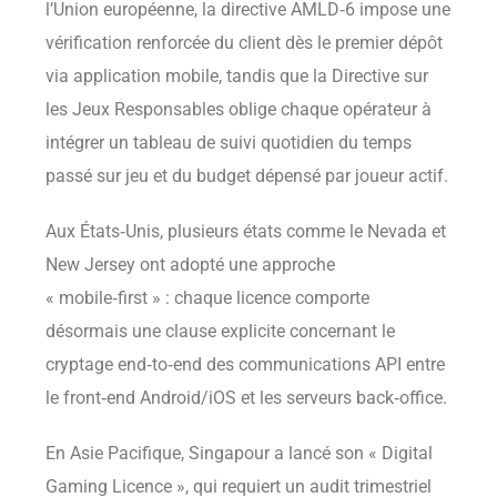
l’Union européenne, la directive AMLD‑6 impose une
vérification renforcée du client dès le premier dépôt
via application mobile, tandis que la Directive sur
les Jeux Responsables oblige chaque opérateur à
intégrer un tableau de suivi quotidien du temps
passé sur jeu et du budget dépensé par joueur actif.
Aux États‑Unis, plusieurs états comme le Nevada et
New Jersey ont adopté une approche
« mobile‑first » : chaque licence comporte
désormais une clause explicite concernant le
cryptage end‑to‑end des communications API entre
le front‑end Android/iOS et les serveurs back‑office.
En Asie Pacifique, Singapour a lancé son « Digital
Gaming Licence », qui requiert un audit trimestriel