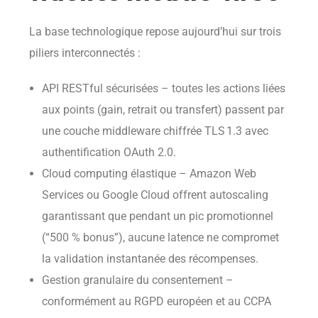
La base technologique repose aujourd’hui sur trois
piliers interconnectés :
API RESTful sécurisées – toutes les actions liées
aux points (gain, retrait ou transfert) passent par
une couche middleware chiffrée TLS 1.3 avec
authentification OAuth 2.0.
Cloud computing élastique – Amazon Web
Services ou Google Cloud offrent autoscaling
garantissant que pendant un pic promotionnel
(“500 % bonus”), aucune latence ne compromet
la validation instantanée des récompenses.
Gestion granulaire du consentement –
conformément au RGPD européen et au CCPA