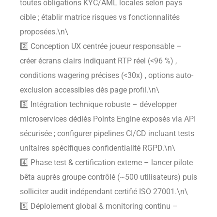
toutes obligations KYC/AML locales selon pays
cible ; établir matrice risques vs fonctionnalités
proposées.\n\
2️⃣ Conception UX centrée joueur responsable –
créer écrans clairs indiquant RTP réel (<96 %) ,
conditions wagering précises (<30x) , options auto­
exclusion accessibles dès page profil.\n\
3️⃣ Intégration technique robuste – développer
microservices dédiés Points Engine exposés via API
sécurisée ; configurer pipelines CI/CD incluant tests
unitaires spécifiques confidentialité RGPD.\n\
4️⃣ Phase test & certification externe – lancer pilote
bêta auprès groupe contrôlé (~500 utilisateurs) puis
solliciter audit indépendant certifié ISO 27001.\n\
5️⃣ Déploiement global & monitoring continu –