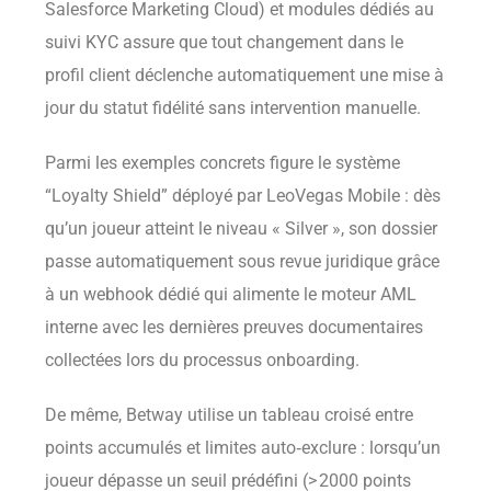
Salesforce Marketing Cloud) et modules dédiés au
suivi KYC assure que tout changement dans le
profil client déclenche automatiquement une mise à
jour du statut fidélité sans intervention manuelle.
Parmi les exemples concrets figure le système
“Loyalty Shield” déployé par LeoVegas Mobile : dès
qu’un joueur atteint le niveau « Silver », son dossier
passe automatiquement sous revue juridique grâce
à un webhook dédié qui alimente le moteur AML
interne avec les dernières preuves documentaires
collectées lors du processus onboarding.
De même, Betway utilise un tableau croisé entre
points accumulés et limites auto‑exclure : lorsqu’un
joueur dépasse un seuil prédéfini (> 2000 points