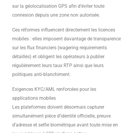
sur la géolocalisation GPS afin d’éviter toute
connexion depuis une zone non autorisée.
Ces réformes influencent directement les licences
mobiles : elles imposent davantage de transparence
sur les flux financiers (wagering requirements
détaillés) et obligent les opérateurs à publier
régulièrement leurs taux RTP ainsi que leurs
politiques anti‑blanchiment.
Exigences KYC/AML renforcées pour les
applications mobiles
Les plateformes doivent désormais capturer
simultanément pièce d’identité officielle, preuve
d’adresse et selfie biométrique avant toute mise en