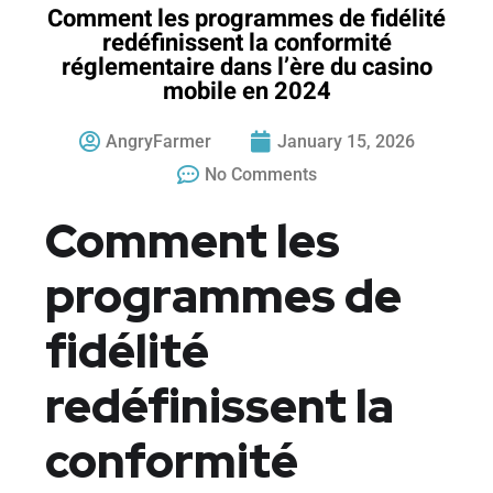
Comment les programmes de fidélité
redéfinissent la conformité
réglementaire dans l’ère du casino
mobile en 2024
AngryFarmer
January 15, 2026
No Comments
Comment les
programmes de
fidélité
redéfinissent la
conformité