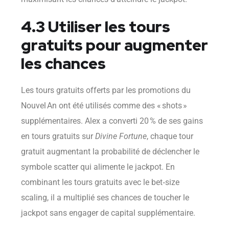
4.3 Utiliser les tours
gratuits pour augmenter
les chances
Les tours gratuits offerts par les promotions du
Nouvel An ont été utilisés comme des « shots »
supplémentaires. Alex a converti 20 % de ses gains
en tours gratuits sur
Divine Fortune
, chaque tour
gratuit augmentant la probabilité de déclencher le
symbole scatter qui alimente le jackpot. En
combinant les tours gratuits avec le bet‑size
scaling, il a multiplié ses chances de toucher le
jackpot sans engager de capital supplémentaire.