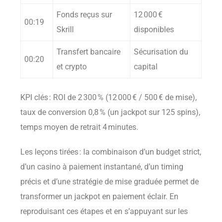
Fonds reçus sur
12 000 €
00:19
Skrill
disponibles
Transfert bancaire
Sécurisation du
00:20
et crypto
capital
KPI clés : ROI de 2 300 % (12 000 € / 500 € de mise),
taux de conversion 0,8 % (un jackpot sur 125 spins),
temps moyen de retrait 4 minutes.
Les leçons tirées : la combinaison d’un budget strict,
d’un casino à paiement instantané, d’un timing
précis et d’une stratégie de mise graduée permet de
transformer un jackpot en paiement éclair. En
reproduisant ces étapes et en s’appuyant sur les