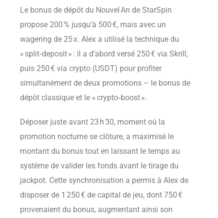
Le bonus de dépôt du Nouvel An de StarSpin
propose 200 % jusqu’à 500 €, mais avec un
wagering de 25 x. Alex a utilisé la technique du
« split‑deposit » : il a d’abord versé 250 € via Skrill,
puis 250 € via crypto (USDT) pour profiter
simultanément de deux promotions – le bonus de
dépôt classique et le « crypto‑boost ».
Déposer juste avant 23 h 30, moment où la
promotion nocturne se clôture, a maximisé le
montant du bonus tout en laissant le temps au
système de valider les fonds avant le tirage du
jackpot. Cette synchronisation a permis à Alex de
disposer de 1 250 € de capital de jeu, dont 750 €
provenaient du bonus, augmentant ainsi son