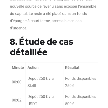
nouvelle source de revenu sans exposer l’ensemble
du capital. Le reste a été placé dans un fonds
d’épargne à court terme, accessible en cas
d’urgence.
8. Étude de cas
détaillée
Minute
Action
Résultat
Dépôt 250 € via
Fonds disponibles
00:00
Skrill
250 €
Dépôt 250 € via
Fonds disponibles
00:02
USDT
500 €