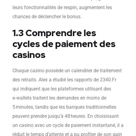
leurs fonctionnalités de respin, augmentent les
chances de déclencher le bonus.
1.3 Comprendre les
cycles de paiement des
casinos
Chaque casino possède un calendrier de traitement
des retraits. Alex a étudié les rapports de 2340.Fr
qui indiquent que les plateformes utilisant des
e‑wallets traitent les demandes en moins de
5 minutes, tandis que les banques traditionnelles
peuvent prendre jusqu’à 48 heures. En choisissant
un casino avec un cycle de paiement instantané, il a
réduit le temps d’attente et a pu profiter de son gain