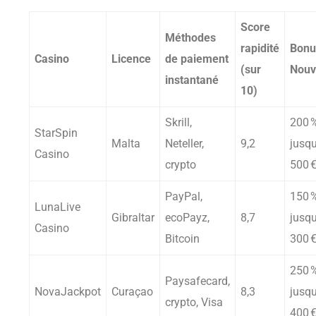
Score
Méthodes
rapidité
Bonu
Casino
Licence
de paiement
(sur
Nouv
instantané
10)
Skrill,
200 
StarSpin
Malta
Neteller,
9,2
jusqu
Casino
crypto
500 
PayPal,
150 
LunaLive
Gibraltar
ecoPayz,
8,7
jusqu
Casino
Bitcoin
300 
250 
Paysafecard,
NovaJackpot
Curaçao
8,3
jusqu
crypto, Visa
400 