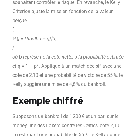
souhaitent contrôler le risque. En revanche, le Kelly
Criterion ajuste la mise en fonction de la valeur
perçue :
[
f^{
} = \frac{bp – q}{b}
]
où
b
représente la cote nette,
p
la probabilité estimée
et
q = 1 – p*. Appliqué à un match décisif avec une
cote de 2,10 et une probabilité de victoire de 55 %, le
Kelly suggère une mise de 4,8 % du bankroll.
Exemple chiffré
Supposons un bankroll de 1 200 € et un pari sur le
money‑line des Lakers contre les Celtics, cote 2,10.
En estimant une probabilité de 55 %, le Kelly donne :