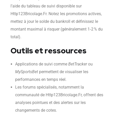
l’aide du tableau de suivi disponible sur
Http123Bricolage.Fr. Notez les promotions actives,
mettez à jour le solde du bankroll et définissez le
montant maximal à risquer (généralement 1‑2 % du
total).
Outils et ressources
Applications de suivi comme
BetTracker
ou
MySportsBet
permettent de visualiser les
performances en temps réel.
Les forums spécialisés, notamment la
communauté de Http123Bricolage.Fr, offrent des
analyses pointues et des alertes sur les
changements de cotes.