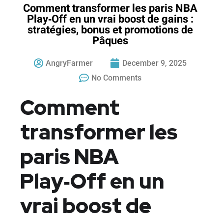
Comment transformer les paris NBA
Play‑Off en un vrai boost de gains :
stratégies, bonus et promotions de
Pâques
AngryFarmer
December 9, 2025
No Comments
Comment
transformer les
paris NBA
Play‑Off en un
vrai boost de