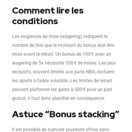
Comment lire les
conditions
Les exigences de mise (wagering) indiquent le
nombre de fois que le montant du bonus doit être
misé avant le retrait. Un bonus de 100 € avec un
wagering de 5x nécessite 500 € de mises. Les jeux
exclusifs, souvent limités aux paris NBA, excluent
les sports à faible volatilité. Les limites de retrait
peuvent plafonner les gains à 500 € pour un pari
gratuit, il faut donc planifier en conséquence.
Astuce “Bonus stacking”
Il est possible de cumuler plusieurs offres sans