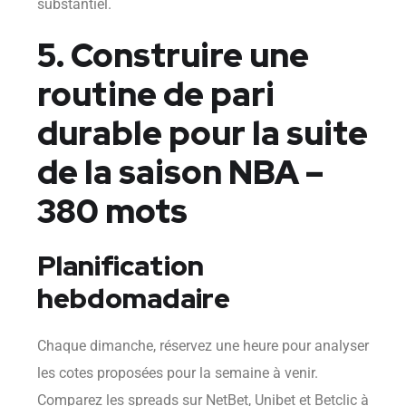
substantiel.
5. Construire une
routine de pari
durable pour la suite
de la saison NBA –
380 mots
Planification
hebdomadaire
Chaque dimanche, réservez une heure pour analyser
les cotes proposées pour la semaine à venir.
Comparez les spreads sur NetBet, Unibet et Betclic à