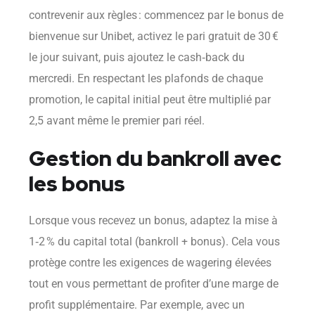
contrevenir aux règles : commencez par le bonus de
bienvenue sur Unibet, activez le pari gratuit de 30 €
le jour suivant, puis ajoutez le cash‑back du
mercredi. En respectant les plafonds de chaque
promotion, le capital initial peut être multiplié par
2,5 avant même le premier pari réel.
Gestion du bankroll avec
les bonus
Lorsque vous recevez un bonus, adaptez la mise à
1‑2 % du capital total (bankroll + bonus). Cela vous
protège contre les exigences de wagering élevées
tout en vous permettant de profiter d’une marge de
profit supplémentaire. Par exemple, avec un