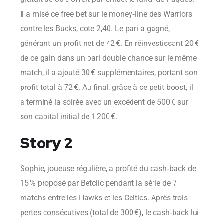
Il a misé ce free bet sur le money‑line des Warriors
contre les Bucks, cote 2,40. Le pari a gagné,
générant un profit net de 42 €. En réinvestissant 20 €
de ce gain dans un pari double chance sur le même
match, il a ajouté 30 € supplémentaires, portant son
profit total à 72 €. Au final, grâce à ce petit boost, il
a terminé la soirée avec un excédent de 500 € sur
son capital initial de 1 200 €.
Story 2
Sophie, joueuse régulière, a profité du cash‑back de
15 % proposé par Betclic pendant la série de 7
matchs entre les Hawks et les Celtics. Après trois
pertes consécutives (total de 300 €), le cash‑back lui