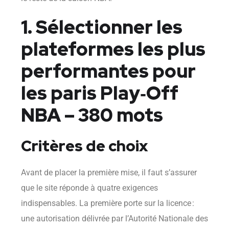
1. Sélectionner les
plateformes les plus
performantes pour
les paris Play‑Off
NBA – 380 mots
Critères de choix
Avant de placer la première mise, il faut s’assurer
que le site réponde à quatre exigences
indispensables. La première porte sur la licence :
une autorisation délivrée par l’Autorité Nationale des