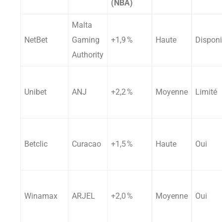
(NBA)
Malta
NetBet
Gaming
+1,9 %
Haute
Disponi
Authority
Unibet
ANJ
+2,2 %
Moyenne
Limité
Betclic
Curacao
+1,5 %
Haute
Oui
Winamax
ARJEL
+2,0 %
Moyenne
Oui