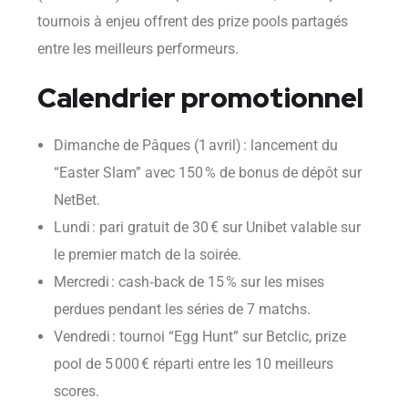
tournois à enjeu offrent des prize pools partagés
entre les meilleurs performeurs.
Calendrier promotionnel
Dimanche de Pâques (1 avril) : lancement du
“Easter Slam” avec 150 % de bonus de dépôt sur
NetBet.
Lundi : pari gratuit de 30 € sur Unibet valable sur
le premier match de la soirée.
Mercredi : cash‑back de 15 % sur les mises
perdues pendant les séries de 7 matchs.
Vendredi : tournoi “Egg Hunt” sur Betclic, prize
pool de 5 000 € réparti entre les 10 meilleurs
scores.