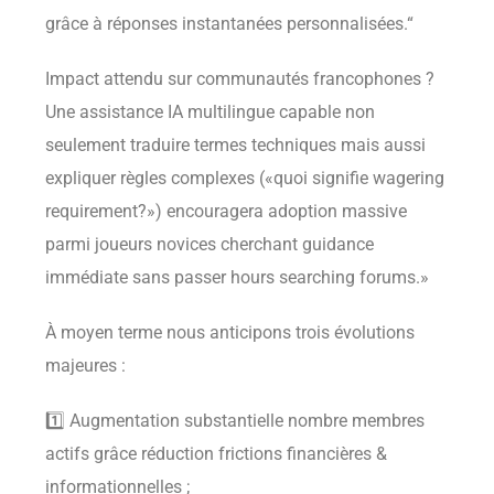
grâce à réponses instantanées personnalisées.“
Impact attendu sur communautés francophones ?
Une assistance IA multilingue capable non
seulement traduire termes techniques mais aussi
expliquer règles complexes («quoi signifie wagering
requirement?») encouragera adoption massive
parmi joueurs novices cherchant guidance
immédiate sans passer hours searching forums.»
À moyen terme nous anticipons trois évolutions
majeures :
1️⃣ Augmentation substantielle nombre membres
actifs grâce réduction frictions financières &
informationnelles ;