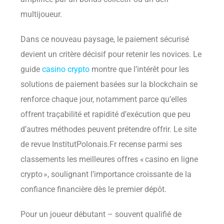
multijoueur.
Dans ce nouveau paysage, le paiement sécurisé
devient un critère décisif pour retenir les novices. Le
guide
casino crypto
montre que l’intérêt pour les
solutions de paiement basées sur la blockchain se
renforce chaque jour, notamment parce qu’elles
offrent traçabilité et rapidité d’exécution que peu
d’autres méthodes peuvent prétendre offrir. Le site
de revue InstitutPolonais.Fr recense parmi ses
classements les meilleures offres « casino en ligne
crypto », soulignant l’importance croissante de la
confiance financière dès le premier dépôt.
Pour un joueur débutant – souvent qualifié de