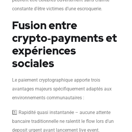
constante d’être victimes d’une escroquerie.
Fusion entre
crypto‑payments et
expériences
sociales
Le paiement cryptographique apporte trois
avantages majeurs spécifiquement adaptés aux
environnements communautaires :
1️⃣ Rapidité quasi instantanée – aucune attente
bancaire traditionnelle ne ralentit le flow lors d’un
deposit urgent avant lancement live event.