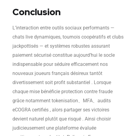
Conclusion
L’interaction entre outils sociaux performants —
chats live dynamiques, tournois coopératifs et clubs
jackpottisés — et systèmes robustes assurant
paiement sécurisé constitue aujourd’hui le socle
indispensable pour séduire efficacement nos
nouveaux joueurs français désireux tantôt
divertissement soit profit substantiel . Lorsque
chaque mise bénéficie protection contre fraude
grâce notamment tokenisation、MFA、audits
eCOGRA certifiés , alors partager ses victoires
devient naturel plutôt que risqué . Ainsi choisir
judicieusement une plateforme évaluée