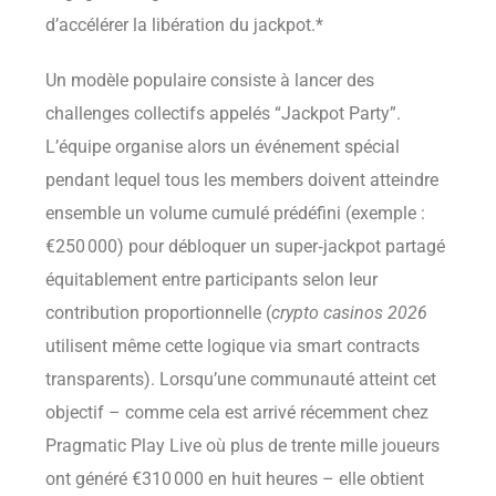
d’accélérer la libération du jackpot.*
Un modèle populaire consiste à lancer des
challenges collectifs appelés “Jackpot Party”.
L’équipe organise alors un événement spécial
pendant lequel tous les members doivent atteindre
ensemble un volume cumulé prédéfini (exemple :
€250 000) pour débloquer un super‑jackpot partagé
équitablement entre participants selon leur
contribution proportionnelle (
crypto casinos 2026
utilisent même cette logique via smart contracts
transparents). Lorsqu’une communauté atteint cet
objectif – comme cela est arrivé récemment chez
Pragmatic Play Live où plus de trente mille joueurs
ont généré €310 000 en huit heures – elle obtient