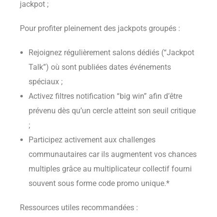
jackpot ;
Pour profiter pleinement des jackpots groupés :
Rejoignez régulièrement salons dédiés (“Jackpot
Talk”) où sont publiées dates événements
spéciaux ;
Activez filtres notification “big win” afin d’être
prévenu dès qu’un cercle atteint son seuil critique
;
Participez activement aux challenges
communautaires car ils augmentent vos chances
multiples grâce au multiplicateur collectif fourni
souvent sous forme code promo unique.*
Ressources utiles recommandées :