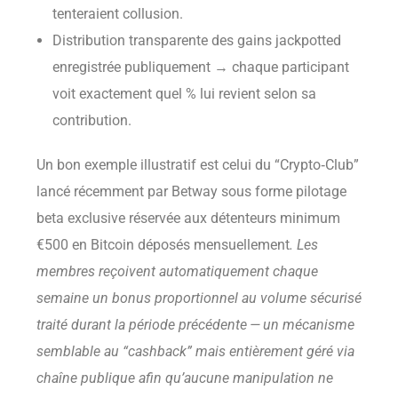
tenteraient collusion.
Distribution transparente des gains jackpotted
enregistrée publiquement → chaque participant
voit exactement quel % lui revient selon sa
contribution.
Un bon exemple illustratif est celui du “Crypto‑Club”
lancé récemment par Betway sous forme pilotage
beta exclusive réservée aux détenteurs minimum
€500 en Bitcoin déposés mensuellement
. Les
membres reçoivent automatiquement chaque
semaine un bonus proportionnel au volume sécurisé
traité durant la période précédente — un mécanisme
semblable au “cashback” mais entièrement géré via
chaîne publique afin qu’aucune manipulation ne