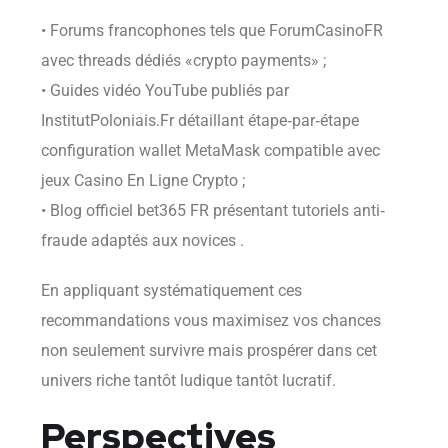
• Forums francophones tels que ForumCasinoFR
avec threads dédiés «crypto payments» ;
• Guides vidéo YouTube publiés par
InstitutPoloniais.Fr détaillant étape‑par‑étape
configuration wallet MetaMask compatible avec
jeux Casino En Ligne Crypto ;
• Blog officiel bet365 FR présentant tutoriels anti‐
fraude adaptés aux novices .
En appliquant systématiquement ces
recommandations vous maximisez vos chances
non seulement survivre mais prospérer dans cet
univers riche tantôt ludique tantôt lucratif.
Perspectives