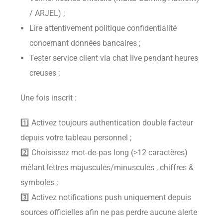
/ ARJEL) ;
Lire attentivement politique confidentialité
concernant données bancaires ;
Tester service client via chat live pendant heures
creuses ;
Une fois inscrit :
1️⃣ Activez toujours authentication double facteur
depuis votre tableau personnel ;
2️⃣ Choisissez mot‑de‑pas long (>12 caractères)
mêlant lettres majuscules/minuscules , chiffres &
symboles ;
3️⃣ Activez notifications push uniquement depuis
sources officielles afin ne pas perdre aucune alerte