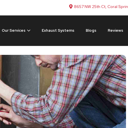
8657 NW 25th Ct, Coral Spri
Our Services
Exhaust Systems
Blogs
Reviews