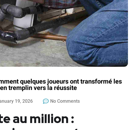
omment quelques joueurs ont transformé les
n tremplin vers la réussite
anuary 19, 2026
No Comments
 au million :