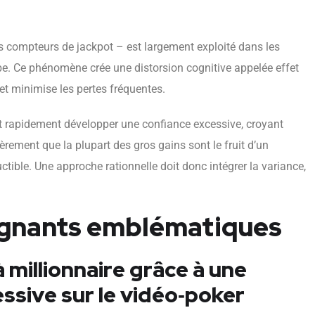
les compteurs de jackpot – est largement exploité dans les
Tube. Ce phénomène crée une distorsion cognitive appelée effet
s et minimise les pertes fréquentes.
nt rapidement développer une confiance excessive, croyant
èrement que la plupart des gros gains sont le fruit d’un
ible. Une approche rationnelle doit donc intégrer la variance,
gagnants emblématiques
 millionnaire grâce à une
ssive sur le vidéo‑poker