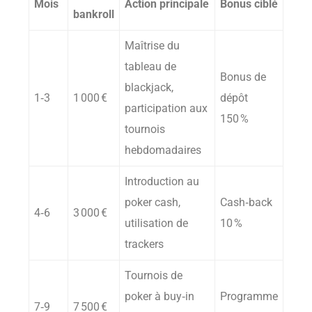
Mois
Action principale
Bonus ciblé
bankroll
Maîtrise du
tableau de
Bonus de
blackjack,
1‑3
1 000 €
dépôt
participation aux
150 %
tournois
hebdomadaires
Introduction au
poker cash,
Cash‑back
4‑6
3 000 €
utilisation de
10 %
trackers
Tournois de
poker à buy‑in
Programme
7‑9
7 500 €