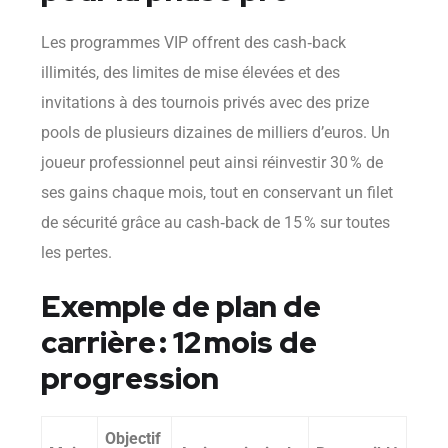
Les programmes VIP offrent des cash‑back
illimités, des limites de mise élevées et des
invitations à des tournois privés avec des prize
pools de plusieurs dizaines de milliers d’euros. Un
joueur professionnel peut ainsi réinvestir 30 % de
ses gains chaque mois, tout en conservant un filet
de sécurité grâce au cash‑back de 15 % sur toutes
les pertes.
Exemple de plan de
carrière : 12 mois de
progression
Objectif