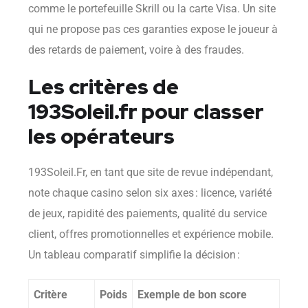
comme le portefeuille Skrill ou la carte Visa. Un site
qui ne propose pas ces garanties expose le joueur à
des retards de paiement, voire à des fraudes.
Les critères de
193Soleil.fr pour classer
les opérateurs
193Soleil.Fr, en tant que site de revue indépendant,
note chaque casino selon six axes : licence, variété
de jeux, rapidité des paiements, qualité du service
client, offres promotionnelles et expérience mobile.
Un tableau comparatif simplifie la décision :
Critère
Poids
Exemple de bon score