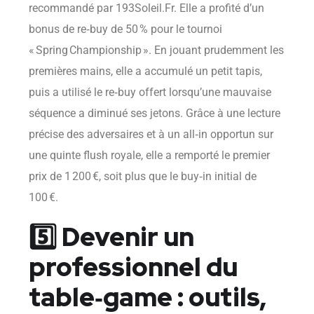
recommandé par 193Soleil.Fr. Elle a profité d’un
bonus de re‑buy de 50 % pour le tournoi
« Spring Championship ». En jouant prudemment les
premières mains, elle a accumulé un petit tapis,
puis a utilisé le re‑buy offert lorsqu’une mauvaise
séquence a diminué ses jetons. Grâce à une lecture
précise des adversaires et à un all‑in opportun sur
une quinte flush royale, elle a remporté le premier
prix de 1 200 €, soit plus que le buy‑in initial de
100 €.
5️⃣ Devenir un
professionnel du
table‑game : outils,