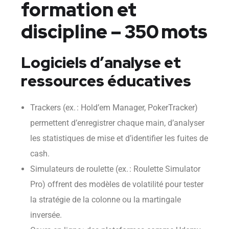
formation et
discipline – 350 mots
Logiciels d’analyse et
ressources éducatives
Trackers (ex. : Hold’em Manager, PokerTracker)
permettent d’enregistrer chaque main, d’analyser
les statistiques de mise et d’identifier les fuites de
cash.
Simulateurs de roulette (ex. : Roulette Simulator
Pro) offrent des modèles de volatilité pour tester
la stratégie de la colonne ou la martingale
inversée.