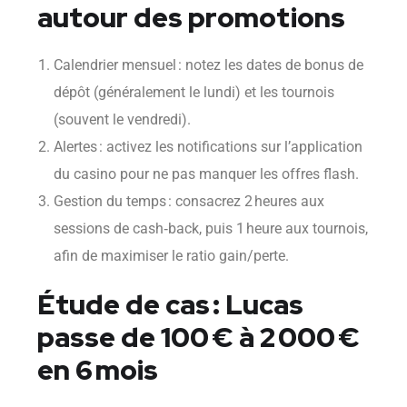
autour des promotions
Calendrier mensuel : notez les dates de bonus de
dépôt (généralement le lundi) et les tournois
(souvent le vendredi).
Alertes : activez les notifications sur l’application
du casino pour ne pas manquer les offres flash.
Gestion du temps : consacrez 2 heures aux
sessions de cash‑back, puis 1 heure aux tournois,
afin de maximiser le ratio gain/perte.
Étude de cas : Lucas
passe de 100 € à 2 000 €
en 6 mois