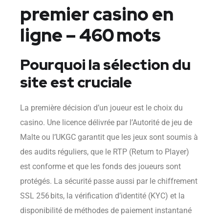
premier casino en
ligne – 460 mots
Pourquoi la sélection du
site est cruciale
La première décision d’un joueur est le choix du
casino. Une licence délivrée par l’Autorité de jeu de
Malte ou l’UKGC garantit que les jeux sont soumis à
des audits réguliers, que le RTP (Return to Player)
est conforme et que les fonds des joueurs sont
protégés. La sécurité passe aussi par le chiffrement
SSL 256 bits, la vérification d’identité (KYC) et la
disponibilité de méthodes de paiement instantané