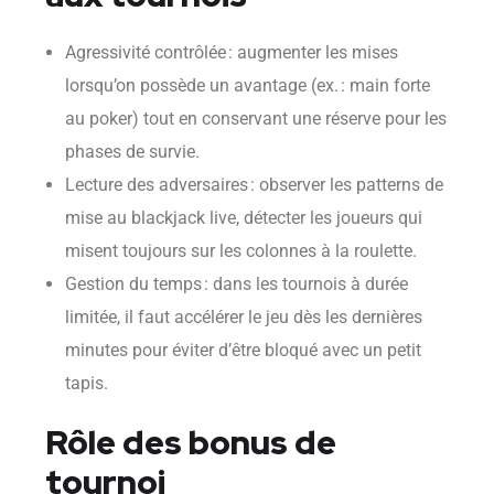
Agressivité contrôlée : augmenter les mises
lorsqu’on possède un avantage (ex. : main forte
au poker) tout en conservant une réserve pour les
phases de survie.
Lecture des adversaires : observer les patterns de
mise au blackjack live, détecter les joueurs qui
misent toujours sur les colonnes à la roulette.
Gestion du temps : dans les tournois à durée
limitée, il faut accélérer le jeu dès les dernières
minutes pour éviter d’être bloqué avec un petit
tapis.
Rôle des bonus de
tournoi