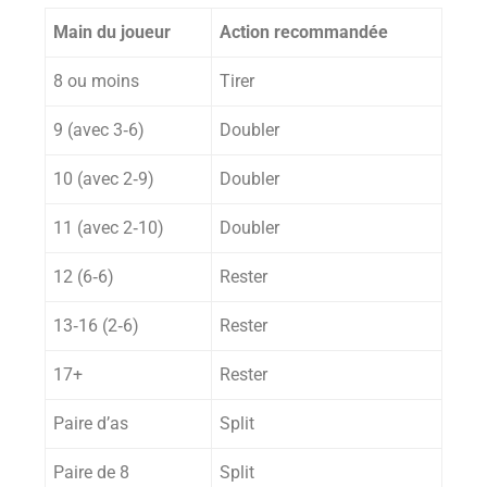
Main du joueur
Action recommandée
8 ou moins
Tirer
9 (avec 3‑6)
Doubler
10 (avec 2‑9)
Doubler
11 (avec 2‑10)
Doubler
12 (6‑6)
Rester
13‑16 (2‑6)
Rester
17+
Rester
Paire d’as
Split
Paire de 8
Split