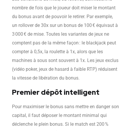
nombre de fois que le joueur doit miser le montant
du bonus avant de pouvoir le retirer. Par exemple,
un rollover de 30x sur un bonus de 100 € équivaut à
3 000 € de mise. Toutes les variantes de jeux ne
comptent pas de la même façon : le blackjack peut
compter à 0,5x, la roulette à 1x, alors que les
machines à sous sont souvent à 1x. Les jeux exclus
(vidéo poker, jeux de hasard à faible RTP) réduisent
la vitesse de libération du bonus.
Premier dépôt intelligent
Pour maximiser le bonus sans mettre en danger son
capital, il faut déposer le montant minimal qui
déclenche le plein bonus. Si le match est 200 %