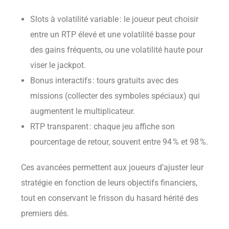
Slots à volatilité variable : le joueur peut choisir
entre un RTP élevé et une volatilité basse pour
des gains fréquents, ou une volatilité haute pour
viser le jackpot.
Bonus interactifs : tours gratuits avec des
missions (collecter des symboles spéciaux) qui
augmentent le multiplicateur.
RTP transparent : chaque jeu affiche son
pourcentage de retour, souvent entre 94 % et 98 %.
Ces avancées permettent aux joueurs d’ajuster leur
stratégie en fonction de leurs objectifs financiers,
tout en conservant le frisson du hasard hérité des
premiers dés.