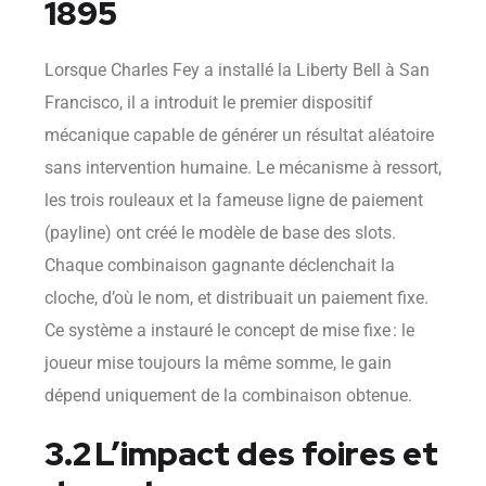
1895
Lorsque Charles Fey a installé la Liberty Bell à San
Francisco, il a introduit le premier dispositif
mécanique capable de générer un résultat aléatoire
sans intervention humaine. Le mécanisme à ressort,
les trois rouleaux et la fameuse ligne de paiement
(payline) ont créé le modèle de base des slots.
Chaque combinaison gagnante déclenchait la
cloche, d’où le nom, et distribuait un paiement fixe.
Ce système a instauré le concept de mise fixe : le
joueur mise toujours la même somme, le gain
dépend uniquement de la combinaison obtenue.
3.2 L’impact des foires et