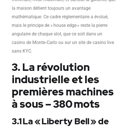
la maison détient toujours un avantage
mathématique. Ce cadre réglementaire a évolué,
mais le principe de « house edge » reste la pierre
angulaire de chaque slot, que ce soit dans un
casino de Monte‑Carlo ou sur un site de casino live
sans KYC.
3. La révolution
industrielle et les
premières machines
à sous – 380 mots
3.1 La « Liberty Bell » de