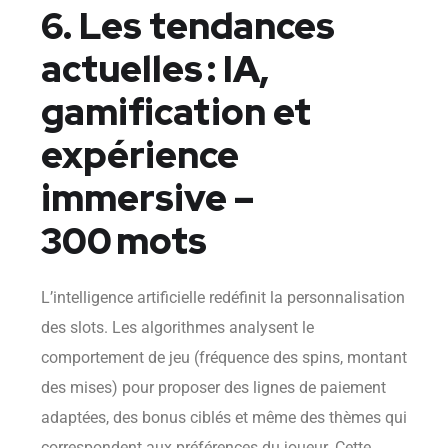
6. Les tendances
actuelles : IA,
gamification et
expérience
immersive –
300 mots
L’intelligence artificielle redéfinit la personnalisation
des slots. Les algorithmes analysent le
comportement de jeu (fréquence des spins, montant
des mises) pour proposer des lignes de paiement
adaptées, des bonus ciblés et même des thèmes qui
correspondent aux préférences du joueur. Cette