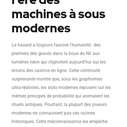
machines à sous
modernes
Le hasard a toujours fasciné l’humanité : des
premiers dés gravés dans la boue du Nil aux
lumières néon qui clignotent aujourd’hui sur les
écrans des casinos en ligne. Cette continuité
surprenante montre que, sous les graphismes
ultra‑réalistes, les slots modernes reposent sur les
mêmes principes de probabilité qui animaient les
rituels antiques. Pourtant, la plupart des joueurs
modernes ne connaissent pas ces racines
historiques. Cette méconnaissance les empêche