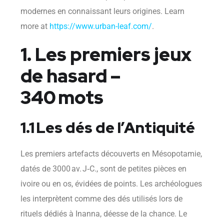
modernes en connaissant leurs origines. Learn
more at
https://www.urban-leaf.com/
.
1. Les premiers jeux
de hasard –
340 mots
1.1 Les dés de l’Antiquité
Les premiers artefacts découverts en Mésopotamie,
datés de 3000 av. J‑C., sont de petites pièces en
ivoire ou en os, évidées de points. Les archéologues
les interprètent comme des dés utilisés lors de
rituels dédiés à Inanna, déesse de la chance. Le