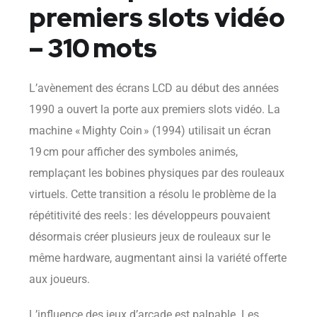
premiers slots vidéo
– 310 mots
L’avènement des écrans LCD au début des années
1990 a ouvert la porte aux premiers slots vidéo. La
machine « Mighty Coin » (1994) utilisait un écran
19 cm pour afficher des symboles animés,
remplaçant les bobines physiques par des rouleaux
virtuels. Cette transition a résolu le problème de la
répétitivité des reels : les développeurs pouvaient
désormais créer plusieurs jeux de rouleaux sur le
même hardware, augmentant ainsi la variété offerte
aux joueurs.
L’influence des jeux d’arcade est palpable. Les