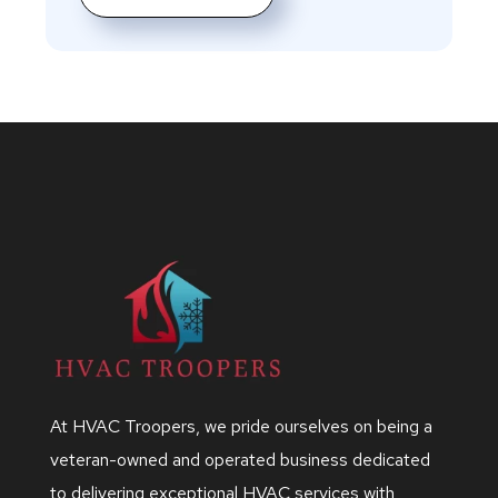
At HVAC Troopers, we pride ourselves on being a
veteran-owned and operated business dedicated
to delivering exceptional HVAC services with