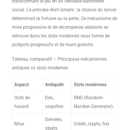
transformant le jeu en un véritable baromètre
social. Le principe était simple : la chance du lancer
déterminait la fortune ou la perte. Ce mécanisme de
mise progressive et de récompense aléatoire se
retrouve dans les slots modernes sous forme de
jackpots progressifs et de tours gratuits.
Tableau comparatif – Principaux mécanismes
antiques vs slots modernes
Aspect
Antiquité
Slots modernes
Outil de
Dés,
RNG (Random
hasard
coquilles
Number Generator)
Denrées,
Mise
Crédit, crypto, fiat
objets