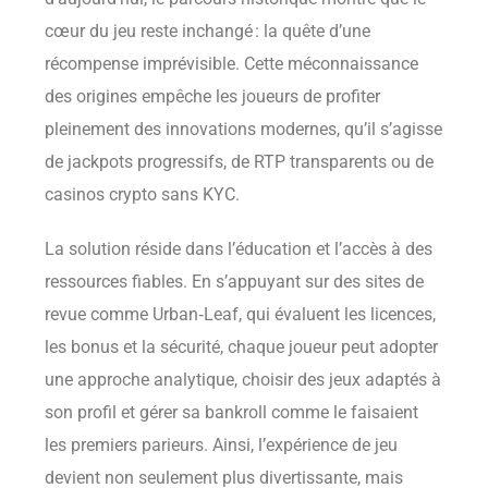
cœur du jeu reste inchangé : la quête d’une
récompense imprévisible. Cette méconnaissance
des origines empêche les joueurs de profiter
pleinement des innovations modernes, qu’il s’agisse
de jackpots progressifs, de RTP transparents ou de
casinos crypto sans KYC.
La solution réside dans l’éducation et l’accès à des
ressources fiables. En s’appuyant sur des sites de
revue comme Urban‑Leaf, qui évaluent les licences,
les bonus et la sécurité, chaque joueur peut adopter
une approche analytique, choisir des jeux adaptés à
son profil et gérer sa bankroll comme le faisaient
les premiers parieurs. Ainsi, l’expérience de jeu
devient non seulement plus divertissante, mais