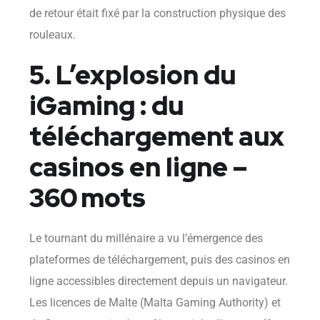
de retour était fixé par la construction physique des
rouleaux.
5. L’explosion du
iGaming : du
téléchargement aux
casinos en ligne –
360 mots
Le tournant du millénaire a vu l’émergence des
plateformes de téléchargement, puis des casinos en
ligne accessibles directement depuis un navigateur.
Les licences de Malte (Malta Gaming Authority) et