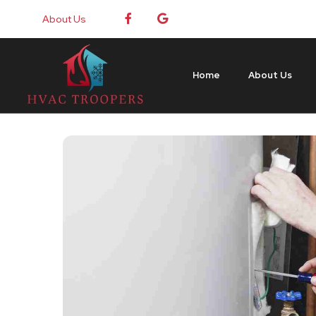
About Us
Home
About Us