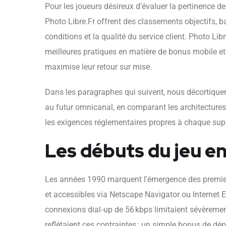
Pour les joueurs désireux d’évaluer la pertinence
Photo Libre.Fr offrent des classements objectifs, b
conditions et la qualité du service client. Photo Lib
meilleures pratiques en matière de bonus mobile et 
maximise leur retour sur mise.
Dans les paragraphes qui suivent, nous décortiquer
au futur omnicanal, en comparant les architectures t
les exigences réglementaires propres à chaque sup
Les débuts du jeu en
Les années 1990 marquent l’émergence des premier
et accessibles via Netscape Navigator ou Internet Exp
connexions dial‑up de 56 kbps limitaient sévèreme
reflétaient ces contraintes : un simple bonus de d