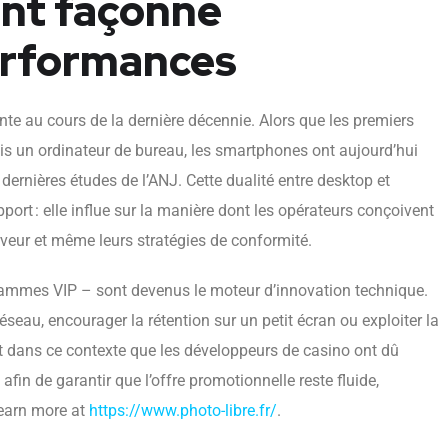
ont façonné
performances
e au cours de la dernière décennie. Alors que les premiers
uis un ordinateur de bureau, les smartphones ont aujourd’hui
dernières études de l’ANJ. Cette dualité entre desktop et
port : elle influe sur la manière dont les opérateurs conçoivent
erveur et même leurs stratégies de conformité.
rammes VIP – sont devenus le moteur d’innovation technique.
eau, encourager la rétention sur un petit écran ou exploiter la
 dans ce contexte que les développeurs de casino ont dû
fin de garantir que l’offre promotionnelle reste fluide,
Learn more at
https://www.photo-libre.fr/
.