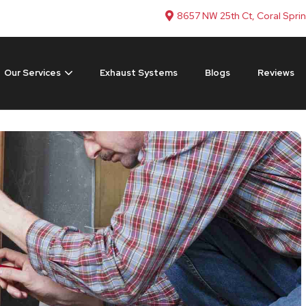
8657 NW 25th Ct, Coral Spri
Our Services
Exhaust Systems
Blogs
Reviews