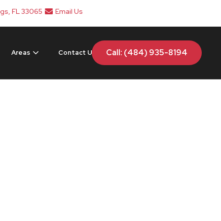
ngs, FL 33065
Email Us
Call: (484) 935-8194
Areas
Contact Us