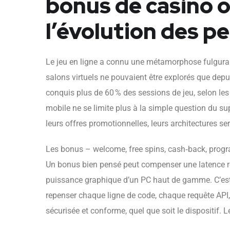
bonus de casino 
l’évolution des 
Le jeu en ligne a connu une métamorphose fulgurant
salons virtuels ne pouvaient être explorés que dep
conquis plus de 60 % des sessions de jeu, selon les 
mobile ne se limite plus à la simple question du sup
leurs offres promotionnelles, leurs architectures s
Les bonus – welcome, free spins, cash‑back, prog
Un bonus bien pensé peut compenser une latence rés
puissance graphique d’un PC haut de gamme. C’est
repenser chaque ligne de code, chaque requête API, a
sécurisée et conforme, quel que soit le dispositif. 