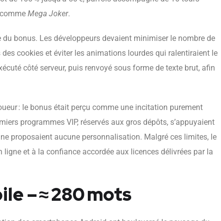
té comme
Mega Joker
.
e du bonus. Les développeurs devaient minimiser le nombre de
es cookies et éviter les animations lourdes qui ralentiraient le
uté côté serveur, puis renvoyé sous forme de texte brut, afin
joueur : le bonus était perçu comme une incitation purement
remiers programmes VIP, réservés aux gros dépôts, s’appuyaient
 ne proposaient aucune personnalisation. Malgré ces limites, le
 ligne et à la confiance accordée aux licences délivrées par la
le – ≈ 280 mots