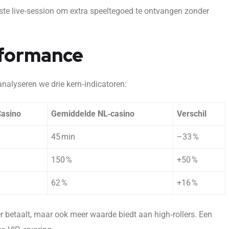
te live‑session om extra speeltegoed te ontvangen zonder
rformance
 analyseren we drie kern‑indicatoren:
Casino
Gemiddelde NL‑casino
Verschil
45 min
–33 %
150 %
+50 %
62 %
+16 %
ler betaalt, maar ook meer waarde biedt aan high‑rollers. Een