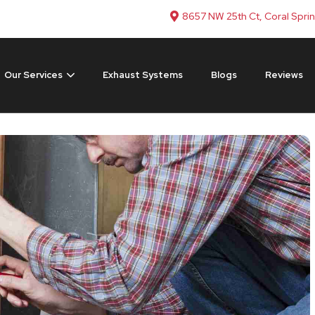
8657 NW 25th Ct, Coral Spri
Our Services
Exhaust Systems
Blogs
Reviews