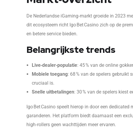
De Nederlandse iGaming‑markt groeide in 2023 met 
dit ecosysteem richt Igo Bet Casino zich op de pre
en betere service bieden.
Belangrijkste trends
Live‑dealer‑populatie
: 45 % van de online gokker
Mobiele toegang
: 68 % van de spelers gebruikt
cruciaal is.
Snelle uitbetalingen
: 30 % van de spelers kiest 
Igo Bet Casino speelt hierop in door een dedicated 
garanderen. Het platform biedt daarnaast een excl
high‑rollers geen wachttijden meer ervaren.