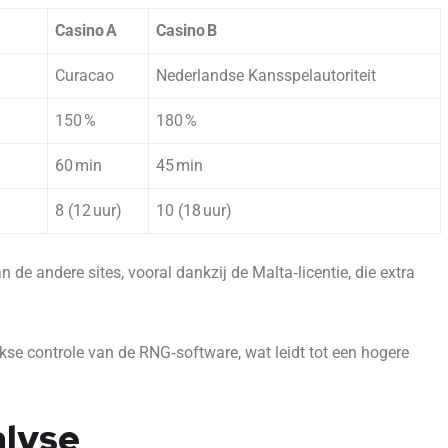
Casino A
Casino B
Curacao
Nederlandse Kansspelautoriteit
150 %
180 %
60 min
45 min
8 (12 uur)
10 (18 uur)
an de andere sites, vooral dankzij de Malta‑licentie, die extra
ijkse controle van de RNG‑software, wat leidt tot een hogere
alyse