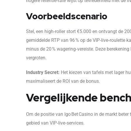
hogere retentie‑rate wijst op tevredenheid met de li
Voorbeeldscenario
Stel, een high‑roller stort €5.000 en ontvangt de 2
gemiddelde RTP van 96 % op de VIP‑live‑roulette ka
minus de 20 % wagering‑vereiste. Deze berekening
vergroten.
Industry Secret:
Het kiezen van tafels met lager hu
maximaliseert de ROI van de bonus.
Vergelijkende benc
Om de positie van Igo Bet Casino in de markt beter t
gebied van VIP‑live‑services.