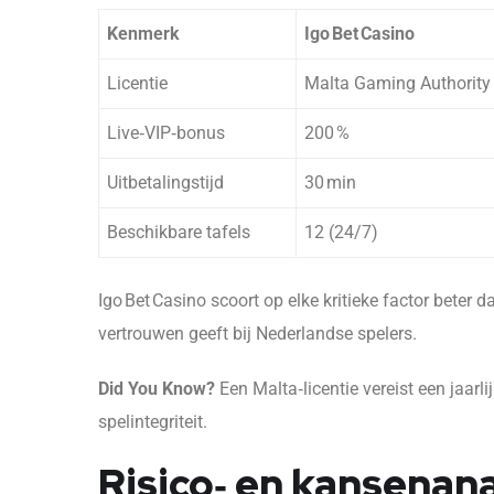
Kenmerk
Igo Bet Casino
Licentie
Malta Gaming Authority
Live‑VIP‑bonus
200 %
Uitbetalingstijd
30 min
Beschikbare tafels
12 (24/7)
Igo Bet Casino scoort op elke kritieke factor beter d
vertrouwen geeft bij Nederlandse spelers.
Did You Know?
Een Malta‑licentie vereist een jaarl
spelintegriteit.
Risico‑ en kansenan