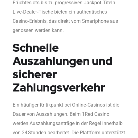
Früchteslots bis zu progressiven Jackpot‑Titeln.
Live‑Dealer‑Tische bieten ein authentisches
Casino‑Erlebnis, das direkt vom Smartphone aus
genossen werden kann.
Schnelle
Auszahlungen und
sicherer
Zahlungsverkehr
Ein häufiger Kritikpunkt bei Online‑Casinos ist die
Dauer von Auszahlungen. Beim 1Red Casino
werden Auszahlungsanträge in der Regel innerhalb
von 24 Stunden bearbeitet. Die Plattform unterstützt