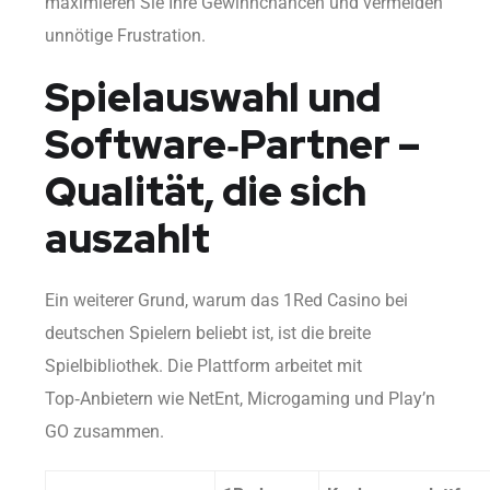
maximieren Sie Ihre Gewinnchancen und vermeiden
unnötige Frustration.
Spielauswahl und
Software‑Partner –
Qualität, die sich
auszahlt
Ein weiterer Grund, warum das 1Red Casino bei
deutschen Spielern beliebt ist, ist die breite
Spielbibliothek. Die Plattform arbeitet mit
Top‑Anbietern wie NetEnt, Microgaming und Play’n
GO zusammen.