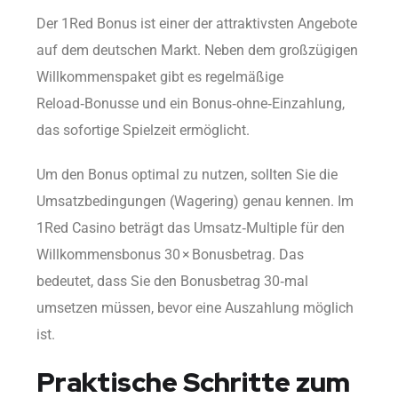
Der 1Red Bonus ist einer der attraktivsten Angebote
auf dem deutschen Markt. Neben dem großzügigen
Willkommenspaket gibt es regelmäßige
Reload‑Bonusse und ein Bonus‑ohne‑Einzahlung,
das sofortige Spielzeit ermöglicht.
Um den Bonus optimal zu nutzen, sollten Sie die
Umsatzbedingungen (Wagering) genau kennen. Im
1Red Casino beträgt das Umsatz‑Multiple für den
Willkommensbonus 30 × Bonusbetrag. Das
bedeutet, dass Sie den Bonusbetrag 30‑mal
umsetzen müssen, bevor eine Auszahlung möglich
ist.
Praktische Schritte zum