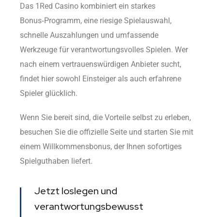
Das 1Red Casino kombiniert ein starkes
Bonus‑Programm, eine riesige Spielauswahl,
schnelle Auszahlungen und umfassende
Werkzeuge für verantwortungsvolles Spielen. Wer
nach einem vertrauenswürdigen Anbieter sucht,
findet hier sowohl Einsteiger als auch erfahrene
Spieler glücklich.
Wenn Sie bereit sind, die Vorteile selbst zu erleben,
besuchen Sie die offizielle Seite und starten Sie mit
einem Willkommensbonus, der Ihnen sofortiges
Spielguthaben liefert.
Jetzt loslegen und
verantwortungsbewusst