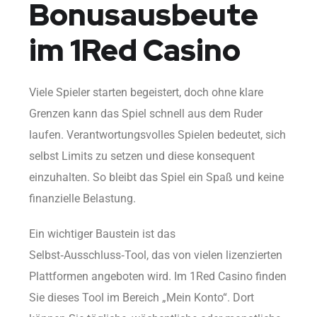
Bonusausbeute
im 1Red Casino
Viele Spieler starten begeistert, doch ohne klare
Grenzen kann das Spiel schnell aus dem Ruder
laufen. Verantwortungsvolles Spielen bedeutet, sich
selbst Limits zu setzen und diese konsequent
einzuhalten. So bleibt das Spiel ein Spaß und keine
finanzielle Belastung.
Ein wichtiger Baustein ist das
Selbst‑Ausschluss‑Tool, das von vielen lizenzierten
Plattformen angeboten wird. Im 1Red Casino finden
Sie dieses Tool im Bereich „Mein Konto“. Dort