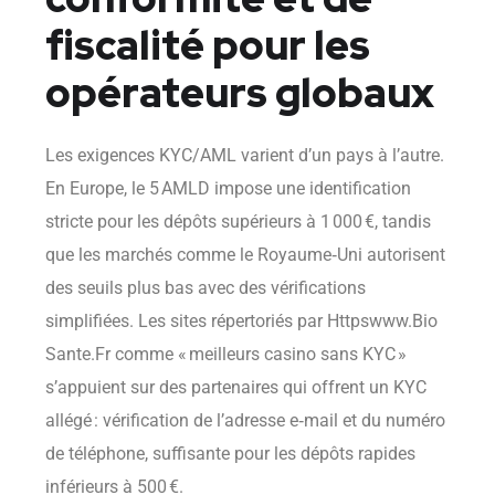
fiscalité pour les
opérateurs globaux
Les exigences KYC/AML varient d’un pays à l’autre.
En Europe, le 5 AMLD impose une identification
stricte pour les dépôts supérieurs à 1 000 €, tandis
que les marchés comme le Royaume‑Uni autorisent
des seuils plus bas avec des vérifications
simplifiées. Les sites répertoriés par Httpswww.Bio
Sante.Fr comme « meilleurs casino sans KYC »
s’appuient sur des partenaires qui offrent un KYC
allégé : vérification de l’adresse e‑mail et du numéro
de téléphone, suffisante pour les dépôts rapides
inférieurs à 500 €.