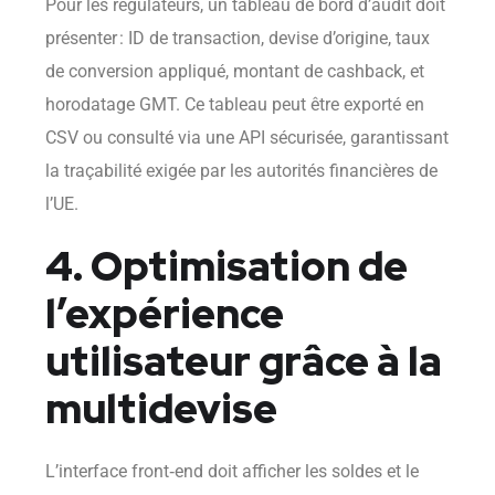
Pour les régulateurs, un tableau de bord d’audit doit
présenter : ID de transaction, devise d’origine, taux
de conversion appliqué, montant de cashback, et
horodatage GMT. Ce tableau peut être exporté en
CSV ou consulté via une API sécurisée, garantissant
la traçabilité exigée par les autorités financières de
l’UE.
4. Optimisation de
l’expérience
utilisateur grâce à la
multidevise
L’interface front‑end doit afficher les soldes et le