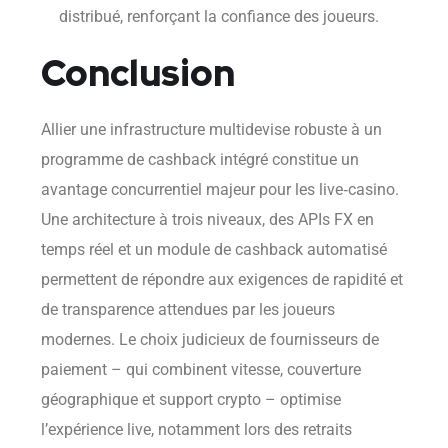
distribué, renforçant la confiance des joueurs.
Conclusion
Allier une infrastructure multidevise robuste à un
programme de cashback intégré constitue un
avantage concurrentiel majeur pour les live‑casino.
Une architecture à trois niveaux, des APIs FX en
temps réel et un module de cashback automatisé
permettent de répondre aux exigences de rapidité et
de transparence attendues par les joueurs
modernes. Le choix judicieux de fournisseurs de
paiement – qui combinent vitesse, couverture
géographique et support crypto – optimise
l’expérience live, notamment lors des retraits