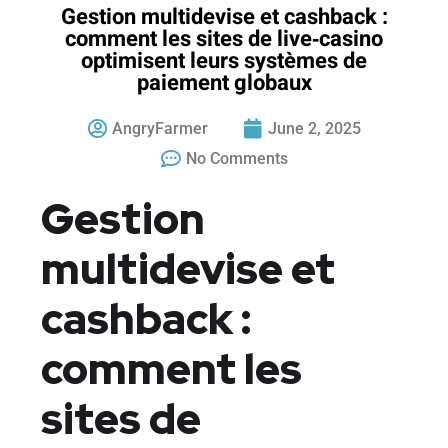
Gestion multidevise et cashback :
comment les sites de live‑casino
optimisent leurs systèmes de
paiement globaux
AngryFarmer
June 2, 2025
No Comments
Gestion
multidevise et
cashback :
comment les
sites de