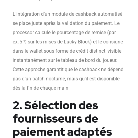
L’intégration d’un module de cashback automatisé
se place juste après la validation du paiement. Le
processor calcule le pourcentage de remise (par
ex. 5 % sur les mises de Lucky Block) et le consigne
dans le wallet sous forme de crédit distinct, visible
instantanément sur le tableau de bord du joueur.
Cette approche garantit que le cashback ne dépend
pas d’un batch nocturne, mais qu’il est disponible
dès la fin de chaque main.
2. Sélection des
fournisseurs de
paiement adaptés