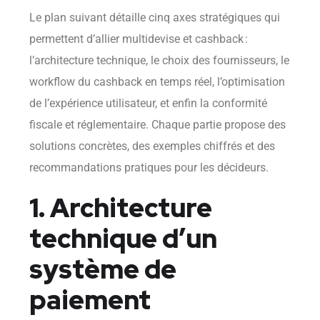
Le plan suivant détaille cinq axes stratégiques qui
permettent d’allier multidevise et cashback :
l’architecture technique, le choix des fournisseurs, le
workflow du cashback en temps réel, l’optimisation
de l’expérience utilisateur, et enfin la conformité
fiscale et réglementaire. Chaque partie propose des
solutions concrètes, des exemples chiffrés et des
recommandations pratiques pour les décideurs.
1. Architecture
technique d’un
système de
paiement