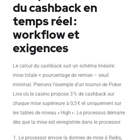
du cashback en
temps réel :
workflow et
exigences
Le calcul du cashback suit un schéma linéaire :
mise totale × pourcentage de remise – seuil
minimal. Prenons l’exemple d’un tournoi de Poker
Live où le casino propose 3 % de cashback sur
chaque mise supérieure à 0,5 € et uniquement sur
les tables de niveau « High ». Le processus démarre
dès que la mise est enregistrée dans le processor.
Le processor envoie la donnée de mise à Redis,