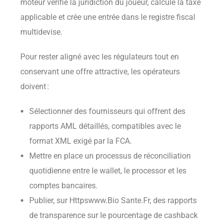
moteur vérifie la juridiction du joueur, calcule la taxe
applicable et crée une entrée dans le registre fiscal
multidevise.
Pour rester aligné avec les régulateurs tout en
conservant une offre attractive, les opérateurs
doivent :
Sélectionner des fournisseurs qui offrent des
rapports AML détaillés, compatibles avec le
format XML exigé par la FCA.
Mettre en place un processus de réconciliation
quotidienne entre le wallet, le processor et les
comptes bancaires.
Publier, sur Httpswww.Bio Sante.Fr, des rapports
de transparence sur le pourcentage de cashback