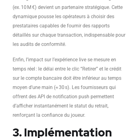
(ex. 10 M €) devient un partenaire stratégique. Cette
dynamique pousse les opérateurs à choisir des
prestataires capables de fournir des rapports
détaillés sur chaque transaction, indispensable pour
les audits de conformité.
Enfin, l’impact sur l’expérience live se mesure en
temps réel : le délai entre le clic “Retirer” et le crédit
sur le compte bancaire doit être inférieur au temps
moyen d’une main (≈ 30 s). Les fournisseurs qui
offrent des API de notification push permettent
d’afficher instantanément le statut du retrait,
renforçant la confiance du joueur.
3. Implémentation