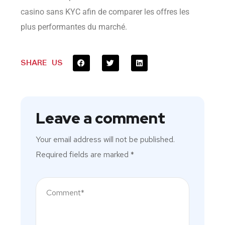
casino sans KYC afin de comparer les offres les
plus performantes du marché.
SHARE US
Leave a comment
Your email address will not be published.
Required fields are marked
*