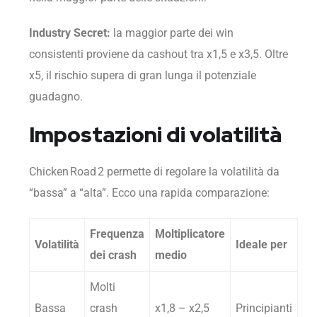
Industry Secret:
la maggior parte dei win
consistenti proviene da cashout tra x1,5 e x3,5. Oltre
x5, il rischio supera di gran lunga il potenziale
guadagno.
Impostazioni di volatilità
Chicken Road 2 permette di regolare la volatilità da
“bassa” a “alta”. Ecco una rapida comparazione:
Frequenza
Moltiplicatore
Volatilità
Ideale per
dei crash
medio
Molti
Bassa
crash
x1,8 – x2,5
Principianti