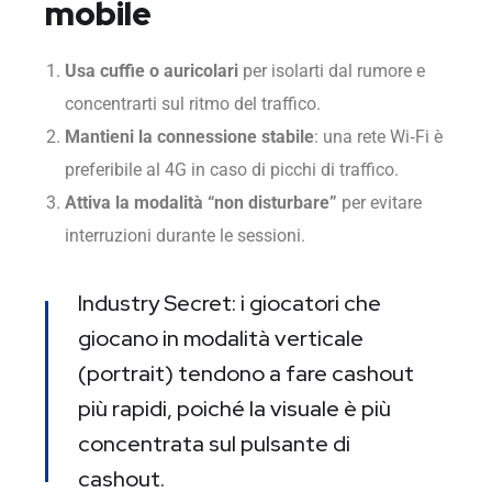
mobile
Usa cuffie o auricolari
per isolarti dal rumore e
concentrarti sul ritmo del traffico.
Mantieni la connessione stabile
: una rete Wi‑Fi è
preferibile al 4G in caso di picchi di traffico.
Attiva la modalità “non disturbare”
per evitare
interruzioni durante le sessioni.
Industry Secret: i giocatori che
giocano in modalità verticale
(portrait) tendono a fare cashout
più rapidi, poiché la visuale è più
concentrata sul pulsante di
cashout.