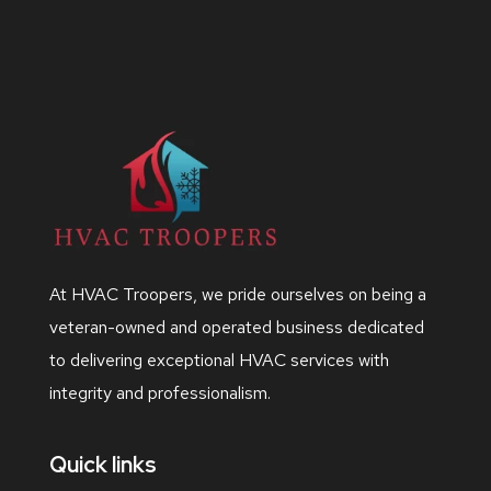
At HVAC Troopers, we pride ourselves on being a
veteran-owned and operated business dedicated
to delivering exceptional HVAC services with
integrity and professionalism.
Quick links