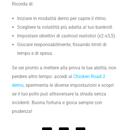
Ricorda di:
Iniziare in modalità demo per capire il ritmo.
Scegliere la volatilità più adatta al tuo bankroll.
Impostare obiettivi di cashout realistici (x2‑x3,5).
Giocare responsabilmente, fissando limiti di
tempo e di spesa.
Se sei pronto a mettere alla prova le tue abilità, non
perdere altro tempo: accedi al
Chicken Road 2
demo
, sperimenta le diverse impostazioni e scopri
se il tuo pollo può attraversare la strada senza
incidenti. Buona fortuna e gioca sempre con
prudenza!