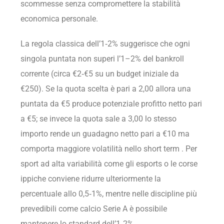
scommesse senza compromettere la stabilità
economica personale.
La regola classica dell’1‑2% suggerisce che ogni
singola puntata non superi l’1–2% del bankroll
corrente (circa €2‑€5 su un budget iniziale da
€250). Se la quota scelta è pari a 2,00 allora una
puntata da €5 produce potenziale profitto netto pari
a €5; se invece la quota sale a 3,00 lo stesso
importo rende un guadagno netto pari a €10 ma
comporta maggiore volatilità nello short term . Per
sport ad alta variabilità come gli esports o le corse
ippiche conviene ridurre ulteriormente la
percentuale allo 0,5‑1%, mentre nelle discipline più
prevedibili come calcio Serie A è possibile
mantenere lo standard dell’1‑2%.