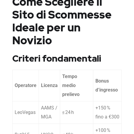
Come Scegliere il
Sito di Scommesse
Ideale per un
Novizio
Criteri fondamentali
Tempo
Bonus
Operatore
Licenza
medio
d’ingresso
prelievo
AAMS /
+150 %
LeoVegas
≤ 24 h
MGA
fino a €300
+100 %