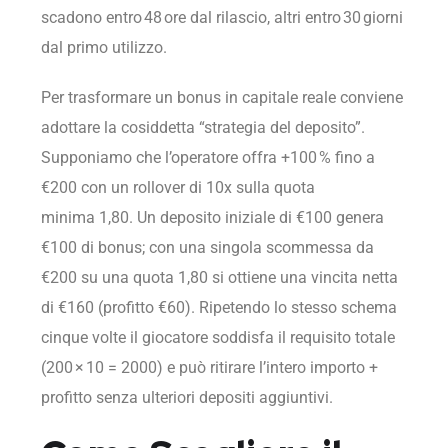
scadono entro 48 ore dal rilascio, altri entro 30 giorni
dal primo utilizzo.
Per trasformare un bonus in capitale reale conviene
adottare la cosiddetta “strategia del deposito”.
Supponiamo che l’operatore offra +100 % fino a
€200 con un rollover di 10x sulla quota
minima 1,80. Un deposito iniziale di €100 genera
€100 di bonus; con una singola scommessa da
€200 su una quota 1,80 si ottiene una vincita netta
di €160 (profitto €60). Ripetendo lo stesso schema
cinque volte il giocatore soddisfa il requisito totale
(200 × 10 = 2000) e può ritirare l’intero importo +
profitto senza ulteriori depositi aggiuntivi.