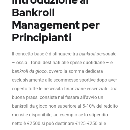
Introduzione al
Bankroll
Management per
Principianti
Il concetto base è distinguere tra
bankroll personale
– ossia i fondi destinati alle spese quotidiane – e
bankroll da gioco
, ovvero la somma dedicata
esclusivamente alle scommesse sportive dopo aver
coperto tutte le necessità finanziarie essenziali. Una
buona prassi consiste nel fissare all’avvio un
bankroll da gioco non superiore al 5‑10% del reddito
mensile disponibile; ad esempio se lo stipendio
netto è €2 500 si può destinare €125‑€250 alle