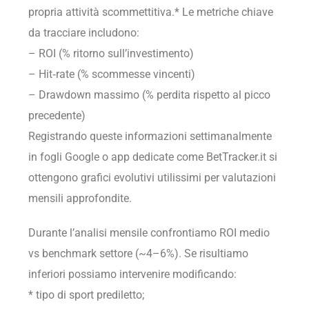
propria attività scommettitiva.* Le metriche chiave
da tracciare includono:
– ROI (% ritorno sull’investimento)
– Hit‑rate (% scommesse vincenti)
– Drawdown massimo (% perdita rispetto al picco
precedente)
Registrando queste informazioni settimanalmente
in fogli Google o app dedicate come BetTracker.it si
ottengono grafici evolutivi utilissimi per valutazioni
mensili approfondite.
Durante l’analisi mensile confrontiamo ROI medio
vs benchmark settore (~4–6%). Se risultiamo
inferiori possiamo intervenire modificando:
* tipo di sport prediletto;