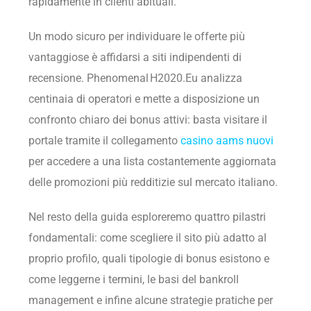
rapidamente in clienti abituali.
Un modo sicuro per individuare le offerte più
vantaggiose è affidarsi a siti indipendenti di
recensione. Phenomenal H2020.Eu analizza
centinaia di operatori e mette a disposizione un
confronto chiaro dei bonus attivi: basta visitare il
portale tramite il collegamento
casino aams nuovi
per accedere a una lista costantemente aggiornata
delle promozioni più redditizie sul mercato italiano.
Nel resto della guida esploreremo quattro pilastri
fondamentali: come scegliere il sito più adatto al
proprio profilo, quali tipologie di bonus esistono e
come leggerne i termini, le basi del bankroll
management e infine alcune strategie pratiche per