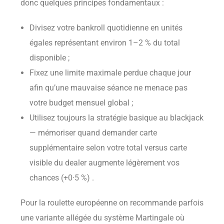
donc quelques principes fondamentaux :
Divisez votre bankroll quotidienne en unités
égales représentant environ 1–2 % du total
disponible ;
Fixez une limite maximale perdue chaque jour
afin qu’une mauvaise séance ne menace pas
votre budget mensuel global ;
Utilisez toujours la stratégie basique au blackjack
— mémoriser quand demander carte
supplémentaire selon votre total versus carte
visible du dealer augmente légèrement vos
chances (+0·5 %) .
Pour la roulette européenne on recommande parfois
une variante allégée du système Martingale où