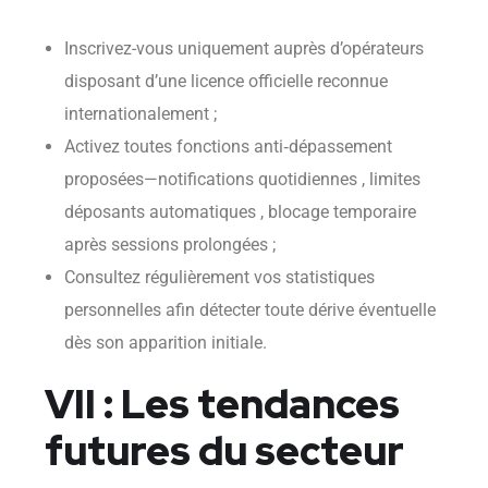
Inscrivez-vous uniquement auprès d’opérateurs
disposant d’une licence officielle reconnue
internationalement ;
Activez toutes fonctions anti‑dépassement
proposées—notifications quotidiennes , limites
déposants automatiques , blocage temporaire
après sessions prolongées ;
Consultez régulièrement vos statistiques
personnelles afin détecter toute dérive éventuelle
dès son apparition initiale.
VII : Les tendances
futures du secteur