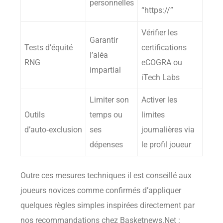
personnelles
“https://”
Vérifier les
Garantir
Tests d’équité
certifications
l’aléa
RNG
eCOGRA ou
impartial
iTech Labs
Limiter son
Activer les
Outils
temps ou
limites
d’auto‑exclusion
ses
journalières via
dépenses
le profil joueur
Outre ces mesures techniques il est conseillé aux
joueurs novices comme confirmés d’appliquer
quelques règles simples inspirées directement par
nos recommandations chez Basketnews.Net :