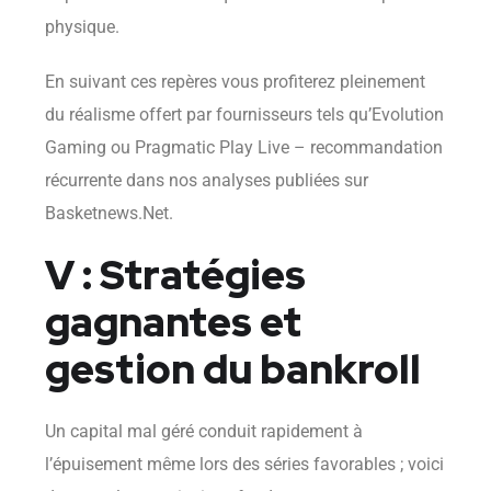
physique.
En suivant ces repères vous profiterez pleinement
du réalisme offert par fournisseurs tels qu’Evolution
Gaming ou Pragmatic Play Live – recommandation
récurrente dans nos analyses publiées sur
Basketnews.Net.
V : Stratégies
gagnantes et
gestion du bankroll
Un capital mal géré conduit rapidement à
l’épuisement même lors des séries favorables ; voici