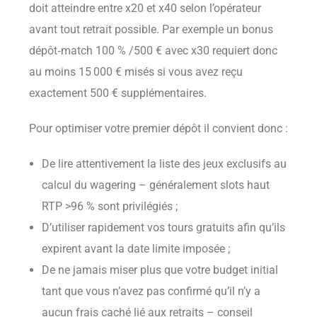
doit atteindre entre x20 et x40 selon l’opérateur
avant tout retrait possible. Par exemple un bonus
dépôt‑match 100 % /500 € avec x30 requiert donc
au moins 15 000 € misés si vous avez reçu
exactement 500 € supplémentaires.
Pour optimiser votre premier dépôt il convient donc :
De lire attentivement la liste des jeux exclusifs au
calcul du wagering – généralement slots haut
RTP >96 % sont privilégiés ;
D’utiliser rapidement vos tours gratuits afin qu’ils
expirent avant la date limite imposée ;
De ne jamais miser plus que votre budget initial
tant que vous n’avez pas confirmé qu’il n’y a
aucun frais caché lié aux retraits – conseil