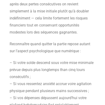
après deux pertes consécutives on revient
simplement à la mise initiale plutôt qu’à doubler
indéfiniment — cela limite fortement les risques
financiers tout en conservant opportunités
modestes lors des séquences gagnantes.
Reconnaître quand quitter la partie repose autant
sur l’aspect psychologique que numérique :
– Si votre solde descend sous votre mise minimale
prévue depuis plus longtemps than cinq tours
consécutifs ;
– Si vous ressentez anxiété accrue voire agitation
physique pendant plusieurs mains successives ;
– Si vos dépenses dépassent aujourd’hui votre
plafond hebdomadaire fixé préalablement.