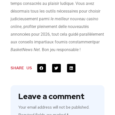
temps consacrés au plaisir ludique.​ Vous avez
désormais tous les outils nécessaires pour choisir
judicieusement parmi
le meilleur nouveau casino
online
, profiter pleinement delle nouveautés
annoncées pour 2026, tout cela guidé parallèlement
aux conseils impartiaux fournis constammentpar
BasketNews Net
. Bon jeu responsable !
SHARE US
Leave a comment
Your email address will not be published.
Required fields are marked
*