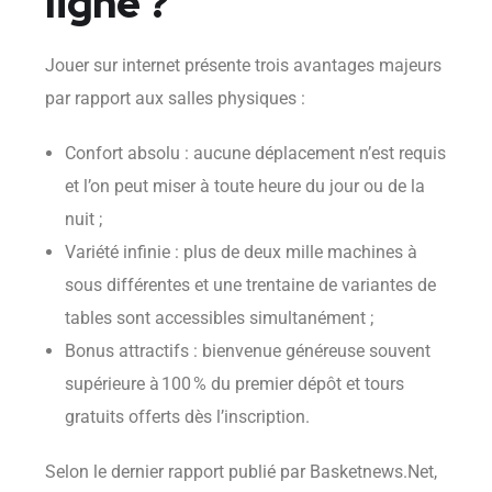
ligne ?
Jouer sur internet présente trois avantages majeurs
par rapport aux salles physiques :
Confort absolu : aucune déplacement n’est requis
et l’on peut miser à toute heure du jour ou de la
nuit ;
Variété infinie : plus de deux mille machines à
sous différentes et une trentaine de variantes de
tables sont accessibles simultanément ;
Bonus attractifs : bienvenue généreuse souvent
supérieure à 100 % du premier dépôt et tours
gratuits offerts dès l’inscription.
Selon le dernier rapport publié par Basketnews.Net,