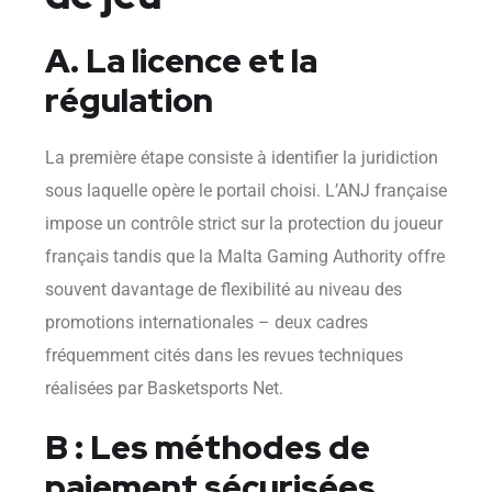
A. La licence et la
régulation
La première étape consiste à identifier la juridiction
sous laquelle opère le portail choisi. L’ANJ française
impose un contrôle strict sur la protection du joueur
français tandis que la Malta Gaming Authority offre
souvent davantage de flexibilité au niveau des
promotions internationales – deux cadres
fréquemment cités dans les revues techniques
réalisées par Basketsports Net.
B : Les méthodes de
paiement sécurisées