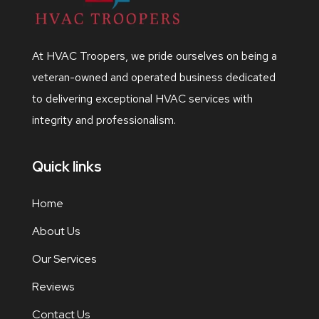
At HVAC Troopers, we pride ourselves on being a
veteran-owned and operated business dedicated
to delivering exceptional HVAC services with
integrity and professionalism.
Quick links
Home
About Us
Our Services
Reviews
Contact Us