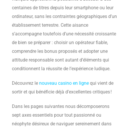
centaines de titres depuis leur smartphone ou leur
ordinateur, sans les contraintes géographiques d’un
établissement terrestre. Cette aisance
s’accompagne toutefois d’une nécessité croissante
de bien se préparer : choisir un opérateur fiable,
comprendre les bonus proposés et adopter une
attitude responsable sont autant d’éléments qui
conditionnent la réussite de l’expérience ludique.
Découvrez le
nouveau casino en ligne
qui vient de
sortir et qui bénéficie déjà d’excellentes critiques !
Dans les pages suivantes nous décomposerons
sept axes essentiels pour tout passionné ou
néophyte désireux de naviguer sereinement dans