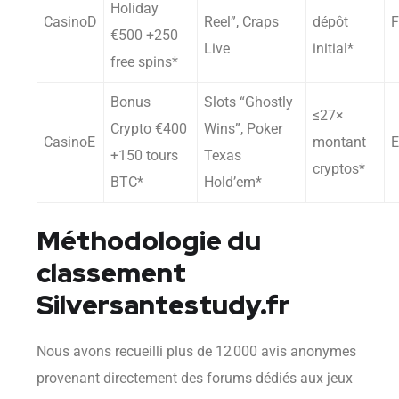
Holiday
CasinoD
Reel”, Craps
dépôt
€500 +250
Live
initial*
free spins*
Bonus
Slots “Ghostly
≤27×
Crypto €400
Wins”, Poker
CasinoE
montant
+150 tours
Texas
cryptos*
BTC*
Hold’em*
Méthodologie du
classement
Silversantestudy.fr
Nous avons recueilli plus de 12 000 avis anonymes
provenant directement des forums dédiés aux jeux