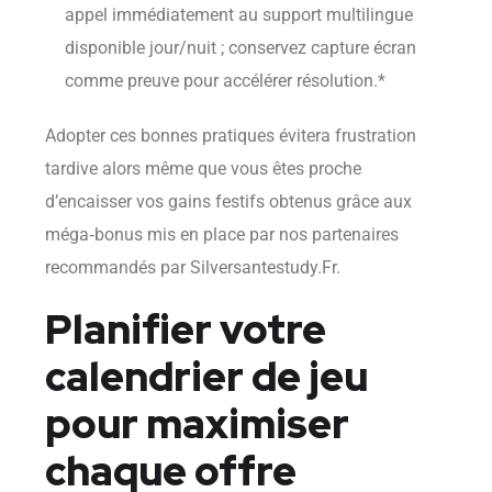
appel immédiatement au support multilingue
disponible jour/nuit ; conservez capture écran
comme preuve pour accélérer résolution.*
Adopter ces bonnes pratiques évitera frustration
tardive alors même que vous êtes proche
d’encaisser vos gains festifs obtenus grâce aux
méga‑bonus mis en place par nos partenaires
recommandés par Silversantestudy.Fr.
Planifier votre
calendrier de jeu
pour maximiser
chaque offre