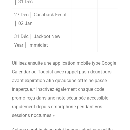
│ 31 Déc
27 Déc │ Cashback Festif
│ 02 Jan
31 Déc │ Jackpot New
Year │ Immédiat
Utilisez ensuite une application mobile type Google
Calendar ou Todoist avec rappel push deux jours
avant expiration afin qu’aucune offre ne passe
inaperçue.* Inscrivez également chaque code
promo reçu dans une note sécurisée accessible
rapidement depuis smartphone pendant vos
sessions nocturnes.»
Astuce combinaison mini‑bonus : plusieurs petits