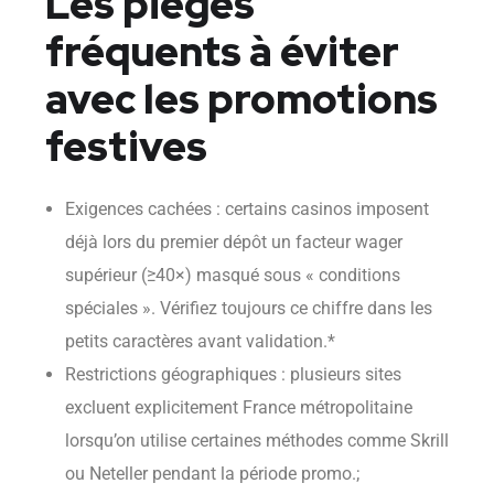
Les pièges
fréquents à éviter
avec les promotions
festives
Exigences cachées : certains casinos imposent
déjà lors du premier dépôt un facteur wager
supérieur (≥40×) masqué sous « conditions
spéciales ». Vérifiez toujours ce chiffre dans les
petits caractères avant validation.*
Restrictions géographiques : plusieurs sites
excluent explicitement France métropolitaine
lorsqu’on utilise certaines méthodes comme Skrill
ou Neteller pendant la période promo.;