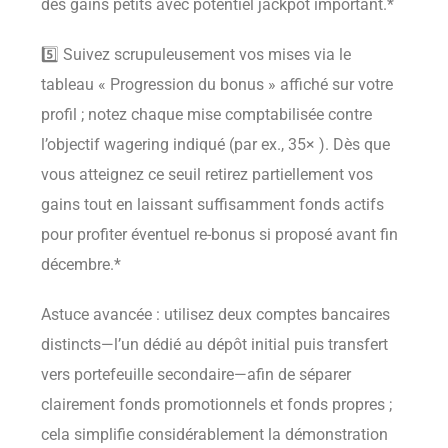
des gains petits avec potentiel jackpot important.*
5️⃣ Suivez scrupuleusement vos mises via le
tableau « Progression du bonus » affiché sur votre
profil ; notez chaque mise comptabilisée contre
l’objectif wagering indiqué (par ex., 35× ). Dès que
vous atteignez ce seuil retirez partiellement vos
gains tout en laissant suffisamment fonds actifs
pour profiter éventuel re-bonus si proposé avant fin
décembre.*
Astuce avancée : utilisez deux comptes bancaires
distincts—l’un dédié au dépôt initial puis transfert
vers portefeuille secondaire—afin de séparer
clairement fonds promotionnels et fonds propres ;
cela simplifie considérablement la démonstration