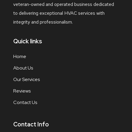
veteran-owned and operated business dedicated
to delivering exceptional HVAC services with
integrity and professionalism.
Quick links
Home
About Us
Our Services
Reviews
Contact Us
Contact Info