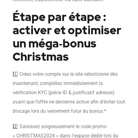
Étape par étape :
activer et optimiser
un méga‑bonus
Christmas
1️⃣ Créez votre compte sur le site sélectionné dès
maintenant; complétez immédiatement la
vérification KYC (pièce ID & justificatif adresse)
avant que l’offre ne devienne active afin d’éviter tout
blocage lors du versement futur du bonus.*
2️⃣ Saisissez soigneusement le code promo
« CHRISTMAS2024 » dans l’espace dédié lors du