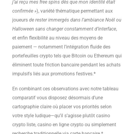
j’ai reçu mes free spins dès que mon identité était
confirmée »
), variété thématique permettant aux
joueurs
de rester immergés dans l’ambiance Noël ou
Halloween sans changer constamment d’interface
,
et enfin flexibilité au niveau des moyens de
paiement — notamment l’intégration fluide des
portefeuilles crypto tels que Bitcoin ou Ethereum qui
éliminent toute friction bancaire pendant les achats
impulsifs liés aux promotions festives.*
En combinant ces observations avec notre tableau
comparatif vous disposez désormais d’une
cartographie claire où placer vos priorités selon
votre style ludique—qu’il s’agisse plutôt casino
crypto liste, casino en ligne crypto ou simplement
recherche traditionnelle via carte bancaire.*