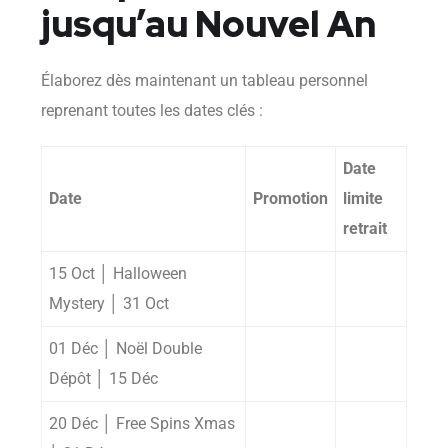
jusqu’au Nouvel An
Élaborez dès maintenant un tableau personnel
reprenant toutes les dates clés :
Date
Date
Promotion
limite
retrait
15 Oct │ Halloween
Mystery │ 31 Oct
01 Déc │ Noël Double
Dépôt │ 15 Déc
20 Déc │ Free Spins Xmas