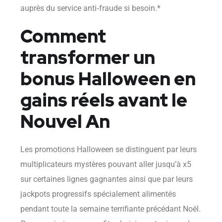
auprès du service anti‑fraude si besoin.*
Comment
transformer un
bonus Halloween en
gains réels avant le
Nouvel An
Les promotions Halloween se distinguent par leurs
multiplicateurs mystères pouvant aller jusqu’à x5
sur certaines lignes gagnantes ainsi que par leurs
jackpots progressifs spécialement alimentés
pendant toute la semaine terrifiante précédant Noël.