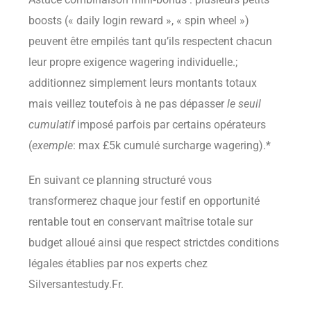
boosts («​ daily login reward », «​ spin wheel »)
peuvent être empilés tant qu’ils respectent chacun
leur propre exigence wagering individuelle.;
additionnez simplement leurs montants totaux
mais veillez toutefois à ne pas dépasser
le seuil
cumulatif
imposé parfois par certains opérateurs
(
exemple
: max £5k cumulé surcharge wagering).*
En suivant ce planning structuré vous
transformerez chaque jour festif en opportunité
rentable tout en conservant maîtrise totale sur
budget alloué ainsi que respect strictdes conditions
légales établies par nos experts chez
Silversantestudy.Fr.