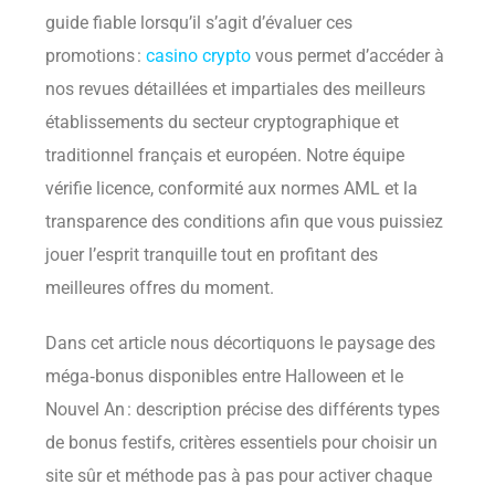
guide fiable lorsqu’il s’agit d’évaluer ces
promotions :
casino crypto
vous permet d’accéder à
nos revues détaillées et impartiales des meilleurs
établissements du secteur cryptographique et
traditionnel français et européen. Notre équipe
vérifie licence, conformité aux normes AML et la
transparence des conditions afin que vous puissiez
jouer l’esprit tranquille tout en profitant des
meilleures offres du moment.
Dans cet article nous décortiquons le paysage des
méga‑bonus disponibles entre Halloween et le
Nouvel An : description précise des différents types
de bonus festifs, critères essentiels pour choisir un
site sûr et méthode pas à pas pour activer chaque