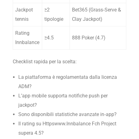
Jackpot
≥2
Bet365 (Grass‑Serve &
tennis
tipologie
Clay Jackpot)
Rating
≥4.5
888 Poker (4.7)
Innbalance
Checklist rapida per la scelta:
La piattaforma è regolamentata dalla licenza
ADM?
L’app mobile supporta notifiche push per
jackpot?
Sono disponibili statistiche avanzate in‑app?
Il rating su Httpswww.Innbalance Fch Project
supera 4.5?