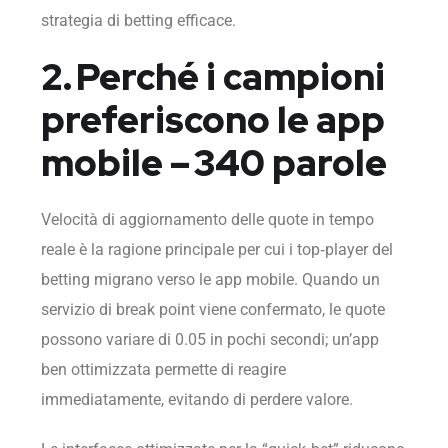
strategia di betting efficace.
2. Perché i campioni
preferiscono le app
mobile – 340 parole
Velocità di aggiornamento delle quote in tempo
reale è la ragione principale per cui i top‑player del
betting migrano verso le app mobile. Quando un
servizio di break point viene confermato, le quote
possono variare di 0.05 in pochi secondi; un’app
ben ottimizzata permette di reagire
immediatamente, evitando di perdere valore.