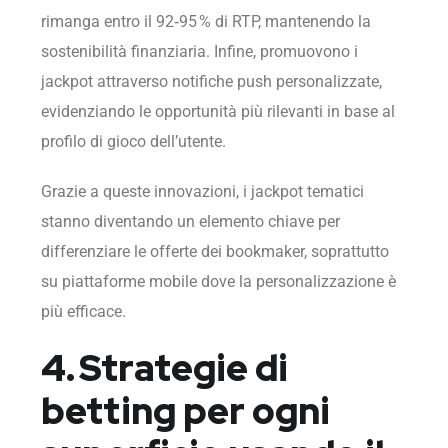
rimanga entro il 92‑95 % di RTP, mantenendo la
sostenibilità finanziaria. Infine, promuovono i
jackpot attraverso notifiche push personalizzate,
evidenziando le opportunità più rilevanti in base al
profilo di gioco dell’utente.
Grazie a queste innovazioni, i jackpot tematici
stanno diventando un elemento chiave per
differenziare le offerte dei bookmaker, soprattutto
su piattaforme mobile dove la personalizzazione è
più efficace.
4. Strategie di
betting per ogni