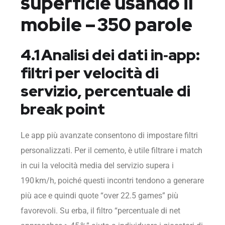
superficie usando il
mobile – 350 parole
4.1 Analisi dei dati in‑app:
filtri per velocità di
servizio, percentuale di
break point
Le app più avanzate consentono di impostare filtri
personalizzati. Per il cemento, è utile filtrare i match
in cui la velocità media del servizio supera i
190 km/h, poiché questi incontri tendono a generare
più ace e quindi quote “over 22.5 games” più
favorevoli. Su erba, il filtro “percentuale di net