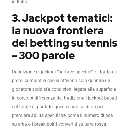
in Italia.
3. Jackpot tematici:
la nuova frontiera
del betting su tennis
– 300 parole
Definizione di jackpot “surface‑specific”: si tratta di
premi cumulativi che si attivano solo quando un
giocatore soddisfa condizioni legate alla superficie
in corso. A differenza dei tradizionali jackpot basati
sul totale di puntate, questi sono calibrati per
premiare abilità specifiche, come il numero di ace
su erba o i break point convertiti su terra rossa.