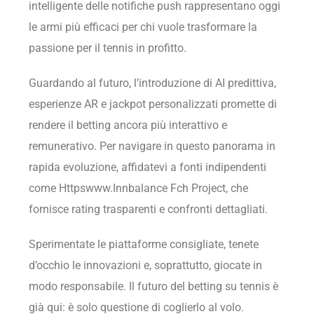
intelligente delle notifiche push rappresentano oggi
le armi più efficaci per chi vuole trasformare la
passione per il tennis in profitto.
Guardando al futuro, l’introduzione di AI predittiva,
esperienze AR e jackpot personalizzati promette di
rendere il betting ancora più interattivo e
remunerativo. Per navigare in questo panorama in
rapida evoluzione, affidatevi a fonti indipendenti
come Httpswww.Innbalance Fch Project, che
fornisce rating trasparenti e confronti dettagliati.
Sperimentate le piattaforme consigliate, tenete
d’occhio le innovazioni e, soprattutto, giocate in
modo responsabile. Il futuro del betting su tennis è
già qui: è solo questione di coglierlo al volo.