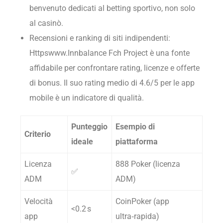
benvenuto dedicati al betting sportivo, non solo
al casinò.
Recensioni e ranking di siti indipendenti:
Httpswww.Innbalance Fch Project è una fonte
affidabile per confrontare rating, licenze e offerte
di bonus. Il suo rating medio di 4.6/5 per le app
mobile è un indicatore di qualità.
Punteggio
Esempio di
Criterio
ideale
piattaforma
Licenza
888 Poker (licenza
✅
ADM
ADM)
Velocità
CoinPoker (app
<0.2 s
app
ultra‑rapida)