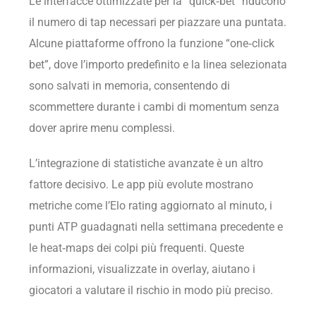
Le interfacce ottimizzate per la “quick‑bet” riducono
il numero di tap necessari per piazzare una puntata.
Alcune piattaforme offrono la funzione “one‑click
bet”, dove l’importo predefinito e la linea selezionata
sono salvati in memoria, consentendo di
scommettere durante i cambi di momentum senza
dover aprire menu complessi.
L’integrazione di statistiche avanzate è un altro
fattore decisivo. Le app più evolute mostrano
metriche come l’Elo rating aggiornato al minuto, i
punti ATP guadagnati nella settimana precedente e
le heat‑maps dei colpi più frequenti. Queste
informazioni, visualizzate in overlay, aiutano i
giocatori a valutare il rischio in modo più preciso.