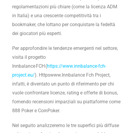
regolamentazioni più chiare (come la licenza ADM
in Italia) e una crescente competitività tra i
bookmaker, che lottano per conquistare la fedeltà
dei giocatori più esperti.
Per approfondire le tendenze emergenti nel settore,
visita il progetto
Innbalance FCH (
https://www.innbalance-fch-
project.eu/
). Httpswww.Innbalance Fch Project,
infatti, è diventato un punto di riferimento per chi
vuole confrontare licenze, rating e offerte di bonus,
fornendo recensioni imparziali su piattaforme come
888 Poker e CoinPoker.
Nel seguito analizzeremo le tre superfici più diffuse