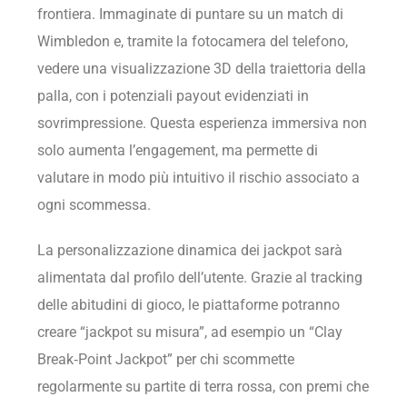
frontiera. Immaginate di puntare su un match di
Wimbledon e, tramite la fotocamera del telefono,
vedere una visualizzazione 3D della traiettoria della
palla, con i potenziali payout evidenziati in
sovrimpressione. Questa esperienza immersiva non
solo aumenta l’engagement, ma permette di
valutare in modo più intuitivo il rischio associato a
ogni scommessa.
La personalizzazione dinamica dei jackpot sarà
alimentata dal profilo dell’utente. Grazie al tracking
delle abitudini di gioco, le piattaforme potranno
creare “jackpot su misura”, ad esempio un “Clay
Break‑Point Jackpot” per chi scommette
regolarmente su partite di terra rossa, con premi che