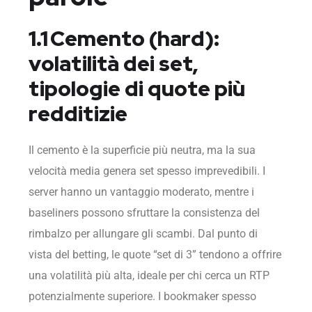
1.1 Cemento (hard):
volatilità dei set,
tipologie di quote più
redditizie
Il cemento è la superficie più neutra, ma la sua
velocità media genera set spesso imprevedibili. I
server hanno un vantaggio moderato, mentre i
baseliners possono sfruttare la consistenza del
rimbalzo per allungare gli scambi. Dal punto di
vista del betting, le quote “set di 3” tendono a offrire
una volatilità più alta, ideale per chi cerca un RTP
potenzialmente superiore. I bookmaker spesso