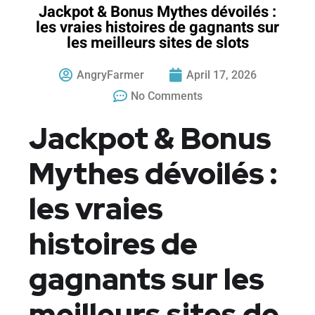
Jackpot & Bonus Mythes dévoilés :
les vraies histoires de gagnants sur
les meilleurs sites de slots
AngryFarmer
April 17, 2026
No Comments
Jackpot & Bonus
Mythes dévoilés :
les vraies
histoires de
gagnants sur les
meilleurs sites de