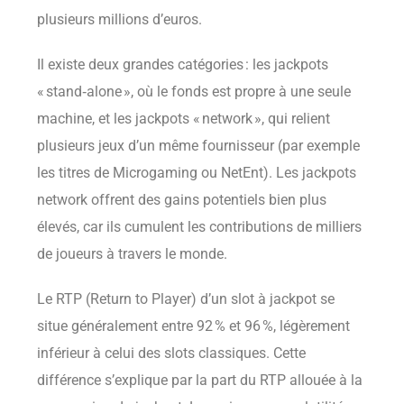
plusieurs millions d’euros.
Il existe deux grandes catégories : les jackpots
« stand‑alone », où le fonds est propre à une seule
machine, et les jackpots « network », qui relient
plusieurs jeux d’un même fournisseur (par exemple
les titres de Microgaming ou NetEnt). Les jackpots
network offrent des gains potentiels bien plus
élevés, car ils cumulent les contributions de milliers
de joueurs à travers le monde.
Le RTP (Return to Player) d’un slot à jackpot se
situe généralement entre 92 % et 96 %, légèrement
inférieur à celui des slots classiques. Cette
différence s’explique par la part du RTP allouée à la