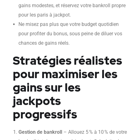
gains modestes, et réservez votre bankroll propre
pour les paris à jackpot.
Ne misez pas plus que votre budget quotidien
pour profiter du bonus, sous peine de diluer vos
chances de gains réels.
Stratégies réalistes
pour maximiser les
gains sur les
jackpots
progressifs
Gestion de bankroll
– Allouez 5 % à 10 % de votre