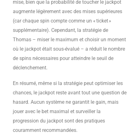
mise, bien que la probabilité de toucher le jackpot
augmente légèrement avec des mises supérieures
(car chaque spin compte comme un « ticket »
supplémentaire). Cependant, la stratégie de
Thomas – miser le maximum et choisir un moment
où le jackpot était sous-évalué – a réduit le nombre
de spins nécessaires pour atteindre le seuil de
déclenchement.
En résumé, même si la stratégie peut optimiser les
chances, le jackpot reste avant tout une question de
hasard. Aucun système ne garantit le gain, mais
jouer avec le bet maximal et surveiller la
progression du jackpot sont des pratiques
couramment recommandées.