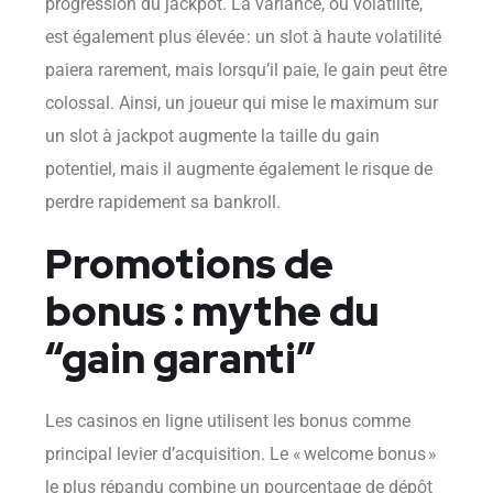
progression du jackpot. La variance, ou volatilité,
est également plus élevée : un slot à haute volatilité
paiera rarement, mais lorsqu’il paie, le gain peut être
colossal. Ainsi, un joueur qui mise le maximum sur
un slot à jackpot augmente la taille du gain
potentiel, mais il augmente également le risque de
perdre rapidement sa bankroll.
Promotions de
bonus : mythe du
“gain garanti”
Les casinos en ligne utilisent les bonus comme
principal levier d’acquisition. Le « welcome bonus »
le plus répandu combine un pourcentage de dépôt