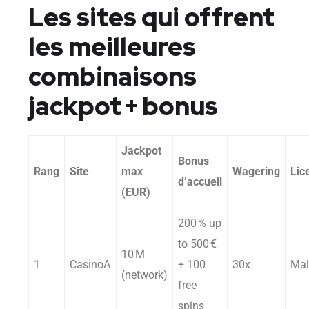
Les sites qui offrent
les meilleures
combinaisons
jackpot + bonus
Jackpot
Bonus
Rang
Site
max
Wagering
Lic
d’accueil
(EUR)
200 % up
to 500 €
10 M
1
CasinoA
+ 100
30x
Mal
(network)
free
spins