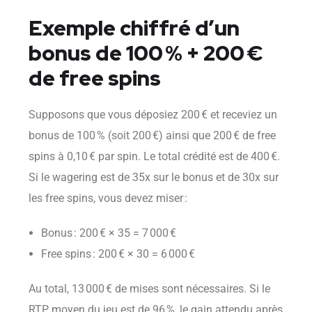
Exemple chiffré d’un
bonus de 100 % + 200 €
de free spins
Supposons que vous déposiez 200 € et receviez un
bonus de 100 % (soit 200 €) ainsi que 200 € de free
spins à 0,10 € par spin. Le total crédité est de 400 €.
Si le wagering est de 35x sur le bonus et de 30x sur
les free spins, vous devez miser :
Bonus : 200 € × 35 = 7 000 €
Free spins : 200 € × 30 = 6 000 €
Au total, 13 000 € de mises sont nécessaires. Si le
RTP moyen du jeu est de 96 %, le gain attendu après