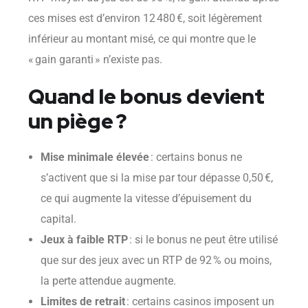
ces mises est d’environ 12 480 €, soit légèrement
inférieur au montant misé, ce qui montre que le
« gain garanti » n’existe pas.
Quand le bonus devient
un piège ?
Mise minimale élevée
: certains bonus ne
s’activent que si la mise par tour dépasse 0,50 €,
ce qui augmente la vitesse d’épuisement du
capital.
Jeux à faible RTP
: si le bonus ne peut être utilisé
que sur des jeux avec un RTP de 92 % ou moins,
la perte attendue augmente.
Limites de retrait
: certains casinos imposent un