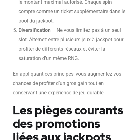
le montant maximal autorisé. Chaque spin
compte comme un ticket supplémentaire dans le
pool du jackpot.
Diversification
– Ne vous limitez pas à un seul
slot. Alternez entre plusieurs jeux à jackpot pour
profiter de différents réseaux et éviter la
saturation d’un même RNG.
En appliquant ces principes, vous augmentez vos
chances de profiter d’un gros gain tout en
conservant une expérience de jeu durable.
Les pièges courants
des promotions
liées aux jackpots