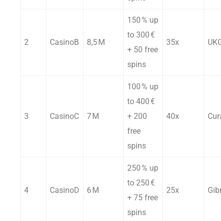
150 % up
to 300 €
2
CasinoB
8,5 M
35x
UK
+ 50 free
spins
100 % up
to 400 €
3
CasinoC
7 M
+ 200
40x
Cur
free
spins
250 % up
to 250 €
4
CasinoD
6 M
25x
Gib
+ 75 free
spins