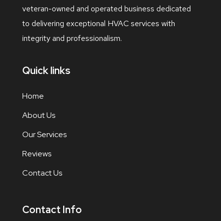
veteran-owned and operated business dedicated
to delivering exceptional HVAC services with
integrity and professionalism.
Quick links
Home
About Us
Our Services
Reviews
Contact Us
Contact Info