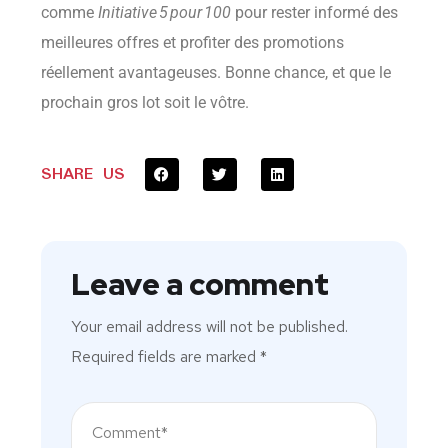
comme
Initiative 5 pour 100
pour rester informé des
meilleures offres et profiter des promotions
réellement avantageuses. Bonne chance, et que le
prochain gros lot soit le vôtre.
SHARE US
Leave a comment
Your email address will not be published.
Required fields are marked
*