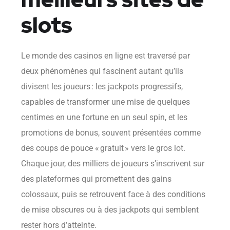
slots
Le monde des casinos en ligne est traversé par
deux phénomènes qui fascinent autant qu’ils
divisent les joueurs : les jackpots progressifs,
capables de transformer une mise de quelques
centimes en une fortune en un seul spin, et les
promotions de bonus, souvent présentées comme
des coups de pouce « gratuit » vers le gros lot.
Chaque jour, des milliers de joueurs s’inscrivent sur
des plateformes qui promettent des gains
colossaux, puis se retrouvent face à des conditions
de mise obscures ou à des jackpots qui semblent
rester hors d’atteinte.