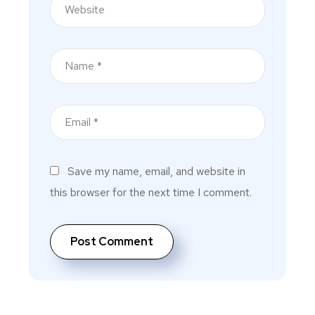
Save my name, email, and website in
this browser for the next time I comment.