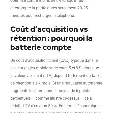
optimisé contre moins de 8 € lorsqu’il faut
interrompre la partie après seulement 20‑25
minutes pour recharger le téléphone.
Coût d’acquisition vs
rétention : pourquoi la
batterie compte
Un coût d’acquisition client (CAC) typique dans le
secteur du jeu mobile varie entre 5 et 8 €, alors que
la valeur vie client (LTV) dépend fortement du taux
de rétention à six mois. Si une mauvaise autonomie
augmente le churn annuel moyen de 6 points
percentuels – comme illustré ci‑dessus – cela
réduit l’LTV d’environ 30 %. En termes économiques