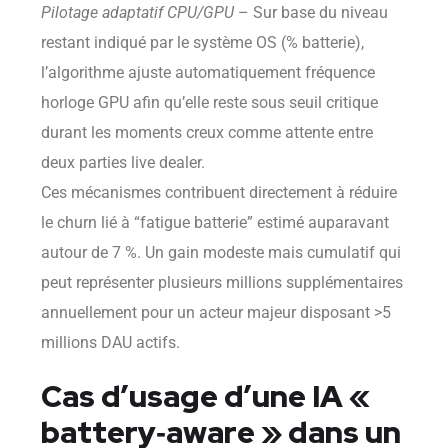
Pilotage adaptatif CPU/GPU
– Sur base du niveau
restant indiqué par le système OS (% batterie),
l’algorithme ajuste automatiquement fréquence
horloge GPU afin qu’elle reste sous seuil critique
durant les moments creux comme attente entre
deux parties live dealer.
Ces mécanismes contribuent directement à réduire
le churn lié à “fatigue batterie” estimé auparavant
autour de 7 %. Un gain modeste mais cumulatif qui
peut représenter plusieurs millions supplémentaires
annuellement pour un acteur majeur disposant >5
millions DAU actifs.
Cas d’usage d’une IA «
battery‑aware » dans un