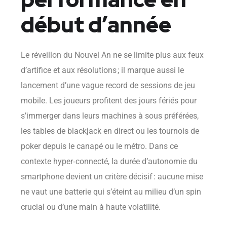
début d’année
Le réveillon du Nouvel An ne se limite plus aux feux
d’artifice et aux résolutions ; il marque aussi le
lancement d’une vague record de sessions de jeu
mobile. Les joueurs profitent des jours fériés pour
s’immerger dans leurs machines à sous préférées,
les tables de blackjack en direct ou les tournois de
poker depuis le canapé ou le métro. Dans ce
contexte hyper‑connecté, la durée d’autonomie du
smartphone devient un critère décisif : aucune mise
ne vaut une batterie qui s’éteint au milieu d’un spin
crucial ou d’une main à haute volatilité.