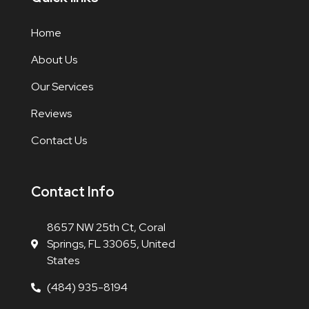
Home
About Us
Our Services
Reviews
Contact Us
Contact Info
8657 NW 25th Ct, Coral
Springs, FL 33065, United
States
(484) 935-8194