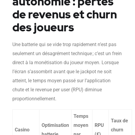
autonomie : pertes
de revenus et churn
des joueurs
Une batterie qui se vide trop rapidement n’est pas
seulement un désagrément technique ; c’est un frein
direct à la monétisation du joueur moyen. Lorsque
l’écran s’assombrit avant que le jackpot ne soit
atteint, le temps moyen passé sur l’application
chute et le revenue per user (RPU) diminue
proportionnellement.
Temps
Taux de
Optimisation
moyen
RPU
Casino
churn
batterie
par
(€)