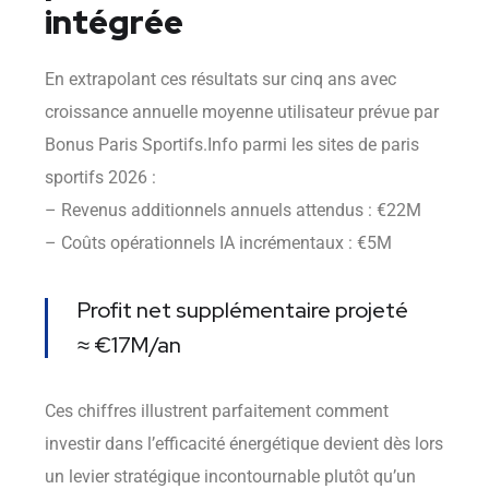
intégrée
En extrapolant ces résultats sur cinq ans avec
croissance annuelle moyenne utilisateur prévue par
Bonus Paris Sportifs.Info parmi les sites de paris
sportifs 2026 :
– Revenus additionnels annuels attendus : €22M
– Coûts opérationnels IA incrémentaux : €5M
Profit net supplémentaire projeté
≈ €17M/an
Ces chiffres illustrent parfaitement comment
investir dans l’efficacité énergétique devient dès lors
un levier stratégique incontournable plutôt qu’un