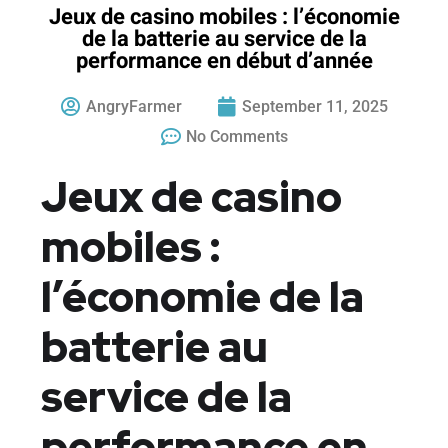
Jeux de casino mobiles : l’économie
de la batterie au service de la
performance en début d’année
AngryFarmer
September 11, 2025
No Comments
Jeux de casino
mobiles :
l’économie de la
batterie au
service de la
performance en