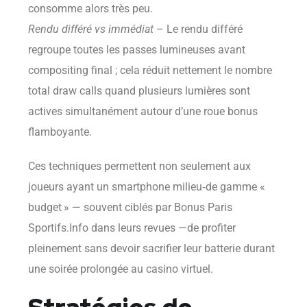
consomme alors très peu.
Rendu différé vs immédiat
– Le rendu différé
regroupe toutes les passes lumineuses avant
compositing final ; cela réduit nettement le nombre
total draw calls quand plusieurs lumières sont
actives simultanément autour d’une roue bonus
flamboyante.
Ces techniques permettent non seulement aux
joueurs ayant un smartphone milieu‑de gamme «
budget » — souvent ciblés par Bonus Paris
Sportifs.Info dans leurs revues —de profiter
pleinement sans devoir sacrifier leur batterie durant
une soirée prolongée au casino virtuel.