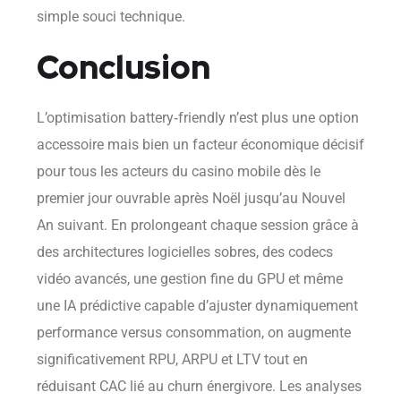
simple souci technique.
Conclusion
L’optimisation battery‑friendly n’est plus une option
accessoire mais bien un facteur économique décisif
pour tous les acteurs du casino mobile dès le
premier jour ouvrable après Noël jusqu’au Nouvel
An suivant. En prolongeant chaque session grâce à
des architectures logicielles sobres, des codecs
vidéo avancés, une gestion fine du GPU et même
une IA prédictive capable d’ajuster dynamiquement
performance versus consommation, on augmente
significativement RPU, ARPU et LTV tout en
réduisant CAC lié au churn énergivore. Les analyses