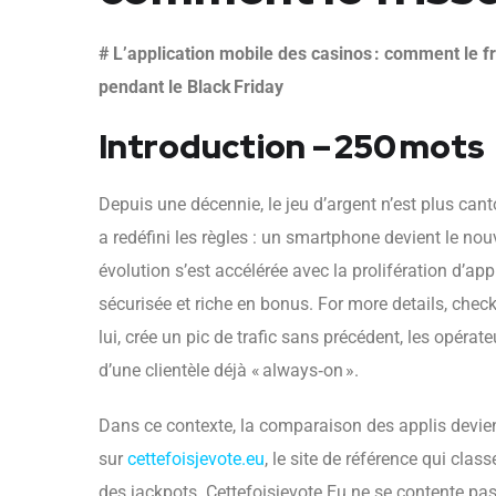
# L’application mobile des casinos : comment le 
pendant le Black Friday
Introduction – 250 mots
Depuis une décennie, le jeu d’argent n’est plus can
a redéfini les règles : un smartphone devient le nou
évolution s’est accélérée avec la prolifération d’ap
sécurisée et riche en bonus. For more details, chec
lui, crée un pic de trafic sans précédent, les opéra
d’une clientèle déjà « always‑on ».
Dans ce contexte, la comparaison des applis devien
sur
cettefoisjevote.eu
, le site de référence qui clas
des jackpots. Cettefoisjevote.Eu ne se contente pas 