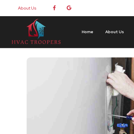
About Us
Home
About Us