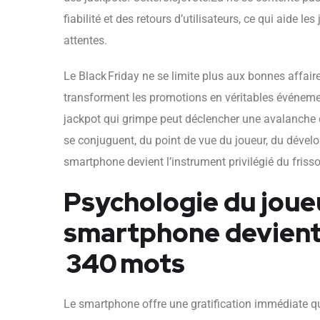
fiabilité et des retours d’utilisateurs, ce qui aide l
attentes.
Le Black Friday ne se limite plus aux bonnes affair
transforment les promotions en véritables événeme
jackpot qui grimpe peut déclencher une avalanche
se conjuguent, du point de vue du joueur, du dévelo
smartphone devient l’instrument privilégié du friss
Psychologie du joueu
smartphone devient 
340 mots
Le smartphone offre une gratification immédiate q