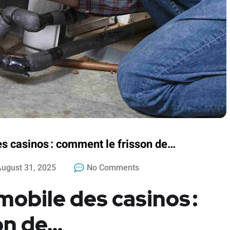
es casinos : comment le frisson de…
ugust 31, 2025
No Comments
mobile des casinos :
on de…