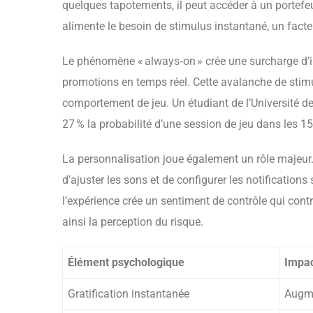
quelques tapotements, il peut accéder à un portefeuil
alimente le besoin de stimulus instantané, un facte
Le phénomène « always‑on » crée une surcharge d’in
promotions en temps réel. Cette avalanche de stim
comportement de jeu. Un étudiant de l’Université d
27 % la probabilité d’une session de jeu dans les 15
La personnalisation joue également un rôle majeur
d’ajuster les sons et de configurer les notification
l’expérience crée un sentiment de contrôle qui cont
ainsi la perception du risque.
Élément psychologique
Impac
Gratification instantanée
Augme