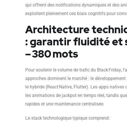
qui offrent des notifications dynamiques et des ani
exploitent pleinement ces biais cognitifs pour conve
Architecture techniq
: garantir fluidité 
– 380 mots
Pour soutenir le volume de trafic du Black Friday, l’
approches dominent le marché : le développement n
le hybride (React Native, Flutter). Les apps natives 
les animations de jackpot en temps réel, tandis que
rapides et une maintenance centralisée.
Le stack technologique typique comprend :