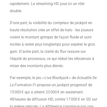
rapidement. Le streaming HD joue ici un rôle
double.
D’une part, la visibilité du compteur de jackpot en
haute résolution crée un effet de halo : les joueurs
voient le montant grimper de façon fluide et sont
incités à rester plus longtemps pour espérer le gros
gain. D’autre part, la clarté du flux rassure sur
l’équité du processus, ce qui réduit les réticences à
miser des montants plus élevés.
Par exemple, le jeu « Live Blackjack » de
Actualite De
La Formation.Fr
propose un jackpot progressif de
15 000 € qui a atteint 23 000 € en seulement
48 heures de diffusion HD, contre 17 000 € en SD sur
la même période. La différence s’explique par une