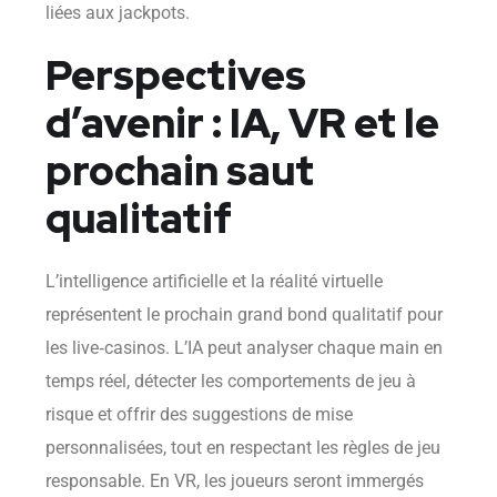
liées aux jackpots.
Perspectives
d’avenir : IA, VR et le
prochain saut
qualitatif
L’intelligence artificielle et la réalité virtuelle
représentent le prochain grand bond qualitatif pour
les live‑casinos. L’IA peut analyser chaque main en
temps réel, détecter les comportements de jeu à
risque et offrir des suggestions de mise
personnalisées, tout en respectant les règles de jeu
responsable. En VR, les joueurs seront immergés