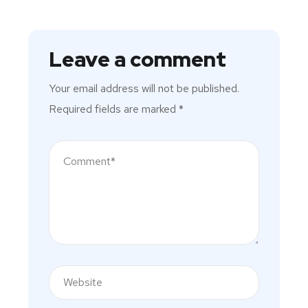
Leave a comment
Your email address will not be published.
Required fields are marked
*