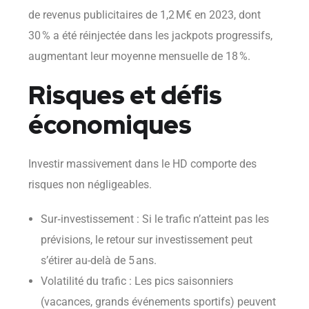
de revenus publicitaires de 1,2 M€ en 2023, dont
30 % a été réinjectée dans les jackpots progressifs,
augmentant leur moyenne mensuelle de 18 %.
Risques et défis
économiques
Investir massivement dans le HD comporte des
risques non négligeables.
Sur‑investissement : Si le trafic n’atteint pas les
prévisions, le retour sur investissement peut
s’étirer au-delà de 5 ans.
Volatilité du trafic : Les pics saisonniers
(vacances, grands événements sportifs) peuvent