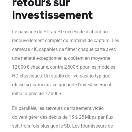
retours sur
investissement
Le passage du SD au HD nécessite d’abord un
renouvellement complet du matériel de capture. Les
caméras 4K, capables de filmer chaque carte avec
une netteté exceptionnelle, coûtent en moyenne
12 000 € chacune, contre 2 500 € pour les modèles
HD classiques. Un studio de live‑casino typique
utilise six caméras, ce qui porte l’investissement
initial à près de 72 000 €.
En parallèle, les serveurs de traitement vidéo
doivent gérer des débits de 15 à 25 Mbps par flux,
soit trois fois plus que le SD. Les fournisseurs de