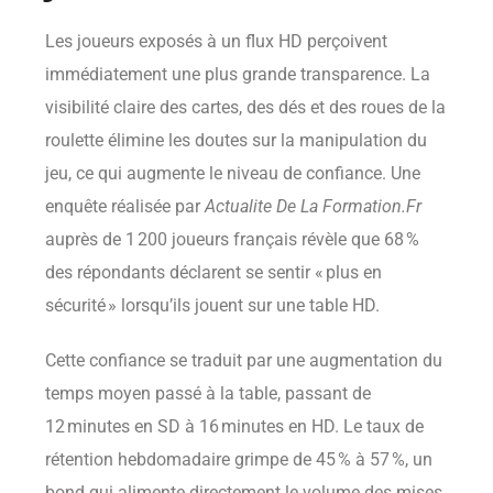
Les joueurs exposés à un flux HD perçoivent
immédiatement une plus grande transparence. La
visibilité claire des cartes, des dés et des roues de la
roulette élimine les doutes sur la manipulation du
jeu, ce qui augmente le niveau de confiance. Une
enquête réalisée par
Actualite De La Formation.Fr
auprès de 1 200 joueurs français révèle que 68 %
des répondants déclarent se sentir « plus en
sécurité » lorsqu’ils jouent sur une table HD.
Cette confiance se traduit par une augmentation du
temps moyen passé à la table, passant de
12 minutes en SD à 16 minutes en HD. Le taux de
rétention hebdomadaire grimpe de 45 % à 57 %, un
bond qui alimente directement le volume des mises.