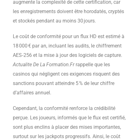
augmente la complexité de cette certification, car
les enregistrements doivent être horodatés, cryptés
et stockés pendant au moins 30 jours.
Le coût de conformité pour un flux HD est estimé à
18 000 € par an, incluant les audits, le chiffrement
AES‑256 et la mise à jour des logiciels de capture.
Actualite De La Formation.Fr
rappelle que les
casinos qui négligent ces exigences risquent des
sanctions pouvant atteindre 5 % de leur chiffre
d’affaires annuel.
Cependant, la conformité renforce la crédibilité
perçue. Les joueurs, informés que le flux est certifié,
sont plus enclins à placer des mises importantes,
surtout sur les jackpots progressifs. Ainsi, le coût