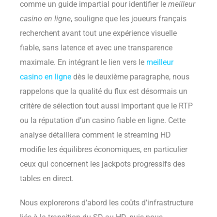
comme un guide impartial pour identifier le
meilleur
casino en ligne
, souligne que les joueurs français
recherchent avant tout une expérience visuelle
fiable, sans latence et avec une transparence
maximale. En intégrant le lien vers le
meilleur
casino en ligne
dès le deuxième paragraphe, nous
rappelons que la qualité du flux est désormais un
critère de sélection tout aussi important que le RTP
ou la réputation d’un casino fiable en ligne. Cette
analyse détaillera comment le streaming HD
modifie les équilibres économiques, en particulier
ceux qui concernent les jackpots progressifs des
tables en direct.
Nous explorerons d’abord les coûts d’infrastructure