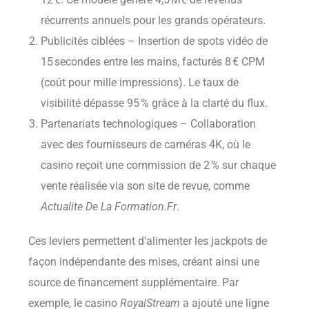
récurrents annuels pour les grands opérateurs.
Publicités ciblées – Insertion de spots vidéo de
15 secondes entre les mains, facturés 8 € CPM
(coût pour mille impressions). Le taux de
visibilité dépasse 95 % grâce à la clarté du flux.
Partenariats technologiques – Collaboration
avec des fournisseurs de caméras 4K, où le
casino reçoit une commission de 2 % sur chaque
vente réalisée via son site de revue, comme
Actualite De La Formation.Fr
.
Ces leviers permettent d’alimenter les jackpots de
façon indépendante des mises, créant ainsi une
source de financement supplémentaire. Par
exemple, le casino
RoyalStream
a ajouté une ligne