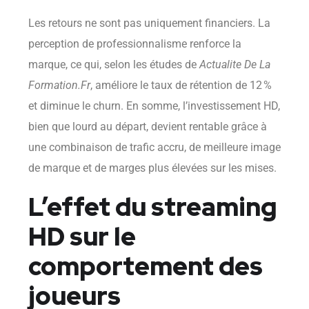
Les retours ne sont pas uniquement financiers. La
perception de professionnalisme renforce la
marque, ce qui, selon les études de
Actualite De La
Formation.Fr
, améliore le taux de rétention de 12 %
et diminue le churn. En somme, l’investissement HD,
bien que lourd au départ, devient rentable grâce à
une combinaison de trafic accru, de meilleure image
de marque et de marges plus élevées sur les mises.
L’effet du streaming
HD sur le
comportement des
joueurs