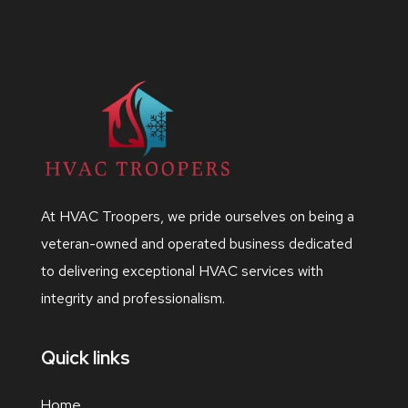
At HVAC Troopers, we pride ourselves on being a
veteran-owned and operated business dedicated
to delivering exceptional HVAC services with
integrity and professionalism.
Quick links
Home