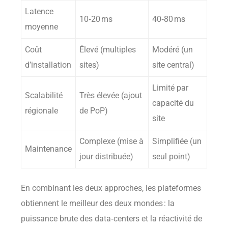
Latence
10‑20 ms
40‑80 ms
moyenne
Coût
Élevé (multiples
Modéré (un
d’installation
sites)
site central)
Limité par
Scalabilité
Très élevée (ajout
capacité du
régionale
de PoP)
site
Complexe (mise à
Simpli­fiée (un
Maintenance
jour distribuée)
seul point)
En combinant les deux approches, les plateformes
obtiennent le meilleur des deux mondes : la
puissance brute des data‑centers et la réactivité de