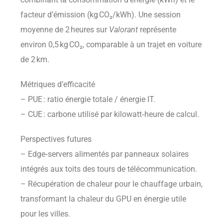
facteur d’émission (kg CO₂/kWh). Une session
moyenne de 2 heures sur
Valorant
représente
environ 0,5 kg CO₂, comparable à un trajet en voiture
de 2 km.
Métriques d’efficacité
– PUE : ratio énergie totale / énergie IT.
– CUE : carbone utilisé par kilowatt‑heure de calcul.
Perspectives futures
– Edge‑servers alimentés par panneaux solaires
intégrés aux toits des tours de télécommunication.
– Récupération de chaleur pour le chauffage urbain,
transformant la chaleur du GPU en énergie utile
pour les villes.