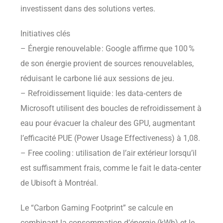
investissent dans des solutions vertes.
Initiatives clés
– Énergie renouvelable : Google affirme que 100 %
de son énergie provient de sources renouvelables,
réduisant le carbone lié aux sessions de jeu.
– Refroidissement liquide : les data‑centers de
Microsoft utilisent des boucles de refroidissement à
eau pour évacuer la chaleur des GPU, augmentant
l’efficacité PUE (Power Usage Effectiveness) à 1,08.
– Free cooling : utilisation de l’air extérieur lorsqu’il
est suffisamment frais, comme le fait le data‑center
de Ubisoft à Montréal.
Le “Carbon Gaming Footprint” se calcule en
combinant la consommation d’énergie (kWh) et le