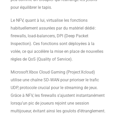
pour équilibrer le tapis.
Le NFV, quant à lui, virtualise les fonctions
habituellement assurées par du matériel dédié :
firewalls, load‑balancers, DPI (Deep Packet
Inspection). Ces fonctions sont déployées à la
volée, ce qui accélère la mise en place de nouvelles
règles de QoS (Quality of Service).
Microsoft Xbox Cloud Gaming (Project Xcloud)
utilise une chaîne SD‑WAN pour prioriser le trafic
UDP, protocole crucial pour le streaming de jeux.
Grâce à NFV, les firewalls s’ajustent instantanément
lorsqu’un pic de joueurs rejoint une session
multijoueur, évitant ainsi les goulots d’étranglement.