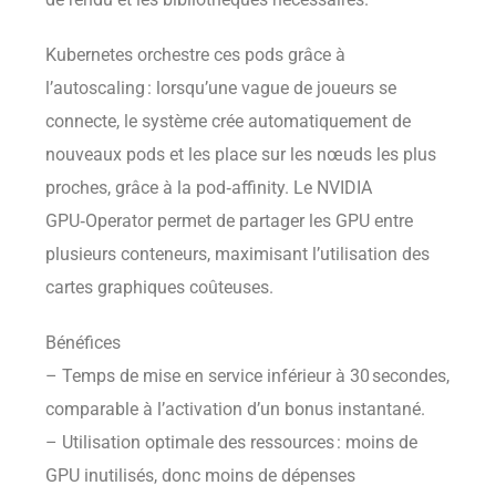
Kubernetes orchestre ces pods grâce à
l’autoscaling : lorsqu’une vague de joueurs se
connecte, le système crée automatiquement de
nouveaux pods et les place sur les nœuds les plus
proches, grâce à la pod‑affinity. Le NVIDIA
GPU‑Operator permet de partager les GPU entre
plusieurs conteneurs, maximisant l’utilisation des
cartes graphiques coûteuses.
Bénéfices
– Temps de mise en service inférieur à 30 secondes,
comparable à l’activation d’un bonus instantané.
– Utilisation optimale des ressources : moins de
GPU inutilisés, donc moins de dépenses