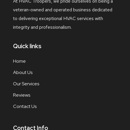
At HVAC Troopers, we pride ourselves on being a
veteran-owned and operated business dedicated
to delivering exceptional HVAC services with
integrity and professionalism.
Quick links
Home
About Us
Our Services
Reviews
Contact Us
Contact Info