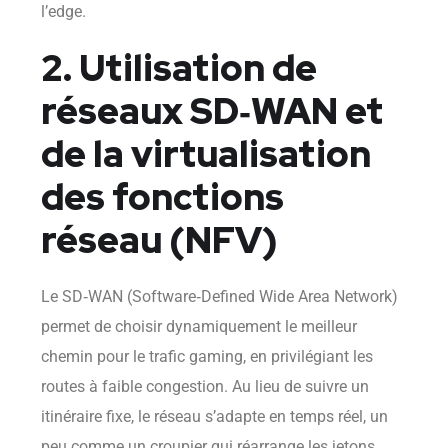
l’edge.
2. Utilisation de
réseaux SD‑WAN et
de la virtualisation
des fonctions
réseau (NFV)
Le SD‑WAN (Software‑Defined Wide Area Network)
permet de choisir dynamiquement le meilleur
chemin pour le trafic gaming, en privilégiant les
routes à faible congestion. Au lieu de suivre un
itinéraire fixe, le réseau s’adapte en temps réel, un
peu comme un croupier qui réarrange les jetons