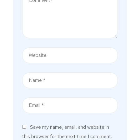
Save my name, email, and website in
this browser for the next time I comment.