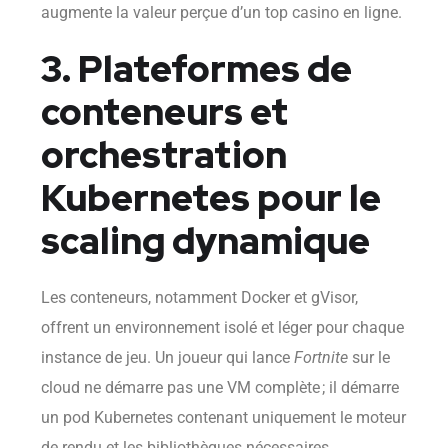
augmente la valeur perçue d’un top casino en ligne.
3. Plateformes de
conteneurs et
orchestration
Kubernetes pour le
scaling dynamique
Les conteneurs, notamment Docker et gVisor,
offrent un environnement isolé et léger pour chaque
instance de jeu. Un joueur qui lance
Fortnite
sur le
cloud ne démarre pas une VM complète ; il démarre
un pod Kubernetes contenant uniquement le moteur
de rendu et les bibliothèques nécessaires.