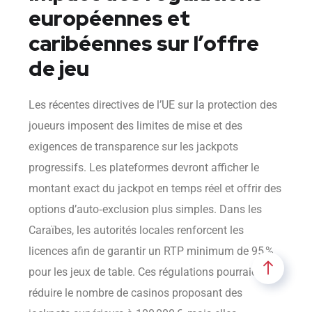
européennes et
caribéennes sur l’offre
de jeu
Les récentes directives de l’UE sur la protection des
joueurs imposent des limites de mise et des
exigences de transparence sur les jackpots
progressifs. Les plateformes devront afficher le
montant exact du jackpot en temps réel et offrir des
options d’auto‑exclusion plus simples. Dans les
Caraïbes, les autorités locales renforcent les
licences afin de garantir un RTP minimum de 95 %
pour les jeux de table. Ces régulations pourraient
réduire le nombre de casinos proposant des