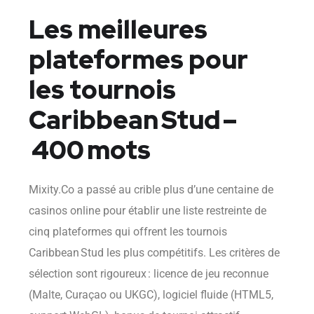
Les meilleures
plateformes pour
les tournois
Caribbean Stud –
400 mots
Mixity.Co a passé au crible plus d’une centaine de
casinos online pour établir une liste restreinte de
cinq plateformes qui offrent les tournois
Caribbean Stud les plus compétitifs. Les critères de
sélection sont rigoureux : licence de jeu reconnue
(Malte, Curaçao ou UKGC), logiciel fluide (HTML5,