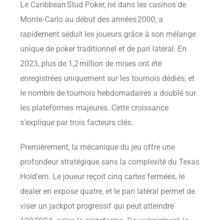
Le Caribbean Stud Poker, né dans les casinos de
Monte‑Carlo au début des années 2000, a
rapidement séduit les joueurs grâce à son mélange
unique de poker traditionnel et de pari latéral. En
2023, plus de 1,2 million de mises ont été
enregistrées uniquement sur les tournois dédiés, et
le nombre de tournois hebdomadaires a doublé sur
les plateformes majeures. Cette croissance
s’explique par trois facteurs clés.
Premièrement, la mécanique du jeu offre une
profondeur stratégique sans la complexité du Texas
Hold’em. Le joueur reçoit cinq cartes fermées, le
dealer en expose quatre, et le pari latéral permet de
viser un jackpot progressif qui peut atteindre