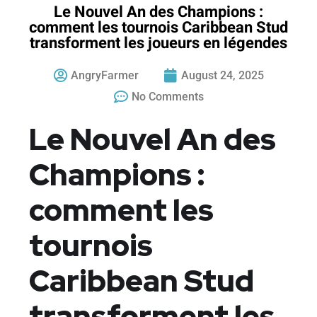
Le Nouvel An des Champions :
comment les tournois Caribbean Stud
transforment les joueurs en légendes
AngryFarmer
August 24, 2025
No Comments
Le Nouvel An des
Champions :
comment les
tournois
Caribbean Stud
transforment les