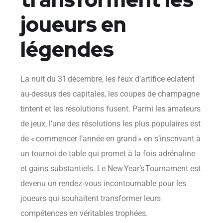
joueurs en
légendes
La nuit du 31 décembre, les feux d’artifice éclatent
au-dessus des capitales, les coupes de champagne
tintent et les résolutions fusent. Parmi les amateurs
de jeux, l’une des résolutions les plus populaires est
de « commencer l’année en grand » en s’inscrivant à
un tournoi de table qui promet à la fois adrénaline
et gains substantiels. Le New Year’s Tournament est
devenu un rendez‑vous incontournable pour les
joueurs qui souhaitent transformer leurs
compétences en véritables trophées.