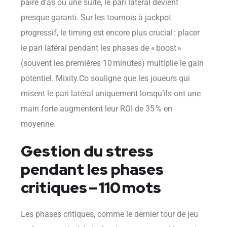
paire d’as ou une suite, le pari latéral devient
presque garanti. Sur les tournois à jackpot
progressif, le timing est encore plus crucial : placer
le pari latéral pendant les phases de « boost »
(souvent les premières 10 minutes) multiplie le gain
potentiel. Mixity.Co souligne que les joueurs qui
misent le pari latéral uniquement lorsqu’ils ont une
main forte augmentent leur ROI de 35 % en
moyenne.
Gestion du stress
pendant les phases
critiques – 110 mots
Les phases critiques, comme le dernier tour de jeu