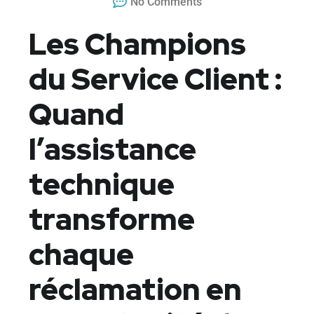
No Comments
Les Champions
du Service Client :
Quand
l’assistance
technique
transforme
chaque
réclamation en