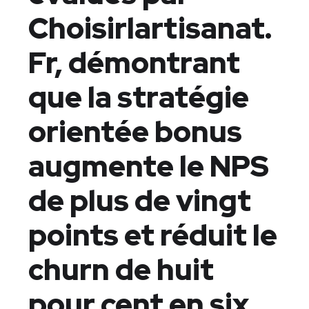
Choisirlartisanat.
Fr, démontrant
que la stratégie
orientée bonus
augmente le NPS
de plus de vingt
points et réduit le
churn de huit
pour cent en six