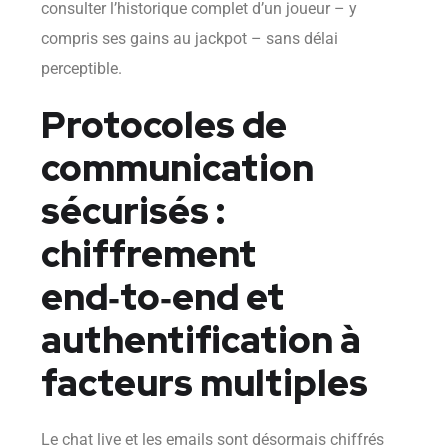
consulter l’historique complet d’un joueur – y
compris ses gains au jackpot – sans délai
perceptible.
Protocoles de
communication
sécurisés :
chiffrement
end‑to‑end et
authentification à
facteurs multiples
Le chat live et les emails sont désormais chiffrés