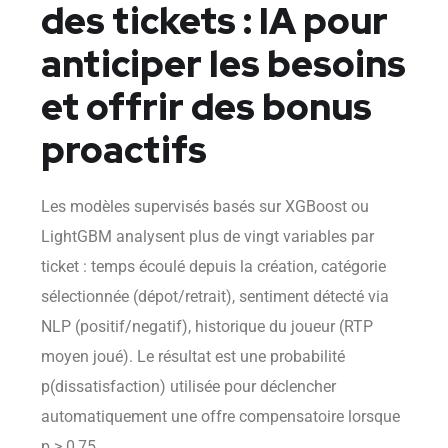
des tickets : IA pour
anticiper les besoins
et offrir des bonus
proactifs
Les modèles supervisés basés sur XGBoost ou
LightGBM analysent plus de vingt variables par
ticket : temps écoulé depuis la création, catégorie
sélectionnée (dépot/retrait), sentiment détecté via
NLP (positif/negatif), historique du joueur (RTP
moyen joué). Le résultat est une probabilité
p(dissatisfaction) utilisée pour déclencher
automatiquement une offre compensatoire lorsque
p > 0,75.