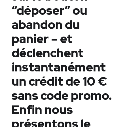
“déposer” ou
abandon du
panier – et
déclenchent
instantanément
un crédit de 10 €
sans code promo.
Enfin nous
présentons le