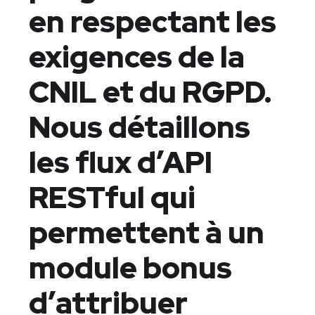
en respectant les
exigences de la
CNIL et du RGPD.
Nous détaillons
les flux d’API
RESTful qui
permettent à un
module bonus
d’attribuer