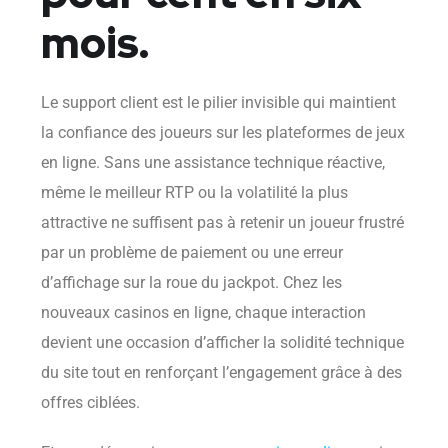
mois.
Le support client est le pilier invisible qui maintient
la confiance des joueurs sur les plateformes de jeux
en ligne. Sans une assistance technique réactive,
même le meilleur RTP ou la volatilité la plus
attractive ne suffisent pas à retenir un joueur frustré
par un problème de paiement ou une erreur
d’affichage sur la roue du jackpot. Chez les
nouveaux casinos en ligne, chaque interaction
devient une occasion d’afficher la solidité technique
du site tout en renforçant l’engagement grâce à des
offres ciblées.