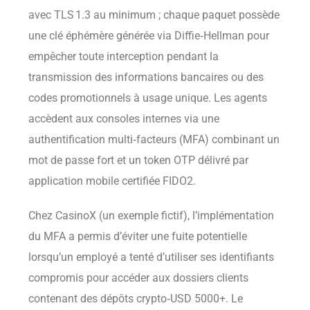
avec TLS 1.3 au minimum ; chaque paquet possède
une clé éphémère générée via Diffie‑Hellman pour
empêcher toute interception pendant la
transmission des informations bancaires ou des
codes promotionnels à usage unique. Les agents
accèdent aux consoles internes via une
authentification multi‑facteurs (MFA) combinant un
mot de passe fort et un token OTP délivré par
application mobile certifiée FIDO2.
Chez CasinoX (un exemple fictif), l’implémentation
du MFA a permis d’éviter une fuite potentielle
lorsqu’un employé a tenté d’utiliser ses identifiants
compromis pour accéder aux dossiers clients
contenant des dépôts crypto‑USD 5000+. Le