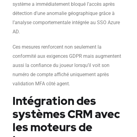
système a immédiatement bloqué l’accès après
détection d’une anomalie géographique grâce à
l’analyse comportementale intégrée au SSO Azure
AD.
Ces mesures renforcent non seulement la
conformité aux exigences GDPR mais augmentent
aussi la confiance du joueur lorsqu’il voit son
numéro de compte affiché uniquement après
validation MFA côté agent.
Intégration des
systèmes CRM avec
les moteurs de