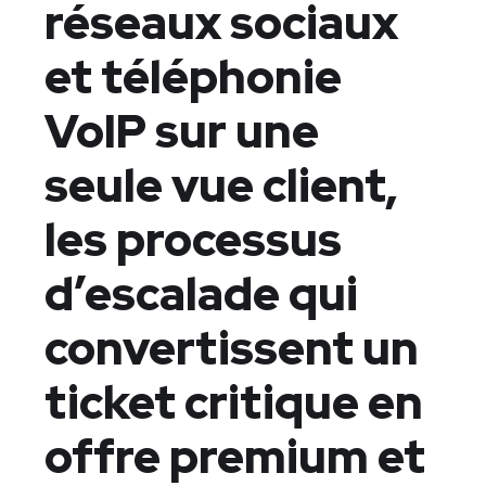
réseaux sociaux
et téléphonie
VoIP sur une
seule vue client,
les processus
d’escalade qui
convertissent un
ticket critique en
offre premium et