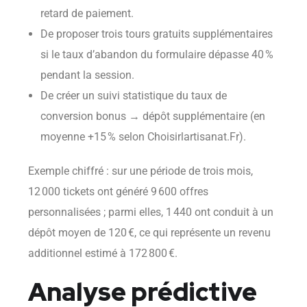
retard de paiement.
De proposer trois tours gratuits supplémentaires
si le taux d’abandon du formulaire dépasse 40 %
pendant la session.
De créer un suivi statistique du taux de
conversion bonus → dépôt supplémentaire (en
moyenne +15 % selon Choisirlartisanat.Fr).
Exemple chiffré : sur une période de trois mois,
12 000 tickets ont généré 9 600 offres
personnalisées ; parmi elles, 1 440 ont conduit à un
dépôt moyen de 120 €, ce qui représente un revenu
additionnel estimé à 172 800 €.
Analyse prédictive