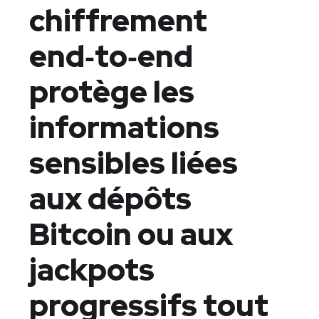
chiffrement
end‑to‑end
protège les
informations
sensibles liées
aux dépôts
Bitcoin ou aux
jackpots
progressifs tout