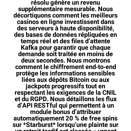
résolu génère un revenu
supplémentaire mesurable. Nous
décortiquons comment les meilleurs
casinos en ligne investissent dans
des serveurs à haute disponibilité,
des bases de données répliquées en
temps réel et des files d’attente
Kafka pour garantir que chaque
demande soit traitée en moins de
deux secondes. Nous montrons
comment le chiffrement end‑to‑end
protège les informations sensibles
liées aux dépôts Bitcoin ou aux
jackpots progressifs tout en
respectant les exigences de la CNIL
et du RGPD. Nous détaillons les flux
d’API RESTful qui permettent à un
module bonus d’attribuer
automatiquement 20 % de free spins
sur *Starburst* lorsqu’une plainte sur