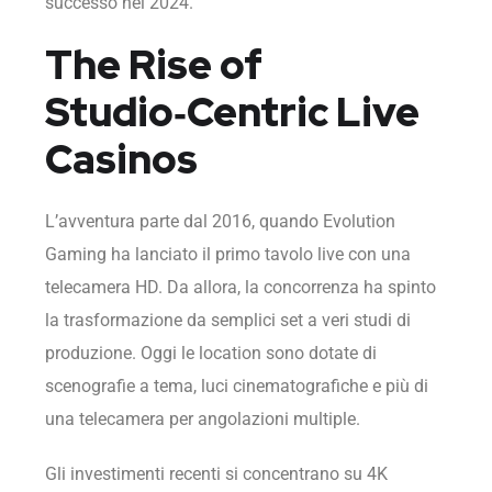
successo nel 2024.
The Rise of
Studio‑Centric Live
Casinos
L’avventura parte dal 2016, quando Evolution
Gaming ha lanciato il primo tavolo live con una
telecamera HD. Da allora, la concorrenza ha spinto
la trasformazione da semplici set a veri studi di
produzione. Oggi le location sono dotate di
scenografie a tema, luci cinematografiche e più di
una telecamera per angolazioni multiple.
Gli investimenti recenti si concentrano su 4K