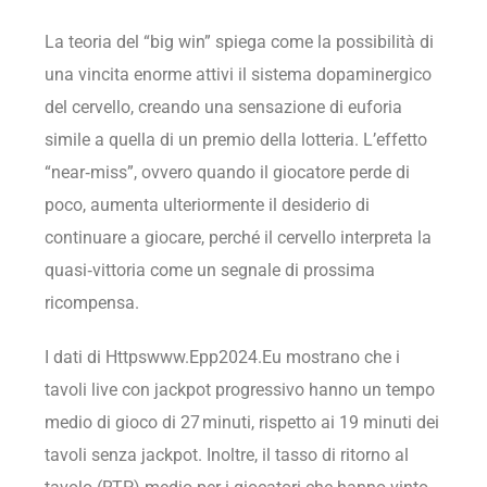
La teoria del “big win” spiega come la possibilità di
una vincita enorme attivi il sistema dopaminergico
del cervello, creando una sensazione di euforia
simile a quella di un premio della lotteria. L’effetto
“near‑miss”, ovvero quando il giocatore perde di
poco, aumenta ulteriormente il desiderio di
continuare a giocare, perché il cervello interpreta la
quasi‑vittoria come un segnale di prossima
ricompensa.
I dati di Httpswww.Epp2024.Eu mostrano che i
tavoli live con jackpot progressivo hanno un tempo
medio di gioco di 27 minuti, rispetto ai 19 minuti dei
tavoli senza jackpot. Inoltre, il tasso di ritorno al