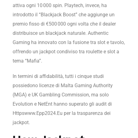
attiva ogni 10 000 spin. Playtech, invece, ha
introdotto il “Blackjack Boost” che aggiunge un
premio fisso di €500 000 ogni volta che il dealer
distribuisce un blackjack naturale. Authentic
Gaming ha innovato con la fusione tra slot e tavolo,
offrendo un jackpot condiviso tra roulette e slot a
tema “Mafia”.
In termini di affidabilità, tutti i cinque studi
possiedono licenze di Malta Gaming Authority
(MGA) e UK Gambling Commission, ma solo
Evolution e NetEnt hanno superato gli audit di
Httpswww.Epp2024.Eu per la trasparenza dei
jackpot.