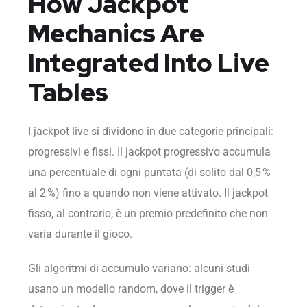
How Jackpot
Mechanics Are
Integrated Into Live
Tables
I jackpot live si dividono in due categorie principali:
progressivi e fissi. Il jackpot progressivo accumula
una percentuale di ogni puntata (di solito dal 0,5 %
al 2 %) fino a quando non viene attivato. Il jackpot
fisso, al contrario, è un premio predefinito che non
varia durante il gioco.
Gli algoritmi di accumulo variano: alcuni studi
usano un modello random, dove il trigger è