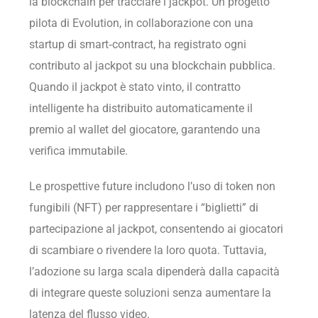
la blockchain per tracciare i jackpot. Un progetto
pilota di Evolution, in collaborazione con una
startup di smart‑contract, ha registrato ogni
contributo al jackpot su una blockchain pubblica.
Quando il jackpot è stato vinto, il contratto
intelligente ha distribuito automaticamente il
premio al wallet del giocatore, garantendo una
verifica immutabile.
Le prospettive future includono l’uso di token non
fungibili (NFT) per rappresentare i “biglietti” di
partecipazione al jackpot, consentendo ai giocatori
di scambiare o rivendere la loro quota. Tuttavia,
l’adozione su larga scala dipenderà dalla capacità
di integrare queste soluzioni senza aumentare la
latenza del flusso video.