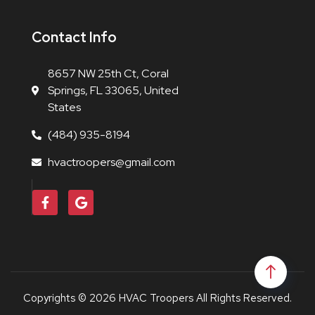
Contact Info
8657 NW 25th Ct, Coral
Springs, FL 33065, United
States
(484) 935-8194
hvactroopers@gmail.com
Copyrights © 2026 HVAC Troopers All Rights Reserved.