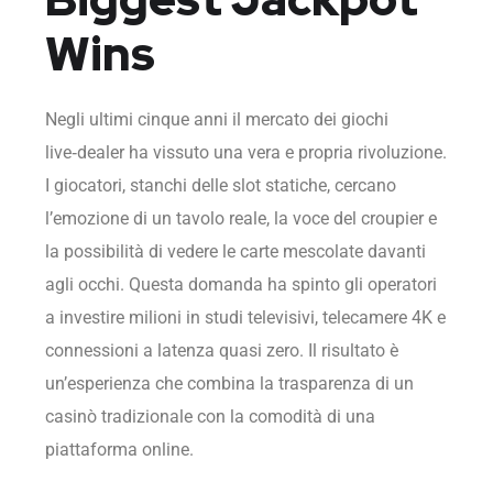
Wins
Negli ultimi cinque anni il mercato dei giochi
live‑dealer ha vissuto una vera e propria rivoluzione.
I giocatori, stanchi delle slot statiche, cercano
l’emozione di un tavolo reale, la voce del croupier e
la possibilità di vedere le carte mescolate davanti
agli occhi. Questa domanda ha spinto gli operatori
a investire milioni in studi televisivi, telecamere 4K e
connessioni a latenza quasi zero. Il risultato è
un’esperienza che combina la trasparenza di un
casinò tradizionale con la comodità di una
piattaforma online.