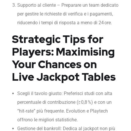
Supporto al cliente – Preparare un team dedicato
per gestire le richieste di verifica e i pagamenti,
riducendo i tempi di risposta a meno di 24 ore.
Strategic Tips for
Players: Maximising
Your Chances on
Live Jackpot Tables
Scegli il tavolo giusto: Preferisci studi con alta
percentuale di contribuzione (≥ 0,8 %) e con un
“hit‑rate” più frequente. Evolution e Playtech
offrono le migliori statistiche.
Gestione del bankroll: Dedica al jackpot non più