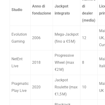
Anno di
Jackpot
di
Lic
Studio
fondazione
integrato
dealer
pri
(media)
Mal
Evolution
Mega‑Jackpot
2006
12
UK,
Gaming
(fino a €5 M)
Cu
Progressive
NetEnt
Mal
2018
Wheel (max
8
Live
Ital
€2 M)
Jackpot
Pragmatic
Mal
2020
Roulette (max
10
Play Live
UK
€1,5 M)
Blackjack