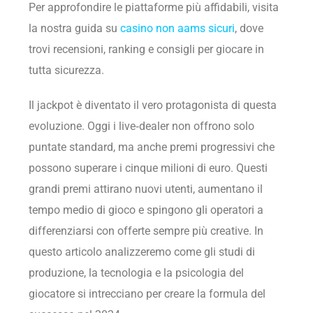
Per approfondire le piattaforme più affidabili, visita
la nostra guida su
casino non aams sicuri
, dove
trovi recensioni, ranking e consigli per giocare in
tutta sicurezza.
Il jackpot è diventato il vero protagonista di questa
evoluzione. Oggi i live‑dealer non offrono solo
puntate standard, ma anche premi progressivi che
possono superare i cinque milioni di euro. Questi
grandi premi attirano nuovi utenti, aumentano il
tempo medio di gioco e spingono gli operatori a
differenziarsi con offerte sempre più creative. In
questo articolo analizzeremo come gli studi di
produzione, la tecnologia e la psicologia del
giocatore si intrecciano per creare la formula del