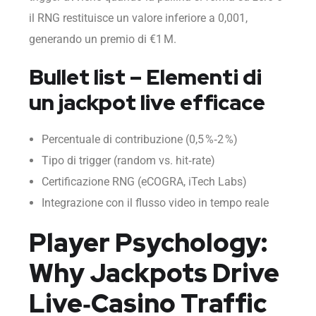
il RNG restituisce un valore inferiore a 0,001,
generando un premio di €1 M.
Bullet list – Elementi di
un jackpot live efficace
Percentuale di contribuzione (0,5 %‑2 %)
Tipo di trigger (random vs. hit‑rate)
Certificazione RNG (eCOGRA, iTech Labs)
Integrazione con il flusso video in tempo reale
Player Psychology:
Why Jackpots Drive
Live‑Casino Traffic