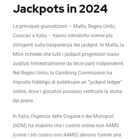
Jackpots in 2024
Le principali giurisdizioni – Malta, Regno Unito,
Curacao e Italia – hanno introdotto norme più
stringenti sulla trasparenza dei jackpot. In Malta, la
MGA richiede che tutti i jackpot progressivi siano
auditati trimestralmente da terze parti indipendenti.
Nel Regno Unito, la Gambling Commission ha
imposto l’obbligo di pubblicare un “jackpot ledger”
online, dove i giocatori possono verificare la storia
dei premi.
In Italia, l’Agenzia delle Dogane e dei Monopoli
(ADM) ha stabilito che i casinò online non AAMS
(come i siti casino non AAMS) devono fornire una