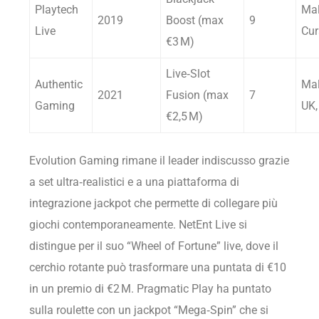
Playtech
Mal
2019
Boost (max
9
Live
Cu
€3 M)
Live‑Slot
Authentic
Mal
2021
Fusion (max
7
Gaming
UK, 
€2,5 M)
Evolution Gaming rimane il leader indiscusso grazie
a set ultra‑realistici e a una piattaforma di
integrazione jackpot che permette di collegare più
giochi contemporaneamente. NetEnt Live si
distingue per il suo “Wheel of Fortune” live, dove il
cerchio rotante può trasformare una puntata di €10
in un premio di €2 M. Pragmatic Play ha puntato
sulla roulette con un jackpot “Mega‑Spin” che si