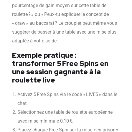
pourcentage de gain moyen sur cette table de
roulette ? » ou « Peux‑tu expliquer le concept de
« draw » au baccarat ? Le croupier peut même vous
suggérer de passer à une table avec une mise plus
adaptée à votre solde.
Exemple pratique :
transformer 5 Free Spins en
une session gagnante à la
roulette live
Activez 5 Free Spins via le code « LIVE5 » dans le
chat.
Sélectionnez une table de roulette européenne
avec mise minimale 0,10 €.
Placez chaque Free Spin sur la mise « en prison »