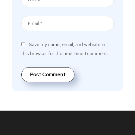
Save my name, email, and website in
this browser for the next time I comment.