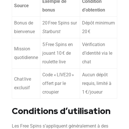
Exemple de
Condition
Source
bonus
d’obtention
Bonus de
20 Free Spins sur
Dépôt minimum
bienvenue
Starburst
20 €
5 Free Spins en
Vérification
Mission
jouant 10 € de
d’identité via le
quotidienne
roulette live
chat
Code « LIVE20 »
Aucun dépôt
Chat live
offert par le
requis, limité à
exclusif
croupier
1 €/joueur
Conditions d’utilisation
Les Free Spins s’appliquent généralement à des