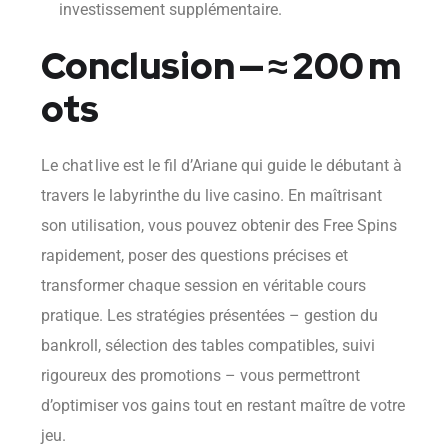
investissement supplémentaire.
Conclusion — ≈ 200 m
ots
Le chat live est le fil d’Ariane qui guide le débutant à
travers le labyrinthe du live casino. En maîtrisant
son utilisation, vous pouvez obtenir des Free Spins
rapidement, poser des questions précises et
transformer chaque session en véritable cours
pratique. Les stratégies présentées – gestion du
bankroll, sélection des tables compatibles, suivi
rigoureux des promotions – vous permettront
d’optimiser vos gains tout en restant maître de votre
jeu.