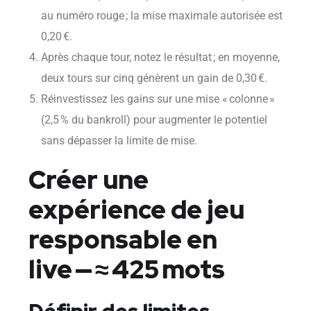
au numéro rouge ; la mise maximale autorisée est
0,20 €.
Après chaque tour, notez le résultat ; en moyenne,
deux tours sur cinq génèrent un gain de 0,30 €.
Réinvestissez les gains sur une mise « colonne »
(2,5 % du bankroll) pour augmenter le potentiel
sans dépasser la limite de mise.
Créer une
expérience de jeu
responsable en
live — ≈ 425 mots