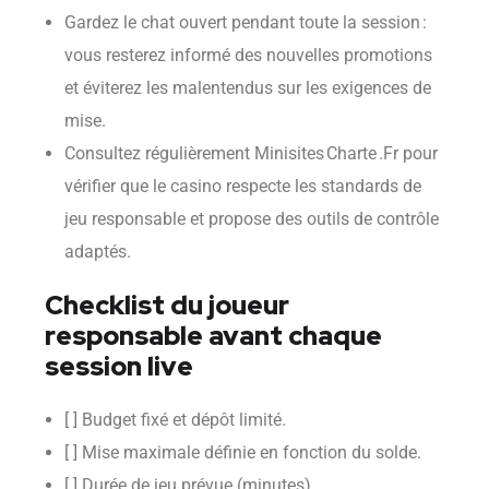
Gardez le chat ouvert pendant toute la session :
vous resterez informé des nouvelles promotions
et éviterez les malentendus sur les exigences de
mise.
Consultez régulièrement Minisites Charte .Fr pour
vérifier que le casino respecte les standards de
jeu responsable et propose des outils de contrôle
adaptés.
Checklist du joueur
responsable avant chaque
session live
[ ] Budget fixé et dépôt limité.
[ ] Mise maximale définie en fonction du solde.
[ ] Durée de jeu prévue (minutes).