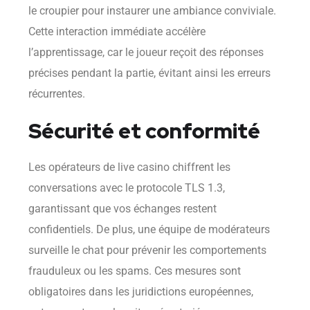
le croupier pour instaurer une ambiance conviviale.
Cette interaction immédiate accélère
l’apprentissage, car le joueur reçoit des réponses
précises pendant la partie, évitant ainsi les erreurs
récurrentes.
Sécurité et conformité
Les opérateurs de live casino chiffrent les
conversations avec le protocole TLS 1.3,
garantissant que vos échanges restent
confidentiels. De plus, une équipe de modérateurs
surveille le chat pour prévenir les comportements
frauduleux ou les spams. Ces mesures sont
obligatoires dans les juridictions européennes,