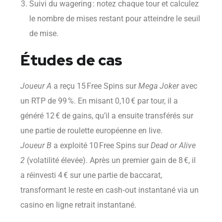
Suivi du wagering : notez chaque tour et calculez
le nombre de mises restant pour atteindre le seuil
de mise.
Études de cas
Joueur A
a reçu 15 Free Spins sur
Mega Joker
avec
un RTP de 99 %. En misant 0,10 € par tour, il a
généré 12 € de gains, qu’il a ensuite transférés sur
une partie de roulette européenne en live.
Joueur B
a exploité 10 Free Spins sur
Dead or Alive
2
(volatilité élevée). Après un premier gain de 8 €, il
a réinvesti 4 € sur une partie de baccarat,
transformant le reste en cash‑out instantané via un
casino en ligne retrait instantané.