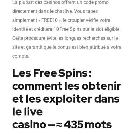
La plupart des casinos offrent un code promo
directement dans le chat live. Vous tapez
simplement « FREE10 », le croupier vérifie votre
identité et créditera 10 Free Spins sur le slot éligible.
Cette procédure évite les longues recherches sur le
site et garantit que le bonus est bien attribué à votre
compte.
Les Free Spins :
comment les obtenir
et les exploiter dans
le live
casino — ≈ 435 mots