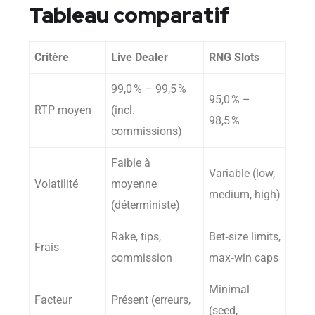
Tableau comparatif
Critère
Live Dealer
RNG Slots
99,0 % – 99,5 %
95,0 % –
RTP moyen
(incl.
98,5 %
commissions)
Faible à
Variable (low,
Volatilité
moyenne
medium, high)
(déterministe)
Rake, tips,
Bet‑size limits,
Frais
commission
max‑win caps
Minimal
Facteur
Présent (erreurs,
(seed,