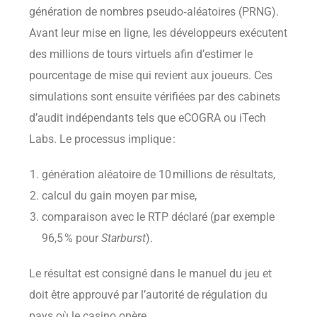
génération de nombres pseudo‑aléatoires (PRNG).
Avant leur mise en ligne, les développeurs exécutent
des millions de tours virtuels afin d’estimer le
pourcentage de mise qui revient aux joueurs. Ces
simulations sont ensuite vérifiées par des cabinets
d’audit indépendants tels que eCOGRA ou iTech
Labs. Le processus implique :
génération aléatoire de 10 millions de résultats,
calcul du gain moyen par mise,
comparaison avec le RTP déclaré (par exemple
96,5 % pour
Starburst
).
Le résultat est consigné dans le manuel du jeu et
doit être approuvé par l’autorité de régulation du
pays où le casino opère.