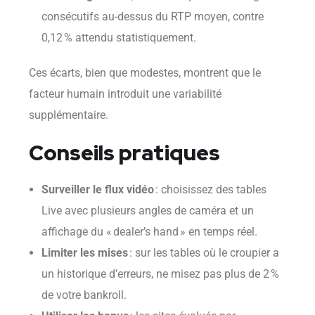
consécutifs au-dessus du RTP moyen, contre
0,12 % attendu statistiquement.
Ces écarts, bien que modestes, montrent que le
facteur humain introduit une variabilité
supplémentaire.
Conseils pratiques
Surveiller le flux vidéo
: choisissez des tables
Live avec plusieurs angles de caméra et un
affichage du « dealer’s hand » en temps réel.
Limiter les mises
: sur les tables où le croupier a
un historique d’erreurs, ne misez pas plus de 2 %
de votre bankroll.