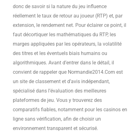
donc de savoir si la nature du jeu influence
réellement le taux de retour au joueur (RTP) et, par
extension, le rendement net. Pour éclairer ce point, il
faut décortiquer les mathématiques du RTP, les
marges appliquées par les opérateurs, la volatilité
des titres et les éventuels biais humains ou
algorithmiques. Avant d’entrer dans le détail, il
convient de rappeler que Normandie2014.Com est
un site de classement et d’avis indépendant,
spécialisé dans l’évaluation des meilleures
plateformes de jeu. Vous y trouverez des
comparatifs fiables, notamment pour les casinos en
ligne sans vérification, afin de choisir un
environnement transparent et sécurisé.