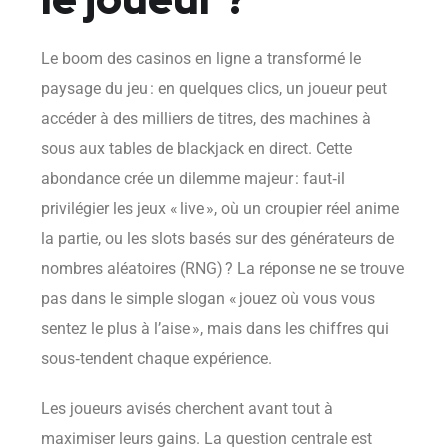
Le boom des casinos en ligne a transformé le
paysage du jeu : en quelques clics, un joueur peut
accéder à des milliers de titres, des machines à
sous aux tables de blackjack en direct. Cette
abondance crée un dilemme majeur : faut‑il
privilégier les jeux « live », où un croupier réel anime
la partie, ou les slots basés sur des générateurs de
nombres aléatoires (RNG) ? La réponse ne se trouve
pas dans le simple slogan « jouez où vous vous
sentez le plus à l’aise », mais dans les chiffres qui
sous‑tendent chaque expérience.
Les joueurs avisés cherchent avant tout à
maximiser leurs gains. La question centrale est