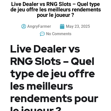
Live Dealer vs RNG Slots – Quel type
de jeu offre les meilleurs rendements
pour le joueur ?
AngryFarmer
May 23, 2025
No Comments
Live Dealer vs
RNG Slots – Quel
type de jeu offre
les meilleurs
rendements pour
le joueur ?