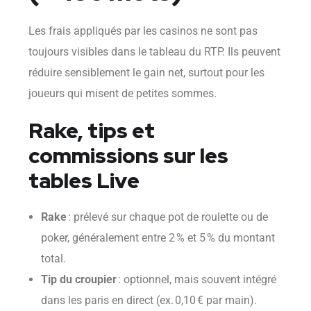
Les frais appliqués par les casinos ne sont pas
toujours visibles dans le tableau du RTP. Ils peuvent
réduire sensiblement le gain net, surtout pour les
joueurs qui misent de petites sommes.
Rake, tips et
commissions sur les
tables Live
Rake
: prélevé sur chaque pot de roulette ou de
poker, généralement entre 2 % et 5 % du montant
total.
Tip du croupier
: optionnel, mais souvent intégré
dans les paris en direct (ex. 0,10 € par main).