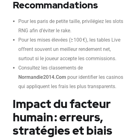
Recommandations
Pour les paris de petite taille, privilégiez les slots
RNG afin d’éviter le rake.
Pour les mises élevées (≥ 100 €), les tables Live
offrent souvent un meilleur rendement net,
surtout si le joueur accepte les commissions.
Consultez les classements de
Normandie2014.Com
pour identifier les casinos
qui appliquent les frais les plus transparents.
Impact du facteur
humain : erreurs,
stratégies et biais