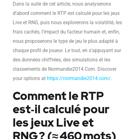
Dans la suite de cet article, nous analyserons
d’abord comment le RTP est calculé pour les jeux
Live et RNG, puis nous explorerons la volatilité, les
frais cachés, l’impact du facteur humain et, enfin,
nous proposerons le type de jeu le plus adapté à
chaque profil de joueur. Le tout, en s’appuyant sur
des données chiffrées, des simulations et les
classements de Normandie2014.Com. Discover
your options at
https://normandie2014.com/
.
Comment le RTP
est‑il calculé pour
les jeux Live et
RNG ? (≈ 460 mots)