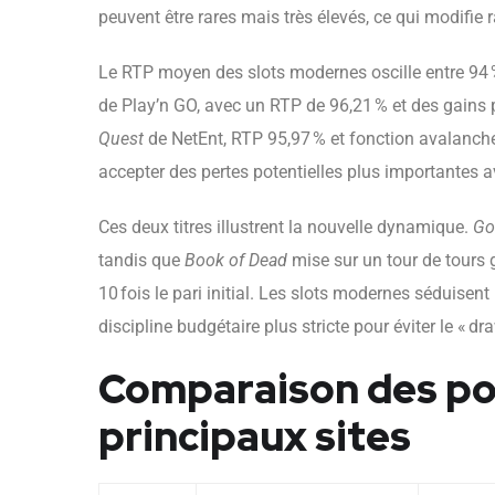
peuvent être rares mais très élevés, ce qui modifie 
Le RTP moyen des slots modernes oscille entre 94 % e
de Play’n GO, avec un RTP de 96,21 % et des gains 
Quest
de NetEnt, RTP 95,97 % et fonction avalanche 
accepter des pertes potentielles plus importantes av
Ces deux titres illustrent la nouvelle dynamique.
Go
tandis que
Book of Dead
mise sur un tour de tours g
10 fois le pari initial. Les slots modernes séduisent
discipline budgétaire plus stricte pour éviter le « d
Comparaison des por
principaux sites