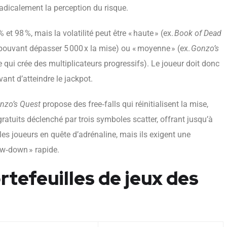
radicalement la perception du risque.
t 98 %, mais la volatilité peut être « haute » (ex.
Book of Dead
pouvant dépasser 5 000 x la mise) ou « moyenne » (ex.
Gonzo’s
qui crée des multiplicateurs progressifs). Le joueur doit donc
ant d’atteindre le jackpot.
nzo’s Quest
propose des free‑falls qui réinitialisent la mise,
ratuits déclenché par trois symboles scatter, offrant jusqu’à
 les joueurs en quête d’adrénaline, mais ils exigent une
raw‑down » rapide.
tefeuilles de jeux des