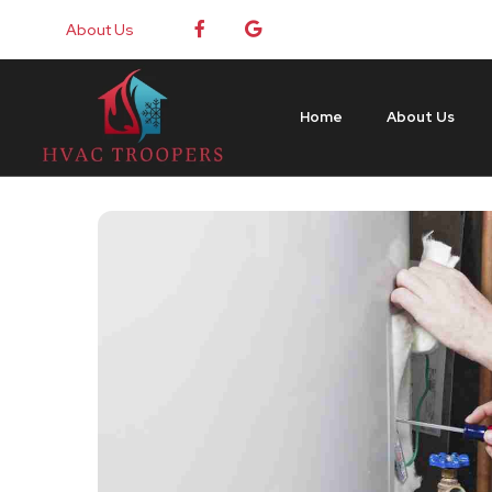
About Us
Home
About Us