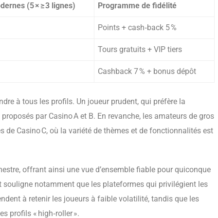
dernes (5 × ≥ 3 lignes)
Programme de fidélité
Points + cash‑back 5 %
Tours gratuits + VIP tiers
Cashback 7 % + bonus dépôt
dre à tous les profils. Un joueur prudent, qui préfère la
ues proposés par Casino A et B. En revanche, les amateurs de gros
s de Casino C, où la variété de thèmes et de fonctionnalités est
estre, offrant ainsi une vue d’ensemble fiable pour quiconque
t souligne notamment que les plateformes qui privilégient les
t à retenir les joueurs à faible volatilité, tandis que les
s profils « high‑roller ».