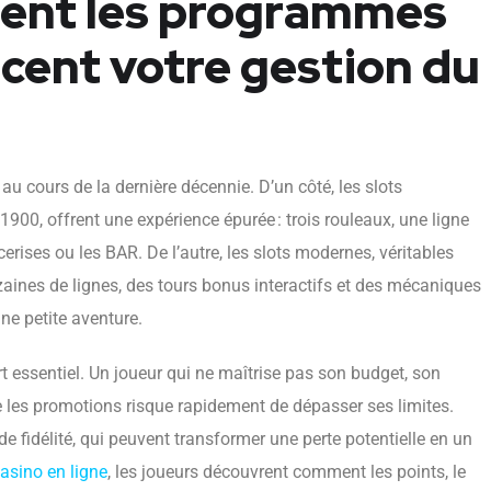
ent les programmes
ncent votre gestion du
u cours de la dernière décennie. D’un côté, les slots
1900, offrent une expérience épurée : trois rouleaux, une ligne
ises ou les BAR. De l’autre, les slots modernes, véritables
zaines de lignes, des tours bonus interactifs et des mécaniques
ne petite aventure.
rt essentiel. Un joueur qui ne maîtrise pas son budget, son
lise les promotions risque rapidement de dépasser ses limites.
e fidélité, qui peuvent transformer une perte potentielle en un
asino en ligne
, les joueurs découvrent comment les points, le