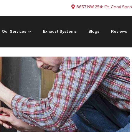
8657 NW 25th Ct, Coral Spri
Our Services
Exhaust Systems
Blogs
Reviews