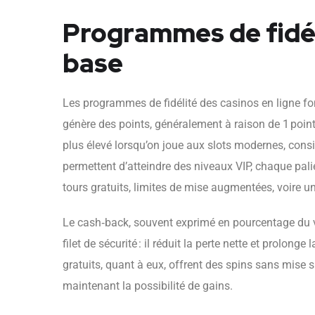
Programmes de fidél
base
Les programmes de fidélité des casinos en ligne
génère des points, généralement à raison de 1 point 
plus élevé lorsqu’on joue aux slots modernes, con
permettent d’atteindre des niveaux VIP, chaque pali
tours gratuits, limites de mise augmentées, voire u
Le cash‑back, souvent exprimé en pourcentage du v
filet de sécurité : il réduit la perte nette et prolong
gratuits, quant à eux, offrent des spins sans mise
maintenant la possibilité de gains.