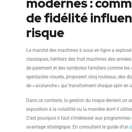
modernes : comm
de fidélité influe
risque
Le marché des machines à sous en ligne a explosé a
classiques, héritiers des fruit machines des années 
de paiement et des symboles familiers comme les cer
spectacles visuels, proposent cinq rouleaux, des di
de « avalanche » qui transforment chaque spin en u
Dans ce contexte, la gestion du risque devient un a
exposition à la volatilité ou la manière dont il uti
C’est pourquoi il faut s’intéresser aux programmes d
avantage stratégique. En consultant le guide d’un
c