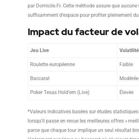
par Domicile.Fr. Cette méthode assure que aucune b
suffisamment d’espace pour profiter pleinement du
Impact du facteur de vola
Jeu Live
Volatilité
Roulette européenne
Faible
Baccarat
Modérée
Poker Texas Hold’em (Live)
Élevée
*Valeurs indicatives basées sur études statistiques
lorsqu’il passe en revue les meilleures offres « meil
parce que chaque tour implique un seul résultat bina