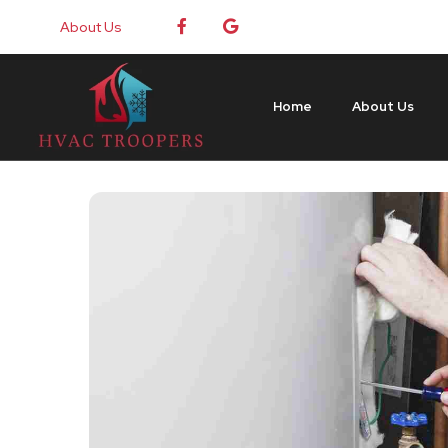
About Us
Home
About Us