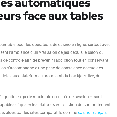
tes automatiques
eurs face aux tables
urnable pour les opérateurs de casino en ligne, surtout avec
isent l’ambiance d’un vrai salon de jeu depuis le salon du
s de contrôle afin de prévenir l’addiction tout en conservant
ution s’accompagne d’une prise de conscience accrue des
trictes aux plateformes proposant du blackjack live, du
ôt quotidien, perte maximale ou durée de session – sont
apables d’ajuster les plafonds en fonction du comportement
res évalués par les sites comparatifs comme
casino français