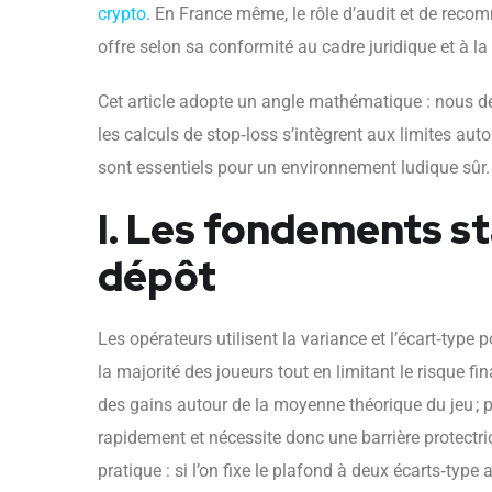
crypto
. En France même, le rôle d’audit et de reco
offre selon sa conformité au cadre juridique et à la
Cet article adopte un angle mathématique : nous dé
les calculs de stop‑loss s’intègrent aux limites au
sont essentiels pour un environnement ludique sûr.
I. Les fondements st
dépôt
Les opérateurs utilisent la variance et l’écart‑type
la majorité des joueurs tout en limitant le risque 
des gains autour de la moyenne théorique du jeu ; plu
rapidement et nécessite donc une barrière protectri
pratique : si l’on fixe le plafond à deux écarts‑typ