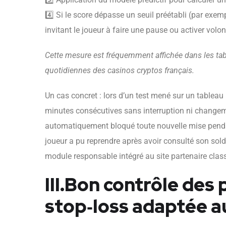
4️⃣ Si le score dépasse un seuil préétabli (par exe
invitant le joueur à faire une pause ou activer vol
Cette mesure est fréquemment affichée dans les tabl
quotidiennes des casinos cryptos français.
Un cas concret : lors d’un test mené sur un tablea
minutes consécutives sans interruption ni changemen
automatiquement bloqué toute nouvelle mise pendan
joueur a pu reprendre après avoir consulté son sol
module responsable intégré au site partenaire class
III.Bon contrôle des p
stop‑loss adaptée au