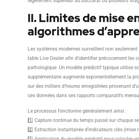
légèrement supérieur au baccarat où plusieurs tira
II. Limites de mise 
algorithmes d’appr
Les systèmes modernes surveillent non seulement 
table Live Dealer afin d’identifier précocement le
pathologique. Un modèle prédictif typique utilise 
supplémentaire augmente exponentiellement la proba
sur des milliers d’heures enregistrées provenant d’
ces données dans ses rapports comparatifs mensue
Le processus fonctionne généralement ainsi :
1️⃣ Capture continue du temps passé sur chaque ses
2️⃣ Extraction instantanée d’indicateurs clés (mis
3️⃣ Application du modèle prédictif pour calculer un 