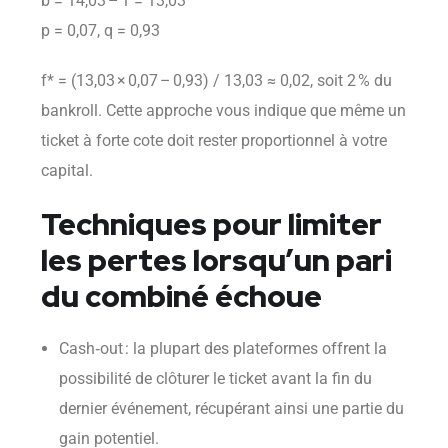
b = 14,03 – 1 = 13,03
p = 0,07, q = 0,93
f* = (13,03 × 0,07 – 0,93) / 13,03 ≈ 0,02, soit 2 % du
bankroll. Cette approche vous indique que même un
ticket à forte cote doit rester proportionnel à votre
capital.
Techniques pour limiter
les pertes lorsqu’un pari
du combiné échoue
Cash‑out : la plupart des plateformes offrent la
possibilité de clôturer le ticket avant la fin du
dernier événement, récupérant ainsi une partie du
gain potentiel.