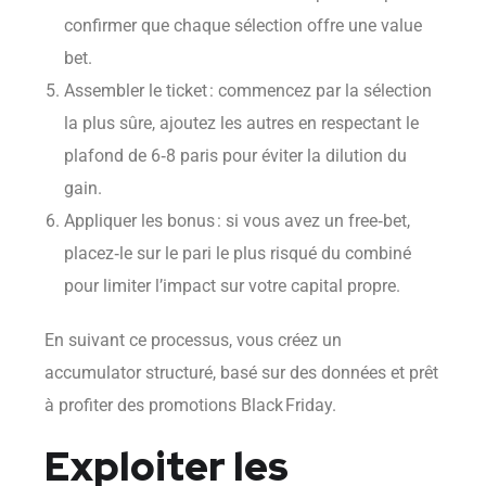
confirmer que chaque sélection offre une value
bet.
Assembler le ticket : commencez par la sélection
la plus sûre, ajoutez les autres en respectant le
plafond de 6‑8 paris pour éviter la dilution du
gain.
Appliquer les bonus : si vous avez un free‑bet,
placez‑le sur le pari le plus risqué du combiné
pour limiter l’impact sur votre capital propre.
En suivant ce processus, vous créez un
accumulator structuré, basé sur des données et prêt
à profiter des promotions Black Friday.
Exploiter les