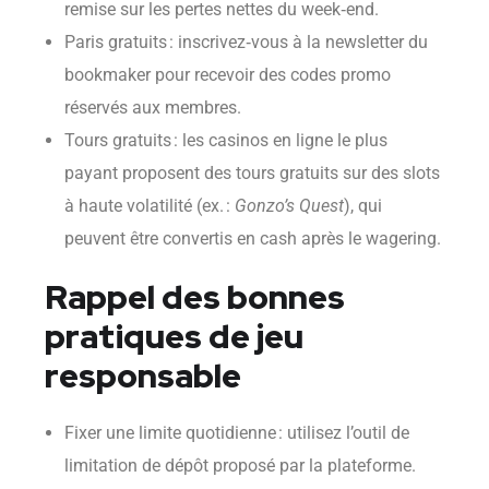
remise sur les pertes nettes du week‑end.
Paris gratuits : inscrivez‑vous à la newsletter du
bookmaker pour recevoir des codes promo
réservés aux membres.
Tours gratuits : les casinos en ligne le plus
payant proposent des tours gratuits sur des slots
à haute volatilité (ex. :
Gonzo’s Quest
), qui
peuvent être convertis en cash après le wagering.
Rappel des bonnes
pratiques de jeu
responsable
Fixer une limite quotidienne : utilisez l’outil de
limitation de dépôt proposé par la plateforme.