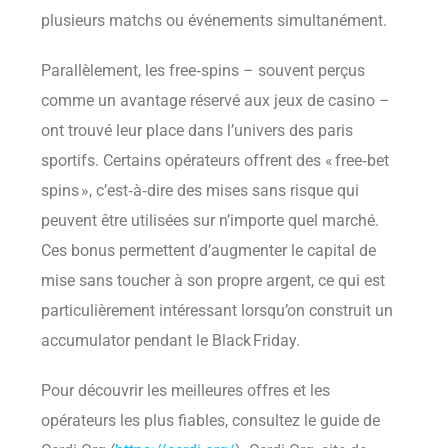
plusieurs matchs ou événements simultanément.
Parallèlement, les free‑spins – souvent perçus
comme un avantage réservé aux jeux de casino –
ont trouvé leur place dans l’univers des paris
sportifs. Certains opérateurs offrent des « free‑bet
spins », c’est‑à‑dire des mises sans risque qui
peuvent être utilisées sur n’importe quel marché.
Ces bonus permettent d’augmenter le capital de
mise sans toucher à son propre argent, ce qui est
particulièrement intéressant lorsqu’on construit un
accumulator pendant le Black Friday.
Pour découvrir les meilleures offres et les
opérateurs les plus fiables, consultez le guide de