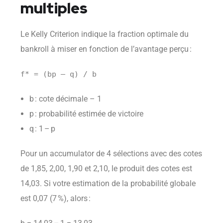
multiples
Le Kelly Criterion indique la fraction optimale du
bankroll à miser en fonction de l’avantage perçu :
f* = (bp – q) / b
b : cote décimale – 1
p : probabilité estimée de victoire
q : 1 – p
Pour un accumulator de 4 sélections avec des cotes
de 1,85, 2,00, 1,90 et 2,10, le produit des cotes est
14,03. Si votre estimation de la probabilité globale
est 0,07 (7 %), alors :