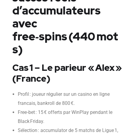
d’accumulateurs
avec
free‑spins (440 mot
s)
Cas 1 – Le parieur « Alex »
(France)
Profil : joueur régulier sur un casino en ligne
francais, bankroll de 800 €.
Free‑bet : 15 € offerts par WinPlay pendant le
Black Friday.
Sélection : accumulator de 5 matchs de Ligue 1,