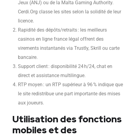
Jeux (ANJ) ou de la Malta Gaming Authority.
Cerdi.Org classe les sites selon la solidité de leur
licence.
Rapidité des dépôts/retraits : les meilleurs
casinos en ligne france légal offrent des
virements instantanés via Trustly, Skrill ou carte
bancaire.
Support client : disponibilité 24 h/24, chat en
direct et assistance multilingue.
RTP moyen : un RTP supérieur à 96 % indique que
le site redistribue une part importante des mises
aux joueurs.
Utilisation des fonctions
mobiles et des