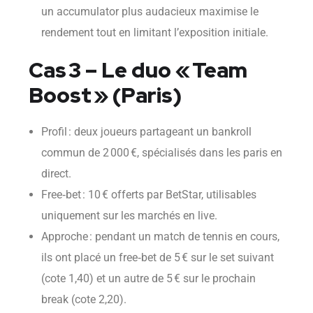
un accumulator plus audacieux maximise le
rendement tout en limitant l’exposition initiale.
Cas 3 – Le duo « Team
Boost » (Paris)
Profil : deux joueurs partageant un bankroll
commun de 2 000 €, spécialisés dans les paris en
direct.
Free‑bet : 10 € offerts par BetStar, utilisables
uniquement sur les marchés en live.
Approche : pendant un match de tennis en cours,
ils ont placé un free‑bet de 5 € sur le set suivant
(cote 1,40) et un autre de 5 € sur le prochain
break (cote 2,20).