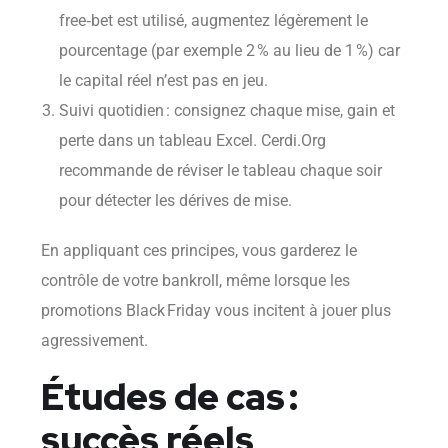
free‑bet est utilisé, augmentez légèrement le
pourcentage (par exemple 2 % au lieu de 1 %) car
le capital réel n’est pas en jeu.
Suivi quotidien : consignez chaque mise, gain et
perte dans un tableau Excel. Cerdi.Org
recommande de réviser le tableau chaque soir
pour détecter les dérives de mise.
En appliquant ces principes, vous garderez le
contrôle de votre bankroll, même lorsque les
promotions Black Friday vous incitent à jouer plus
agressivement.
Études de cas :
succès réels