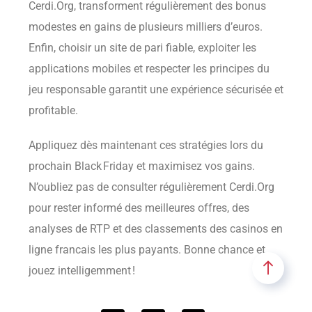
Cerdi.Org, transforment régulièrement des bonus
modestes en gains de plusieurs milliers d’euros.
Enfin, choisir un site de pari fiable, exploiter les
applications mobiles et respecter les principes du
jeu responsable garantit une expérience sécurisée et
profitable.
Appliquez dès maintenant ces stratégies lors du
prochain Black Friday et maximisez vos gains.
N’oubliez pas de consulter régulièrement Cerdi.Org
pour rester informé des meilleures offres, des
analyses de RTP et des classements des casinos en
ligne francais les plus payants. Bonne chance et
jouez intelligemment !