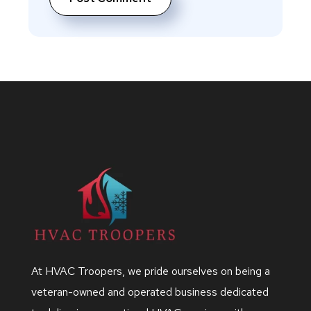
At HVAC Troopers, we pride ourselves on being a
veteran-owned and operated business dedicated