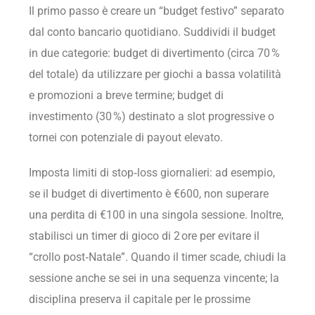
Il primo passo è creare un “budget festivo” separato
dal conto bancario quotidiano. Suddividi il budget
in due categorie: budget di divertimento (circa 70 %
del totale) da utilizzare per giochi a bassa volatilità
e promozioni a breve termine; budget di
investimento (30 %) destinato a slot progressive o
tornei con potenziale di payout elevato.
Imposta limiti di stop‑loss giornalieri: ad esempio,
se il budget di divertimento è €600, non superare
una perdita di €100 in una singola sessione. Inoltre,
stabilisci un timer di gioco di 2 ore per evitare il
“crollo post‑Natale”. Quando il timer scade, chiudi la
sessione anche se sei in una sequenza vincente; la
disciplina preserva il capitale per le prossime