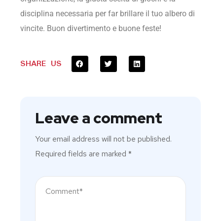
disciplina necessaria per far brillare il tuo albero di
vincite. Buon divertimento e buone feste!
SHARE US
Leave a comment
Your email address will not be published.
Required fields are marked
*