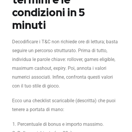
condizioni in 5
minuti
Decodificare i T&C non richiede ore di lettura; basta
seguire un percorso strutturato. Prima di tutto,
individua le parole chiave: rollover, games eligible,
maximum cashout, expiry. Poi, annota i valori
numerici associati. Infine, confronta questi valori
con il tuo stile di gioco.
Ecco una checklist scaricabile (descritta) che puoi
tenere a portata di mano:
Percentuale di bonus e importo massimo.