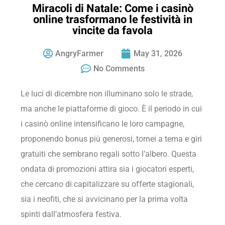
Miracoli di Natale: Come i casinò
online trasformano le festività in
vincite da favola
AngryFarmer
May 31, 2026
No Comments
Le luci di dicembre non illuminano solo le strade,
ma anche le piattaforme di gioco. È il periodo in cui
i casinò online intensificano le loro campagne,
proponendo bonus più generosi, tornei a tema e giri
gratuiti che sembrano regali sotto l’albero. Questa
ondata di promozioni attira sia i giocatori esperti,
che cercano di capitalizzare su offerte stagionali,
sia i neofiti, che si avvicinano per la prima volta
spinti dall’atmosfera festiva.