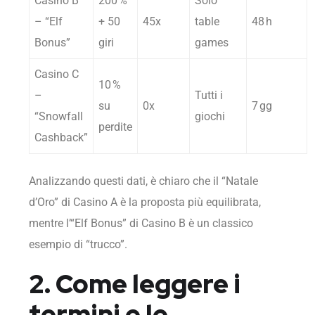
Casino B
200 %
Solo
– “Elf
+ 50
45x
table
48 h
Bonus”
giri
games
Casino C
10 %
–
Tutti i
su
0x
7 gg
“Snowfall
giochi
perdite
Cashback”
Analizzando questi dati, è chiaro che il “Natale
d’Oro” di Casino A è la proposta più equilibrata,
mentre l’“Elf Bonus” di Casino B è un classico
esempio di “trucco”.
2. Come leggere i
termini e le