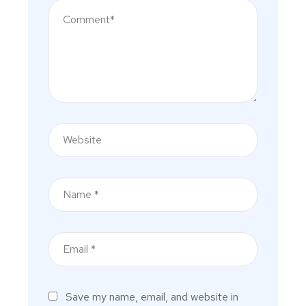
Save my name, email, and website in