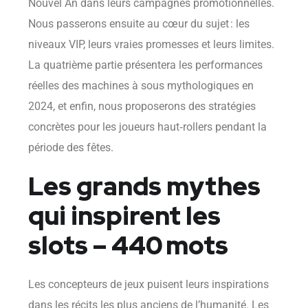
Nouvel An dans leurs campagnes promotionnelles.
Nous passerons ensuite au cœur du sujet : les
niveaux VIP, leurs vraies promesses et leurs limites.
La quatrième partie présentera les performances
réelles des machines à sous mythologiques en
2024, et enfin, nous proposerons des stratégies
concrètes pour les joueurs haut‑rollers pendant la
période des fêtes.
Les grands mythes
qui inspirent les
slots – 440 mots
Les concepteurs de jeux puisent leurs inspirations
dans les récits les plus anciens de l’humanité. Les