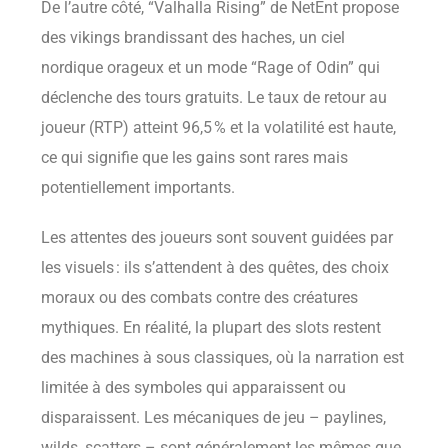
De l’autre côté, “Valhalla Rising” de NetEnt propose
des vikings brandissant des haches, un ciel
nordique orageux et un mode “Rage of Odin” qui
déclenche des tours gratuits. Le taux de retour au
joueur (RTP) atteint 96,5 % et la volatilité est haute,
ce qui signifie que les gains sont rares mais
potentiellement importants.
Les attentes des joueurs sont souvent guidées par
les visuels : ils s’attendent à des quêtes, des choix
moraux ou des combats contre des créatures
mythiques. En réalité, la plupart des slots restent
des machines à sous classiques, où la narration est
limitée à des symboles qui apparaissent ou
disparaissent. Les mécaniques de jeu – paylines,
wilds, scatters – sont généralement les mêmes que