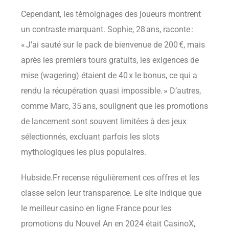
Cependant, les témoignages des joueurs montrent
un contraste marquant. Sophie, 28 ans, raconte :
« J’ai sauté sur le pack de bienvenue de 200 €, mais
après les premiers tours gratuits, les exigences de
mise (wagering) étaient de 40 x le bonus, ce qui a
rendu la récupération quasi impossible. » D’autres,
comme Marc, 35 ans, soulignent que les promotions
de lancement sont souvent limitées à des jeux
sélectionnés, excluant parfois les slots
mythologiques les plus populaires.
Hubside.Fr recense régulièrement ces offres et les
classe selon leur transparence. Le site indique que
le meilleur casino en ligne France pour les
promotions du Nouvel An en 2024 était CasinoX,