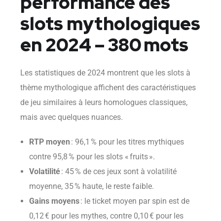
performance des
slots mythologiques
en 2024 – 380 mots
Les statistiques de 2024 montrent que les slots à
thème mythologique affichent des caractéristiques
de jeu similaires à leurs homologues classiques,
mais avec quelques nuances.
RTP moyen
: 96,1 % pour les titres mythiques
contre 95,8 % pour les slots « fruits ».
Volatilité
: 45 % de ces jeux sont à volatilité
moyenne, 35 % haute, le reste faible.
Gains moyens
: le ticket moyen par spin est de
0,12 € pour les mythes, contre 0,10 € pour les