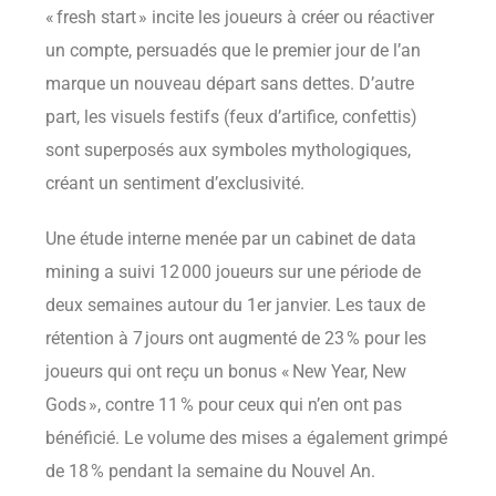
« fresh start » incite les joueurs à créer ou réactiver
un compte, persuadés que le premier jour de l’an
marque un nouveau départ sans dettes. D’autre
part, les visuels festifs (feux d’artifice, confettis)
sont superposés aux symboles mythologiques,
créant un sentiment d’exclusivité.
Une étude interne menée par un cabinet de data
mining a suivi 12 000 joueurs sur une période de
deux semaines autour du 1er janvier. Les taux de
rétention à 7 jours ont augmenté de 23 % pour les
joueurs qui ont reçu un bonus « New Year, New
Gods », contre 11 % pour ceux qui n’en ont pas
bénéficié. Le volume des mises a également grimpé
de 18 % pendant la semaine du Nouvel An.