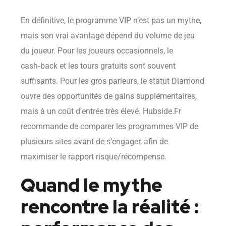
En définitive, le programme VIP n’est pas un mythe,
mais son vrai avantage dépend du volume de jeu
du joueur. Pour les joueurs occasionnels, le
cash‑back et les tours gratuits sont souvent
suffisants. Pour les gros parieurs, le statut Diamond
ouvre des opportunités de gains supplémentaires,
mais à un coût d’entrée très élevé. Hubside.Fr
recommande de comparer les programmes VIP de
plusieurs sites avant de s’engager, afin de
maximiser le rapport risque/récompense.
Quand le mythe
rencontre la réalité :