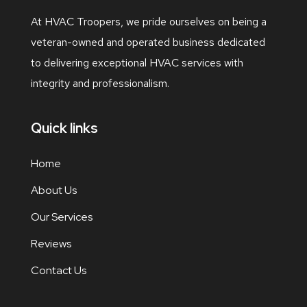
At HVAC Troopers, we pride ourselves on being a
veteran-owned and operated business dedicated
to delivering exceptional HVAC services with
integrity and professionalism.
Quick links
Home
About Us
Our Services
Reviews
Contact Us