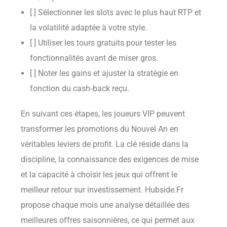
[ ] Sélectionner les slots avec le plus haut RTP et
la volatilité adaptée à votre style.
[ ] Utiliser les tours gratuits pour tester les
fonctionnalités avant de miser gros.
[ ] Noter les gains et ajuster la stratégie en
fonction du cash‑back reçu.
En suivant ces étapes, les joueurs VIP peuvent
transformer les promotions du Nouvel An en
véritables leviers de profit. La clé réside dans la
discipline, la connaissance des exigences de mise
et la capacité à choisir les jeux qui offrent le
meilleur retour sur investissement. Hubside.Fr
propose chaque mois une analyse détaillée des
meilleures offres saisonnières, ce qui permet aux