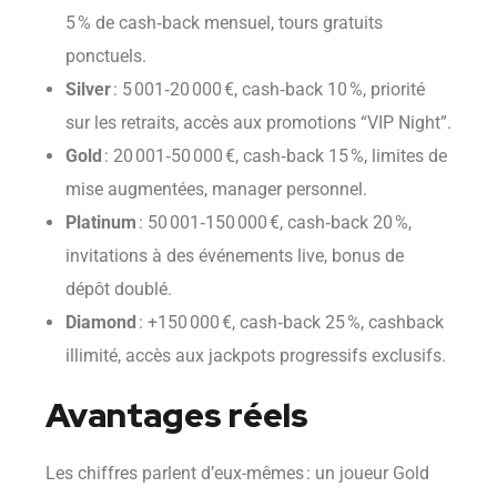
5 % de cash‑back mensuel, tours gratuits
ponctuels.
Silver
: 5 001‑20 000 €, cash‑back 10 %, priorité
sur les retraits, accès aux promotions “VIP Night”.
Gold
: 20 001‑50 000 €, cash‑back 15 %, limites de
mise augmentées, manager personnel.
Platinum
: 50 001‑150 000 €, cash‑back 20 %,
invitations à des événements live, bonus de
dépôt doublé.
Diamond
: +150 000 €, cash‑back 25 %, cashback
illimité, accès aux jackpots progressifs exclusifs.
Avantages réels
Les chiffres parlent d’eux-mêmes : un joueur Gold