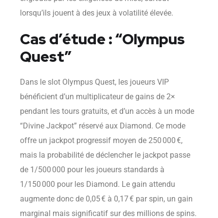
lorsqu’ils jouent à des jeux à volatilité élevée.
Cas d’étude : “Olympus
Quest”
Dans le slot Olympus Quest, les joueurs VIP
bénéficient d’un multiplicateur de gains de 2×
pendant les tours gratuits, et d’un accès à un mode
“Divine Jackpot” réservé aux Diamond. Ce mode
offre un jackpot progressif moyen de 250 000 €,
mais la probabilité de déclencher le jackpot passe
de 1/500 000 pour les joueurs standards à
1/150 000 pour les Diamond. Le gain attendu
augmente donc de 0,05 € à 0,17 € par spin, un gain
marginal mais significatif sur des millions de spins.