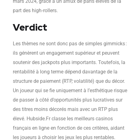
mars 2024, grâce à un afflux de paris élevés de la
part des high‑rollers.
Verdict
Les thèmes ne sont donc pas de simples gimmicks :
ils génèrent un engagement supérieur et peuvent
soutenir des jackpots plus importants. Toutefois, la
rentabilité à long terme dépend davantage de la
structure de paiement (RTP, volatilité) que du décor.
Un joueur qui se fie uniquement à l’esthétique risque
de passer à côté d’opportunités plus lucratives sur
des titres moins décorés mais avec un RTP plus
élevé. Hubside.Fr classe les meilleurs casinos
français en ligne en fonction de ces critères, aidant
les joueurs à choisir les jeux les plus rentables.