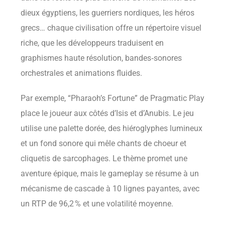
dieux égyptiens, les guerriers nordiques, les héros
grecs… chaque civilisation offre un répertoire visuel
riche, que les développeurs traduisent en
graphismes haute résolution, bandes‑sonores
orchestrales et animations fluides.
Par exemple, “Pharaoh’s Fortune” de Pragmatic Play
place le joueur aux côtés d’Isis et d’Anubis. Le jeu
utilise une palette dorée, des hiéroglyphes lumineux
et un fond sonore qui mêle chants de choeur et
cliquetis de sarcophages. Le thème promet une
aventure épique, mais le gameplay se résume à un
mécanisme de cascade à 10 lignes payantes, avec
un RTP de 96,2 % et une volatilité moyenne.