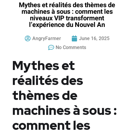
Mythes et réalités des thèmes de
machines à sous : comment les
niveaux VIP transforment
l’expérience du Nouvel An
AngryFarmer
June 16, 2025
No Comments
Mythes et
réalités des
thèmes de
machines à sous :
comment les