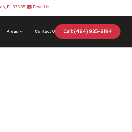
ngs, FL 33065
Email Us
Call: (484) 935-8194
Areas
Contact Us