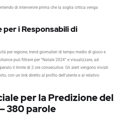
ntendo di intervenire prima che la soglia critica venga
per i Responsabili di
tà per regione, trend giornalieri di tempo medio di gioco e
pliance può filtrare per “Natale 2024” e visualizzare, ad
erato il limite di 2 ore consecutive. Gli alert vengono inviati
, con un link diretto al profilo dell’utente e al relativo
ciale per la Predizione del
– 380 parole