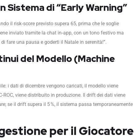
Un Sistema di “Early Warning”
do il risk‑score previsto supera 65, prima che le soglie
iene inviato tramite la chat in‑app, con un tono festivo ma
 di fare una pausa e goderti il Natale in serenità!”.
inui del Modello (Machine
le: i dati di dicembre vengono caricati, il modello viene
ROC, viene distribuito in produzione. Il drift dei dati viene
re; se il drift supera il 5 %, il sistema passa temporaneamente
gestione per il Giocatore