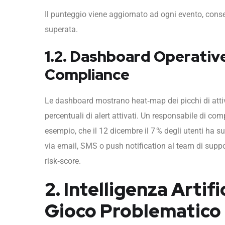
Il punteggio viene aggiornato ad ogni evento, conse
superata.
1.2. Dashboard Operative 
Compliance
Le dashboard mostrano heat‑map dei picchi di attivi
percentuali di alert attivati. Un responsabile di com
esempio, che il 12 dicembre il 7 % degli utenti ha sup
via email, SMS o push notification al team di supporto
risk‑score.
2. Intelligenza Artifi
Gioco Problematico 