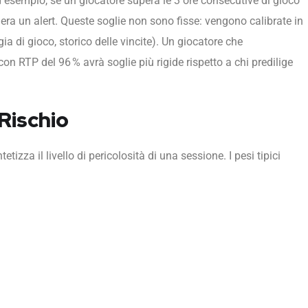
 Ad esempio, se un giocatore supera le 3 ore consecutive di gioco
nera un alert. Queste soglie non sono fisse: vengono calibrate in
logia di gioco, storico delle vincite). Un giocatore che
n RTP del 96 % avrà soglie più rigide rispetto a chi predilige
 Rischio
tizza il livello di pericolosità di una sessione. I pesi tipici