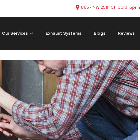
8657 NW 25th Ct, Coral Spri
Our Services
Exhaust Systems
Blogs
Reviews