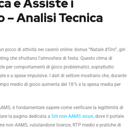
ca e Assiste i
o – Analisi Tecnica
n picco di attività nei casinò online: bonus “Natale d’Oro”, giri
ting che sfruttano l’atmosfera di festa. Questo clima di
ile per comportamenti di gioco problematici, soprattutto
e e a spese impulsive. I dati di settore mostrano che, durante
tempo medio di gioco aumenta del 18 % e la spesa media per
AAMS, è fondamentale sapere come verificare la legittimità di
tare la pagina dedicata a
Siti non AAMS sicuri
, dove il portale
ne non AAMS, valutandone licenze, RTP medio e pratiche di