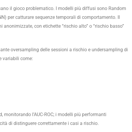
duano il gioco problematico. I modelli più diffusi sono Random
(RNN) per catturare sequenze temporali di comportamento. Il
i anonimizzate, con etichette “rischio alto” o “rischio basso”
diante oversampling delle sessioni a rischio e undersampling di
e variabili come:
ld, monitorando l’AUC‑ROC; i modelli più performanti
tà di distinguere correttamente i casi a rischio.