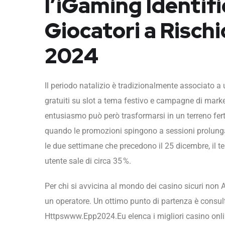
l’iGaming Identifi
Giocatori a Rischi
2024
Il periodo natalizio è tradizionalmente associato a u
gratuiti su slot a tema festivo e campagne di marke
entusiasmo può però trasformarsi in un terreno fert
quando le promozioni spingono a sessioni prolungat
le due settimane che precedono il 25 dicembre, il 
utente sale di circa 35 %.
Per chi si avvicina al mondo dei casino sicuri non 
un operatore. Un ottimo punto di partenza è consul
Httpswww.Epp2024.Eu elenca i migliori casino onli