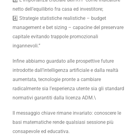
netto dell’equilibrio fra casa ed investitore;
4️⃣ Strategie statistiche realistiche – budget
management e bet sizing – capacìne de​l preservare
capitale evitando trappole promozionali
ingannevoli.”
Infine abbiamo guardato alle prospettive future
introdotte dall’intelligenza artificiale e dalla realtà
aumentata, tecnologie pronte a cambiare
radicalmente sia l’esperienza utente sia gli standard
normativi garantiti dalla licenza ADM.\
Il messaggio chiave rimane invariato: conoscere le
basi matematiche rende qualsiasi sessione più
consapevole ed educativa.