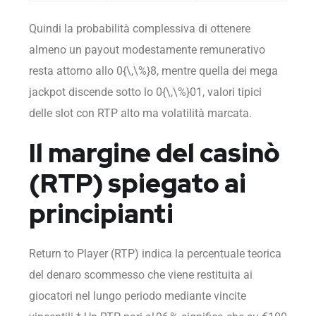
Quindi la probabilità complessiva di ottenere
almeno un payout modestamente remunerativo
resta attorno allo 0{\,\%}8, mentre quella dei mega
jackpot discende sotto lo 0{\,\%}01, valori tipici
delle slot con RTP alto ma volatilità marcata.
Il margine del casinò
(RTP) spiegato ai
principianti
Return to Player (RTP) indica la percentuale teorica
del denaro scommesso che viene restituita ai
giocatori nel lungo periodo mediante vincite