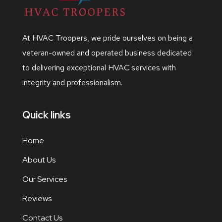
At HVAC Troopers, we pride ourselves on being a
veteran-owned and operated business dedicated
to delivering exceptional HVAC services with
integrity and professionalism.
Quick links
Home
About Us
Our Services
Reviews
Contact Us