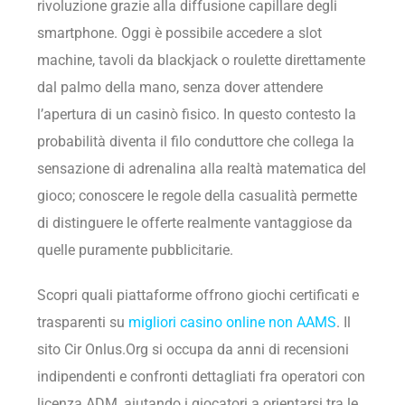
rivoluzione grazie alla diffusione capillare degli
smartphone. Oggi è possibile accedere a slot
machine, tavoli da blackjack o roulette direttamente
dal palmo della mano, senza dover attendere
l’apertura di un casinò fisico. In questo contesto la
probabilità diventa il filo conduttore che collega la
sensazione di adrenalina alla realtà matematica del
gioco; conoscere le regole della casualità permette
di distinguere le offerte realmente vantaggiose da
quelle puramente pubblicitarie.
Scopri quali piattaforme offrono giochi certificati e
trasparenti su
migliori casino online non AAMS
. Il
sito Cir Onlus.Org si occupa da anni di recensioni
indipendenti e confronti dettagliati fra operatori con
licenza ADM, aiutando i giocatori a orientarsi tra le