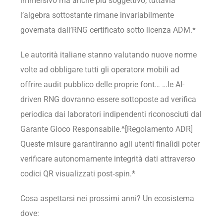
immersivo ma anche più soggettivo; tuttavia
l’algebra sottostante rimane invariabilmente
governata dall’RNG certificato sotto licenza ADM.*
Le autorità italiane stanno valutando nuove norme
volte ad obbligare tutti gli operatorи mobili ad
offrire audit pubblico delle proprie font… …le AI­
driven RNG dovranno essere sottoposte ad verifica
periodica dai laboratori indipendenti riconosciuti dal
Garante Gioco Responsabile.^[Regolamento ADR]
Queste misure garantiranno agli utenti final­ìdi poter
verificare autonomamente integrità dati attraverso
codici QR visualizzati post‐spin.*
Cosa aspettarsi nei prossimi anni? Un ecosistema
dove: