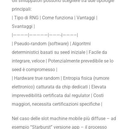
Gli sviluppatori possono scegliere tra due tipologie
principali:
| Tipo di RNG | Come funziona | Vantaggi |
Svantaggi |
|————|—————|———-|———–|
| Pseudo‑random (software) | Algoritmi
deterministici basati su seed iniziale | Facile da
integrare, veloce | Potenzialmente prevedibile se lo
seed è compromesso |
| Hardware true random | Entropia fisica (rumore
elettronico) catturata da chip dedicati | Elevata
imprevedibilità certificata dal regulator | Costi
maggiori, necessita certificazioni specifiche |
Nel caso delle slot machine mobile più diffuse – ad
esempio “Starburst” versione app – il processo