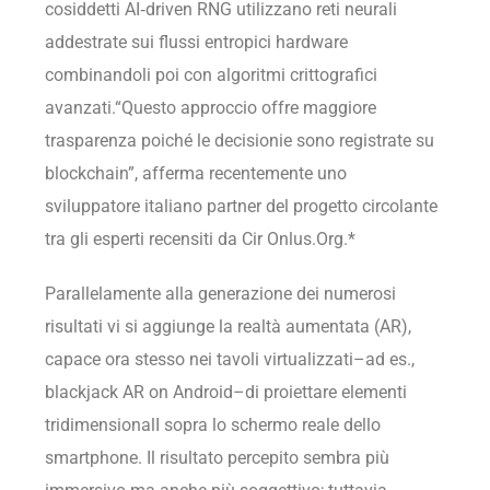
cosiddetti AI‑driven RNG utilizzano reti neurali
addestrate sui flussi entropici hardware
combinandoli poi con algoritmi crittografici
avanzati.“Questo approccio offre maggiore
trasparenza poiché le decisionie sono registrate su
blockchain”, afferma recentemente uno
sviluppatore italiano partner de​l progetto circolante
tra gli esperti recensiti da Cir Onlus.Org.*
Parallelamente alla generazione dei numerosi
risultati vi si aggiunge la realtà aumentata (AR),
capace ora stesso nei tavoli virtualizzati–ad es.,
blackjack AR on Android–di proiettare elementi
tridimensional­I sopra lo schermo reale dello
smartphone.​ Il risultato percepito sembra più