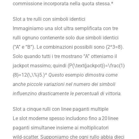
commissione incorporata nella quota stessa.*
Slot a tre rulli con simboli identici
Immaginiamo una slot ultra semplificata con tre
rulli ognuno contenente solo due simboli identici
(“A” e “B”). Le combinazioni possibili sono (2^3=8).
Solo quando tutti i tre mostrano “A” otteniamo il
jackpot massimo; quindi (P(\text{jackpot})=\frac{1}
{8}=12{\,\%}5.)^
Questo esempio dimostra come
anche piccole variazioni nel numero dei simboli
influenzino drasticamente le percentuali di vittoria.
Slot a cinque rulli con linee paganti multiple
Le slot moderne spesso includono fino a 20 linee
paganti simultanee insieme ai moltiplicatori
wild‑scatter​. Supponiamo che ogni rullo abbia dieci