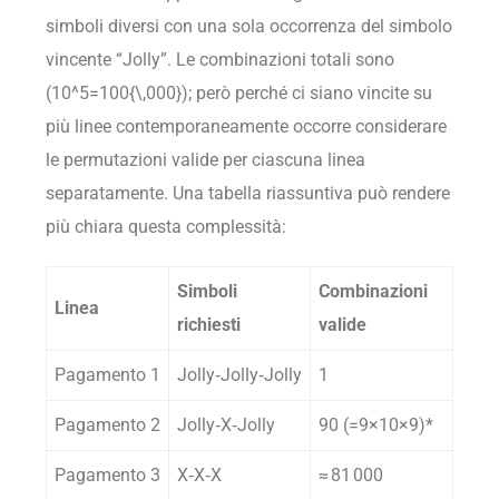
simboli diversi con una sola occorrenza del simbolo
vincente “Jolly”. Le combinazioni totali sono
(10^5=100{\,000}); però perché ci siano vincite su
più linee contemporaneamente occorre considerare
le permutazioni valide per ciascuna linea
separatamente.​ Una tabella riassuntiva può rendere
più chiara questa complessità:
Simboli
Combinazioni
Linea
richiesti
valide
Pagamento 1
Jolly‑Jolly‑Jolly
1
Pagamento 2
Jolly‑X‑Jolly
90 (=9×10×9)*
Pagamento 3
X‑X‑X
≈ 81 000