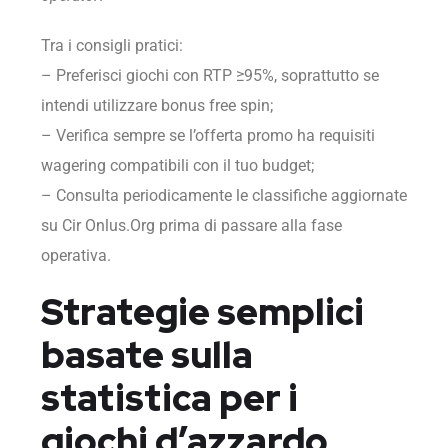
Tra i consigli pratici:
– Preferisci giochi con RTP ≥95%, soprattutto se
intendi utilizzare bonus free spin;
– Verifica sempre se l’offerta promo ha requisiti
wagering compatibili con il tuo budget;
– Consulta periodicamente le classifiche aggiornate
su Cir Onlus.Org prima di passare alla fase
operativa.
Strategie semplici
basate sulla
statistica per i
giochi d’azzardo