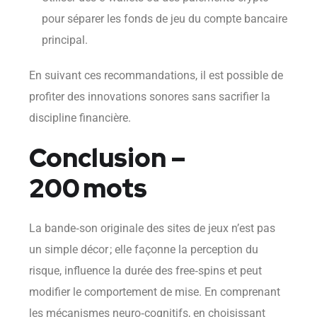
pour séparer les fonds de jeu du compte bancaire
principal.
En suivant ces recommandations, il est possible de
profiter des innovations sonores sans sacrifier la
discipline financière.
Conclusion –
200 mots
La bande‑son originale des sites de jeux n’est pas
un simple décor ; elle façonne la perception du
risque, influence la durée des free‑spins et peut
modifier le comportement de mise. En comprenant
les mécanismes neuro‑cognitifs, en choisissant