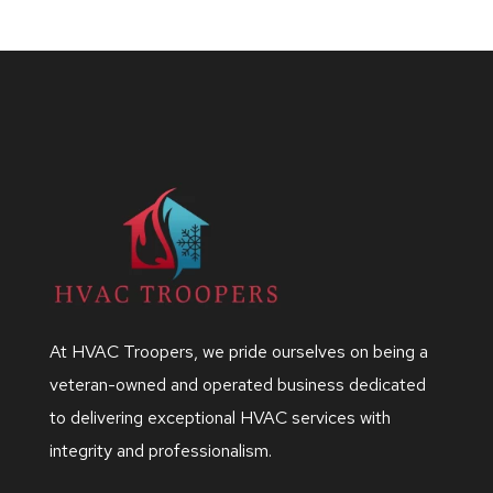
At HVAC Troopers, we pride ourselves on being a
veteran-owned and operated business dedicated
to delivering exceptional HVAC services with
integrity and professionalism.