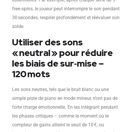
free‑spins, le joueur peut interrompre le son pendant
30 secondes, respirer profondément et réévaluer son
solde.
Utiliser des sons
« neutral » pour réduire
les biais de sur‑mise –
120 mots
Les sons neutres, tels que le bruit blanc ou une
simple piste de piano en mode mineur, n’ont pas de
forte charge émotionnelle. En les intégrant pendant
les phases critiques – comme le moment où le
compteur de gains atteint le seuil de 10 €, ou