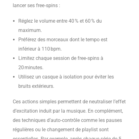
lancer ses free‑spins :
Réglez le volume entre 40 % et 60 % du
maximum.
Préférez des morceaux dont le tempo est
inférieur à 110 bpm.
Limitez chaque session de free‑spins à
20 minutes.
Utilisez un casque à isolation pour éviter les
bruits extérieurs.
Ces actions simples permettent de neutraliser l’effet
d’excitation induit par la musique. En complément,
des techniques d’auto‑contrôle comme les pauses
régulières ou le changement de playlist sont
essentielles. Par exemple, après chaque série de 5