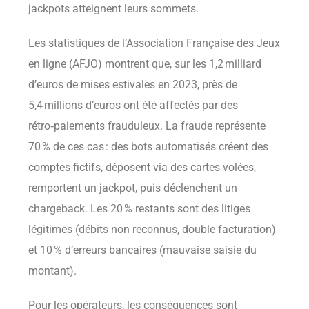
jackpots atteignent leurs sommets.
Les statistiques de l’Association Française des Jeux
en ligne (AFJO) montrent que, sur les 1,2 milliard
d’euros de mises estivales en 2023, près de
5,4 millions d’euros ont été affectés par des
rétro‑paiements frauduleux. La fraude représente
70 % de ces cas : des bots automatisés créent des
comptes fictifs, déposent via des cartes volées,
remportent un jackpot, puis déclenchent un
chargeback. Les 20 % restants sont des litiges
légitimes (débits non reconnus, double facturation)
et 10 % d’erreurs bancaires (mauvaise saisie du
montant).
Pour les opérateurs, les conséquences sont