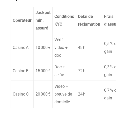
Jackpot
Conditions
Délai de
Frais
Opérateur
min.
KYC
réclamation
d’ass
assuré
Vérif.
0,5 % 
Casino A
10 000 €
vidéo +
48 h
gain
doc
Doc +
0,3 % 
Casino B
15 000 €
72 h
selfie
gain
Vidéo +
0,7 % 
Casino C
20 000 €
preuve de
24 h
gain
domicile