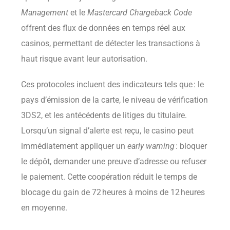
Management
et le
Mastercard Chargeback Code
offrent des flux de données en temps réel aux
casinos, permettant de détecter les transactions à
haut risque avant leur autorisation.
Ces protocoles incluent des indicateurs tels que : le
pays d’émission de la carte, le niveau de vérification
3DS2, et les antécédents de litiges du titulaire.
Lorsqu’un signal d’alerte est reçu, le casino peut
immédiatement appliquer un
early warning
: bloquer
le dépôt, demander une preuve d’adresse ou refuser
le paiement. Cette coopération réduit le temps de
blocage du gain de 72 heures à moins de 12 heures
en moyenne.