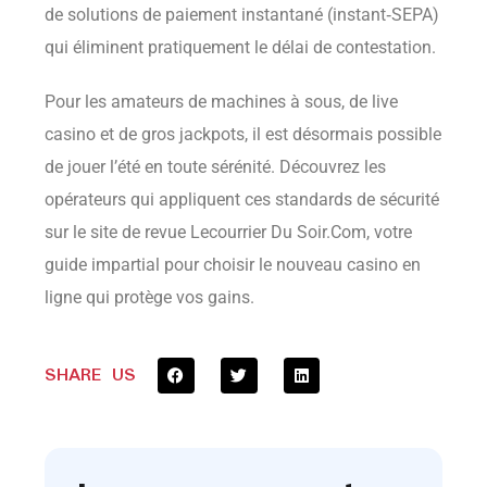
de solutions de paiement instantané (instant‑SEPA)
qui éliminent pratiquement le délai de contestation.
Pour les amateurs de machines à sous, de live
casino et de gros jackpots, il est désormais possible
de jouer l’été en toute sérénité. Découvrez les
opérateurs qui appliquent ces standards de sécurité
sur le site de revue Lecourrier Du Soir.Com, votre
guide impartial pour choisir le nouveau casino en
ligne qui protège vos gains.
SHARE US