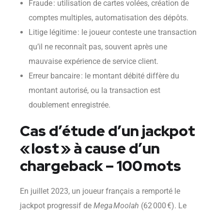
Fraude : utilisation de cartes volées, création de
comptes multiples, automatisation des dépôts.
Litige légitime : le joueur conteste une transaction
qu’il ne reconnaît pas, souvent après une
mauvaise expérience de service client.
Erreur bancaire : le montant débité diffère du
montant autorisé, ou la transaction est
doublement enregistrée.
Cas d’étude d’un jackpot
« lost » à cause d’un
chargeback – 100 mots
En juillet 2023, un joueur français a remporté le
jackpot progressif de
Mega Moolah
(62 000 €). Le