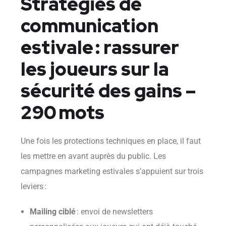
Stratégies de
communication
estivale : rassurer
les joueurs sur la
sécurité des gains –
290 mots
Une fois les protections techniques en place, il faut
les mettre en avant auprès du public. Les
campagnes marketing estivales s’appuient sur trois
leviers :
Mailing ciblé
: envoi de newsletters