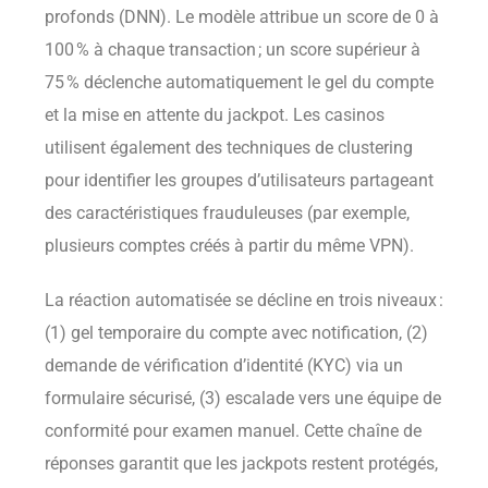
profonds (DNN). Le modèle attribue un score de 0 à
100 % à chaque transaction ; un score supérieur à
75 % déclenche automatiquement le gel du compte
et la mise en attente du jackpot. Les casinos
utilisent également des techniques de clustering
pour identifier les groupes d’utilisateurs partageant
des caractéristiques frauduleuses (par exemple,
plusieurs comptes créés à partir du même VPN).
La réaction automatisée se décline en trois niveaux :
(1) gel temporaire du compte avec notification, (2)
demande de vérification d’identité (KYC) via un
formulaire sécurisé, (3) escalade vers une équipe de
conformité pour examen manuel. Cette chaîne de
réponses garantit que les jackpots restent protégés,