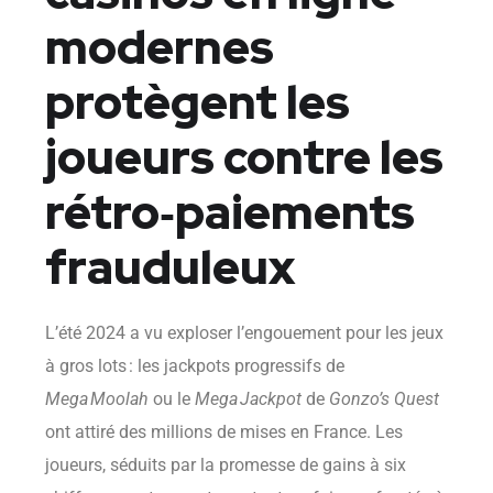
modernes
protègent les
joueurs contre les
rétro‑paiements
frauduleux
L’été 2024 a vu exploser l’engouement pour les jeux
à gros lots : les jackpots progressifs de
Mega Moolah
ou le
Mega Jackpot
de
Gonzo’s Quest
ont attiré des millions de mises en France. Les
joueurs, séduits par la promesse de gains à six