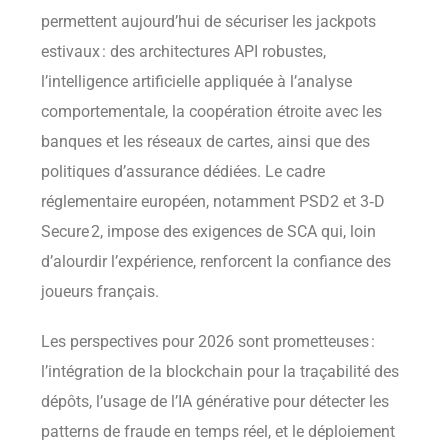
permettent aujourd’hui de sécuriser les jackpots
estivaux : des architectures API robustes,
l’intelligence artificielle appliquée à l’analyse
comportementale, la coopération étroite avec les
banques et les réseaux de cartes, ainsi que des
politiques d’assurance dédiées. Le cadre
réglementaire européen, notamment PSD2 et 3‑D
Secure 2, impose des exigences de SCA qui, loin
d’alourdir l’expérience, renforcent la confiance des
joueurs français.
Les perspectives pour 2026 sont prometteuses :
l’intégration de la blockchain pour la traçabilité des
dépôts, l’usage de l’IA générative pour détecter les
patterns de fraude en temps réel, et le déploiement