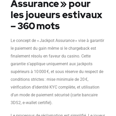
Assurance » pour
les joueurs estivaux
– 360 mots
Le concept de « Jackpot Assurance » vise à garantir
le paiement du gain même si le chargeback est
finalement résolu en faveur du casino. Cette
garantie s’applique uniquement aux jackpots
supérieurs à 10 000 €, et sous réserve du respect de
conditions strictes : mise minimale de 20 €,
vérification d’identité KYC complète, et utilisation
d’un mode de paiement sécurisé (carte bancaire
3DS2, e‑wallet certifié).
Le processus de réclamation est simplifié. Le joueur