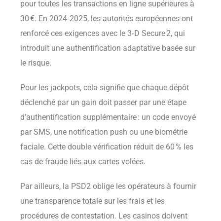
pour toutes les transactions en ligne supérieures à
30 €. En 2024‑2025, les autorités européennes ont
renforcé ces exigences avec le 3‑D Secure 2, qui
introduit une authentification adaptative basée sur
le risque.
Pour les jackpots, cela signifie que chaque dépôt
déclenché par un gain doit passer par une étape
d’authentification supplémentaire : un code envoyé
par SMS, une notification push ou une biométrie
faciale. Cette double vérification réduit de 60 % les
cas de fraude liés aux cartes volées.
Par ailleurs, la PSD2 oblige les opérateurs à fournir
une transparence totale sur les frais et les
procédures de contestation. Les casinos doivent