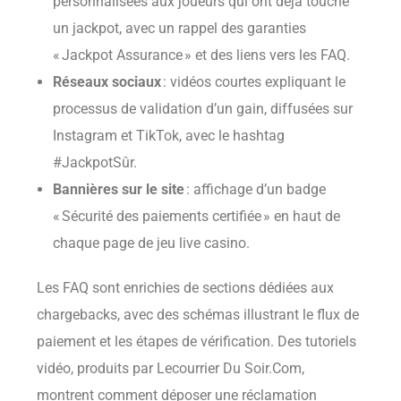
personnalisées aux joueurs qui ont déjà touché
un jackpot, avec un rappel des garanties
« Jackpot Assurance » et des liens vers les FAQ.
Réseaux sociaux
: vidéos courtes expliquant le
processus de validation d’un gain, diffusées sur
Instagram et TikTok, avec le hashtag
#JackpotSûr.
Bannières sur le site
: affichage d’un badge
« Sécurité des paiements certifiée » en haut de
chaque page de jeu live casino.
Les FAQ sont enrichies de sections dédiées aux
chargebacks, avec des schémas illustrant le flux de
paiement et les étapes de vérification. Des tutoriels
vidéo, produits par Lecourrier Du Soir.Com,
montrent comment déposer une réclamation