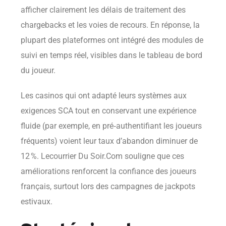
afficher clairement les délais de traitement des
chargebacks et les voies de recours. En réponse, la
plupart des plateformes ont intégré des modules de
suivi en temps réel, visibles dans le tableau de bord
du joueur.
Les casinos qui ont adapté leurs systèmes aux
exigences SCA tout en conservant une expérience
fluide (par exemple, en pré‑authentifiant les joueurs
fréquents) voient leur taux d’abandon diminuer de
12 %. Lecourrier Du Soir.Com souligne que ces
améliorations renforcent la confiance des joueurs
français, surtout lors des campagnes de jackpots
estivaux.