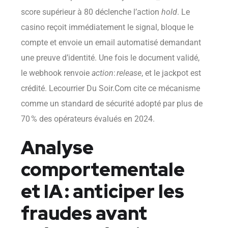
score supérieur à 80 déclenche l’action
hold
. Le
casino reçoit immédiatement le signal, bloque le
compte et envoie un email automatisé demandant
une preuve d’identité. Une fois le document validé,
le webhook renvoie
action
:
release
, et le jackpot est
crédité. Lecourrier Du Soir.Com cite ce mécanisme
comme un standard de sécurité adopté par plus de
70 % des opérateurs évalués en 2024.
Analyse
comportementale
et IA : anticiper les
fraudes avant