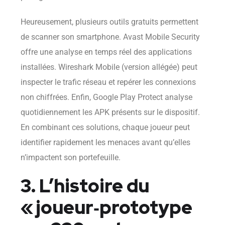
Heureusement, plusieurs outils gratuits permettent
de scanner son smartphone. Avast Mobile Security
offre une analyse en temps réel des applications
installées. Wireshark Mobile (version allégée) peut
inspecter le trafic réseau et repérer les connexions
non chiffrées. Enfin, Google Play Protect analyse
quotidiennement les APK présents sur le dispositif.
En combinant ces solutions, chaque joueur peut
identifier rapidement les menaces avant qu’elles
n’impactent son portefeuille.
3. L’histoire du
« joueur‑prototype