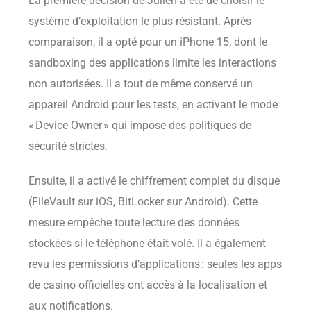
La première décision de Julien a été de choisir le
système d’exploitation le plus résistant. Après
comparaison, il a opté pour un iPhone 15, dont le
sandboxing des applications limite les interactions
non autorisées. Il a tout de même conservé un
appareil Android pour les tests, en activant le mode
« Device Owner » qui impose des politiques de
sécurité strictes.
Ensuite, il a activé le chiffrement complet du disque
(FileVault sur iOS, BitLocker sur Android). Cette
mesure empêche toute lecture des données
stockées si le téléphone était volé. Il a également
revu les permissions d’applications : seules les apps
de casino officielles ont accès à la localisation et
aux notifications.