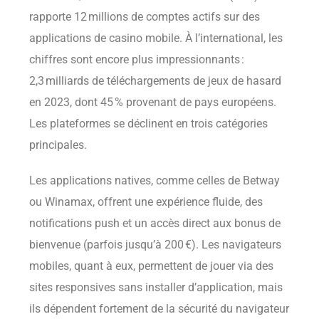
rapporte 12 millions de comptes actifs sur des
applications de casino mobile. À l’international, les
chiffres sont encore plus impressionnants :
2,3 milliards de téléchargements de jeux de hasard
en 2023, dont 45 % provenant de pays européens.
Les plateformes se déclinent en trois catégories
principales.
Les applications natives, comme celles de Betway
ou Winamax, offrent une expérience fluide, des
notifications push et un accès direct aux bonus de
bienvenue (parfois jusqu’à 200 €). Les navigateurs
mobiles, quant à eux, permettent de jouer via des
sites responsives sans installer d’application, mais
ils dépendent fortement de la sécurité du navigateur