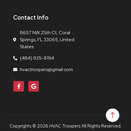
Contact Info
8657 NW 25th Ct, Coral
Springs, FL 33065, United
States
(484) 935-8194
hvactroopers@gmail.com
Copyrights © 2026 HVAC Troopers All Rights Reserved.