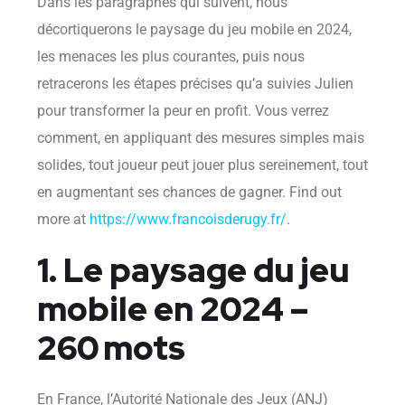
Dans les paragraphes qui suivent, nous
décortiquerons le paysage du jeu mobile en 2024,
les menaces les plus courantes, puis nous
retracerons les étapes précises qu’a suivies Julien
pour transformer la peur en profit. Vous verrez
comment, en appliquant des mesures simples mais
solides, tout joueur peut jouer plus sereinement, tout
en augmentant ses chances de gagner. Find out
more at
https://www.francoisderugy.fr/
.
1. Le paysage du jeu
mobile en 2024 –
260 mots
En France, l’Autorité Nationale des Jeux (ANJ)