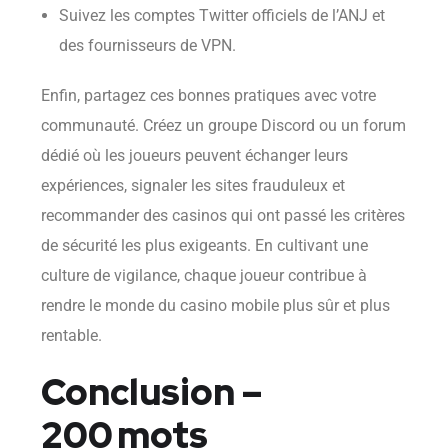
Suivez les comptes Twitter officiels de l’ANJ et
des fournisseurs de VPN.
Enfin, partagez ces bonnes pratiques avec votre
communauté. Créez un groupe Discord ou un forum
dédié où les joueurs peuvent échanger leurs
expériences, signaler les sites frauduleux et
recommander des casinos qui ont passé les critères
de sécurité les plus exigeants. En cultivant une
culture de vigilance, chaque joueur contribue à
rendre le monde du casino mobile plus sûr et plus
rentable.
Conclusion –
200 mots