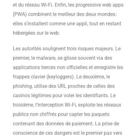
et du réseau Wi‑Fi. Enfin, les progressive web apps
(PWA) combinent le meilleur des deux mondes :
elles s’installent comme une appli, tout en restant
hébergées sur le web.
Les autorités soulignent trois risques majeurs. Le
premier, le malware, se glisse souvent via des
applications tierces non officielles et enregistre les
frappes clavier (keyloggers). Le deuxième, le
phishing, utilise des URL proches de celles des
casinos légitimes pour voler les identifiants. Le
troisième, l’interception Wi‑Fi, exploite les réseaux
publics non chiffrés pour capter les paquets
contenant des données de paiement. La prise de
conscience de ces dangers est le premier pas vers