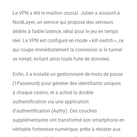
Le VPN a été le maillon crucial. Julien a souscrit à
NordLayer, un service qui propose des serveurs
dédiés à faible latence, idéal pour le jeu en temps
réel. Le VPN est configuré en mode « kill‑switch », ce
qui coupe immédiatement la connexion si le tunnel
se rompt, évitant ainsi toute fuite de données.
Enfin, il a installé un gestionnaire de mots de passe
(1Password) pour générer des identifiants uniques
à chaque casino, et a activé la double
authentification via une application
d’authentification (Authy). Ces couches
supplémentaires ont transformé son smartphone en
véritable forteresse numérique, prête à résister aux