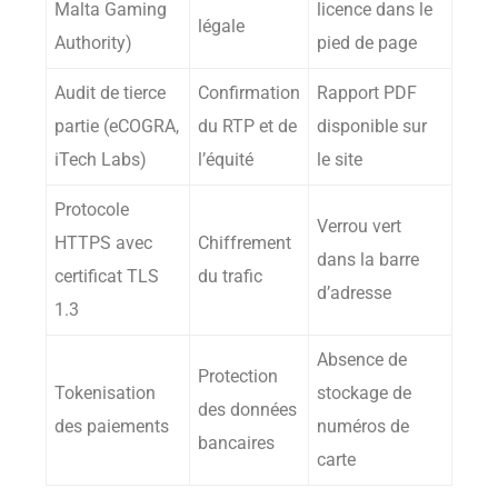
Malta Gaming
licence dans le
légale
Authority)
pied de page
Audit de tierce
Confirmation
Rapport PDF
partie (eCOGRA,
du RTP et de
disponible sur
iTech Labs)
l’équité
le site
Protocole
Verrou vert
HTTPS avec
Chiffrement
dans la barre
certificat TLS
du trafic
d’adresse
1.3
Absence de
Protection
Tokenisation
stockage de
des données
des paiements
numéros de
bancaires
carte