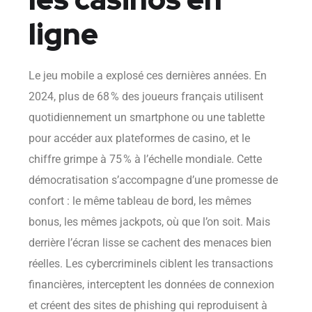
ligne
Le jeu mobile a explosé ces dernières années. En
2024, plus de 68 % des joueurs français utilisent
quotidiennement un smartphone ou une tablette
pour accéder aux plateformes de casino, et le
chiffre grimpe à 75 % à l’échelle mondiale. Cette
démocratisation s’accompagne d’une promesse de
confort : le même tableau de bord, les mêmes
bonus, les mêmes jackpots, où que l’on soit. Mais
derrière l’écran lisse se cachent des menaces bien
réelles. Les cybercriminels ciblent les transactions
financières, interceptent les données de connexion
et créent des sites de phishing qui reproduisent à