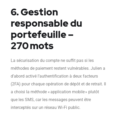
6. Gestion
responsable du
portefeuille –
270 mots
La sécurisation du compte ne suffit pas si les
méthodes de paiement restent vulnérables. Julien a
d’abord activé l’authentification à deux facteurs
(2FA) pour chaque opération de dépôt et de retrait. Il
a choisi la méthode « application mobile » plutôt
que les SMS, car les messages peuvent être
interceptés sur un réseau Wi‑Fi public.