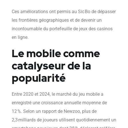
Ces améliorations ont permis au Sic Bo de dépasser
les frontières géographiques et de devenir un
incontournable du portefeuille de jeux des casinos
en ligne.
Le mobile comme
catalyseur de la
popularité
Entre 2020 et 2024, le marché du jeu mobile a
enregistré une croissance annuelle moyenne de
12 %. Selon un rapport de Newzoo, plus de
2,3 milliards de joueurs utilisent quotidiennement un