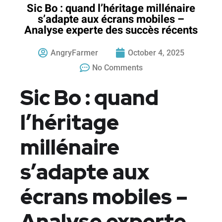
Sic Bo : quand l’héritage millénaire
s’adapte aux écrans mobiles –
Analyse experte des succès récents
AngryFarmer
October 4, 2025
No Comments
Sic Bo : quand
l’héritage
millénaire
s’adapte aux
écrans mobiles –
Analyse experte