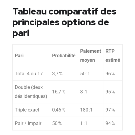
Tableau comparatif des
principales options de
pari
Paiement
RTP
Pari
Probabilité
moyen
estimé
Total 4 ou 17
3,7 %
50 :1
96 %
Double (deux
16,7 %
8 :1
95 %
dés identiques)
Triple exact
0,46 %
180 :1
97 %
Pair / Impair
50 %
1 :1
94 %