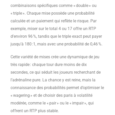
combinaisons spécifiques comme « double » ou
« triple ». Chaque mise possède une probabilité
calculée et un paiement qui reflète le risque. Par
exemple, miser sur le total 4 ou 17 offre un RTP
d’environ 96 %, tandis que le triple exact peut payer
jusqu’à 180 :1, mais avec une probabilité de 0,46 %.
Cette variété de mises crée une dynamique de jeu
très rapide : chaque tour dure moins de dix
secondes, ce qui séduit les joueurs recherchant de
l’adrénaline pure. La chance y est reine, mais la
connaissance des probabilités permet d’optimiser le
« wagering » et de choisir des paris à volatilité
modérée, comme le « pair » ou le « impair », qui
offrent un RTP plus stable.