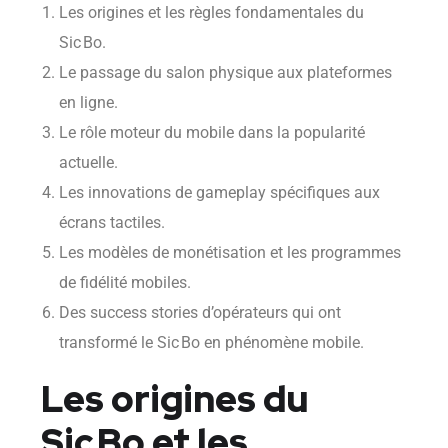
Les origines et les règles fondamentales du
Sic Bo.
Le passage du salon physique aux plateformes
en ligne.
Le rôle moteur du mobile dans la popularité
actuelle.
Les innovations de gameplay spécifiques aux
écrans tactiles.
Les modèles de monétisation et les programmes
de fidélité mobiles.
Des success stories d’opérateurs qui ont
transformé le Sic Bo en phénomène mobile.
Les origines du
Sic Bo et les