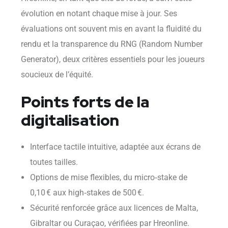
évolution en notant chaque mise à jour. Ses
évaluations ont souvent mis en avant la fluidité du
rendu et la transparence du RNG (Random Number
Generator), deux critères essentiels pour les joueurs
soucieux de l’équité.
Points forts de la
digitalisation
Interface tactile intuitive, adaptée aux écrans de
toutes tailles.
Options de mise flexibles, du micro‑stake de
0,10 € aux high‑stakes de 500 €.
Sécurité renforcée grâce aux licences de Malta,
Gibraltar ou Curaçao, vérifiées par Hreonline.