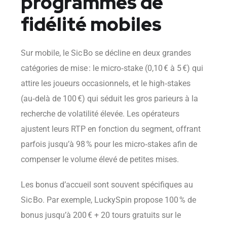
programmes de
fidélité mobiles
Sur mobile, le Sic Bo se décline en deux grandes
catégories de mise : le micro‑stake (0,10 € à 5 €) qui
attire les joueurs occasionnels, et le high‑stakes
(au‑delà de 100 €) qui séduit les gros parieurs à la
recherche de volatilité élevée. Les opérateurs
ajustent leurs RTP en fonction du segment, offrant
parfois jusqu’à 98 % pour les micro‑stakes afin de
compenser le volume élevé de petites mises.
Les bonus d’accueil sont souvent spécifiques au
Sic Bo. Par exemple, LuckySpin propose 100 % de
bonus jusqu’à 200 € + 20 tours gratuits sur le