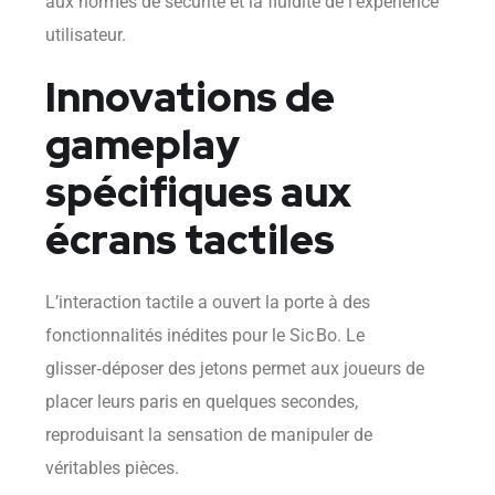
aux normes de sécurité et la fluidité de l’expérience
utilisateur.
Innovations de
gameplay
spécifiques aux
écrans tactiles
L’interaction tactile a ouvert la porte à des
fonctionnalités inédites pour le Sic Bo. Le
glisser‑déposer des jetons permet aux joueurs de
placer leurs paris en quelques secondes,
reproduisant la sensation de manipuler de
véritables pièces.