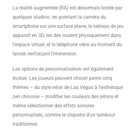
La réalité augmentée (RA) est désormais testée par
quelques studios : en pointant la caméra du
smartphone sur une surface plane, le tableau de jeu
apparaît en 3D, les dés roulent physiquement dans
l’espace virtuel, et le téléphone vibre au moment du
lancer, renforçant l’immersion.
Les options de personnalisation ont également
évolué. Les joueurs peuvent choisir parmi cinq
thèmes – du style néon de Las Vegas à l’esthétique
zen chinoise – modifier les couleurs des jetons et
même sélectionner des effets sonores
personnalisés, comme le cliquetis d’un tambour
traditionnel.