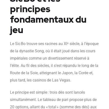
principes
fondamentaux du
jeu
Le Sic Bo trouve ses racines au XIᵉ siècle, à l’époque
de la dynastie Song, où il était joué dans les cours
impériales comme un divertissement réservé à
l’élite. Au fil des siècles, il s’est répandu le long de la
Route de la Soie, atteignant le Japon, la Corée et,
plus tard, les casinos de Las Vegas.
Le principe est simple : trois dés sont lancés
simultanément. Le tableau de pari propose plus de
20 options, allant du « total » (somme des dés) aux