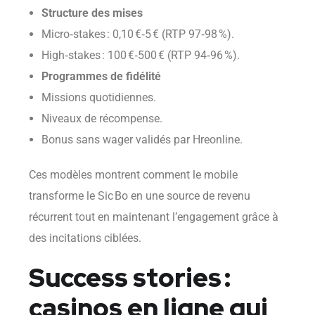
Structure des mises
Micro‑stakes : 0,10 €‑5 € (RTP 97‑98 %).
High‑stakes : 100 €‑500 € (RTP 94‑96 %).
Programmes de fidélité
Missions quotidiennes.
Niveaux de récompense.
Bonus sans wager validés par Hreonline.
Ces modèles montrent comment le mobile
transforme le Sic Bo en une source de revenu
récurrent tout en maintenant l’engagement grâce à
des incitations ciblées.
Success stories :
casinos en ligne qui