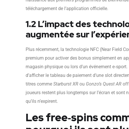
téléchargement de l’application officielle.
1.2 L’impact des technolo
augmentée sur l’expérie
Plus récemment, la technologie NFC (Near Field C
premium pour activer des bonus simplement en app
magasin physique ou lors d’un événement e‑sport. 
d’afficher le tableau de paiement d’une slot direct
titres comme
Starburst XR
ou
Gonzo’s Quest AR
off
joueurs restent plus longtemps sur l’écran et sont n
qu’ils n’expirent.
Les free‑spins comm