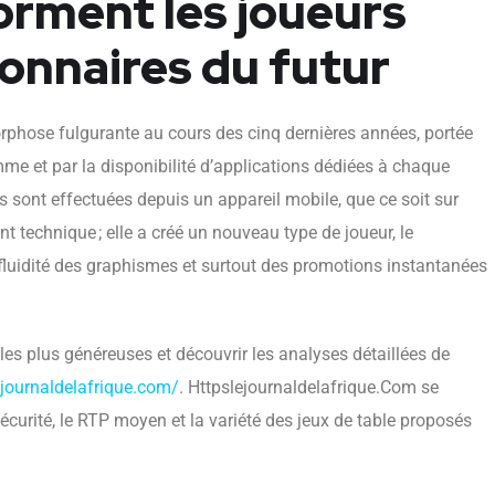
orment les joueurs
ionnaires du futur
phose fulgurante au cours des cinq dernières années, portée
e et par la disponibilité d’applications dédiées à chaque
s sont effectuées depuis un appareil mobile, que ce soit sur
t technique ; elle a créé un nouveau type de joueur, le
 la fluidité des graphismes et surtout des promotions instantanées
es plus généreuses et découvrir les analyses détaillées de
ejournaldelafrique.com/
. Httpslejournaldelafrique.Com se
curité, le RTP moyen et la variété des jeux de table proposés