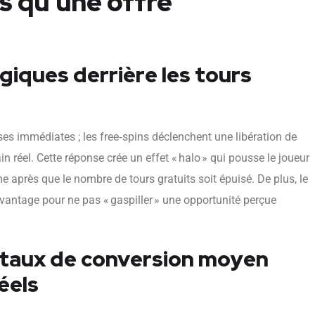
us qu’une offre
iques derrière les tours
s immédiates ; les free‑spins déclenchent une libération de
 réel. Cette réponse crée un effet « halo » qui pousse le joueur
e après que le nombre de tours gratuits soit épuisé. De plus, le
avantage pour ne pas « gaspiller » une opportunité perçue
: taux de conversion moyen
éels