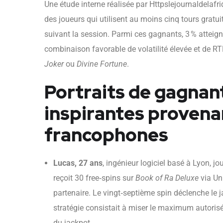
Une étude interne réalisée par Httpslejournaldelaf
des joueurs qui utilisent au moins cinq tours gratu
suivant la session. Parmi ces gagnants, 3 % atteig
combinaison favorable de volatilité élevée et de R
Joker
ou
Divine Fortune
.
Portraits de gagnants
inspirantes provenan
francophones
Lucas, 27 ans
, ingénieur logiciel basé à Lyon, 
reçoit 30 free‑spins sur
Book of Ra Deluxe
via Un
partenaire. Le vingt‑septième spin déclenche le j
stratégie consistait à miser le maximum autorisé 
du jackpot.