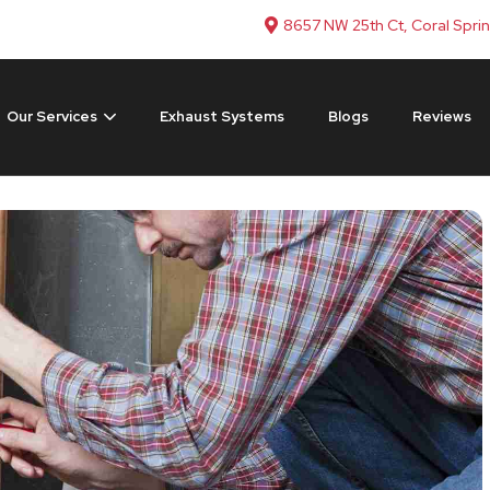
8657 NW 25th Ct, Coral Spri
Our Services
Exhaust Systems
Blogs
Reviews