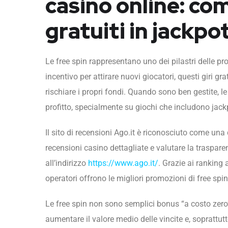
casinò online: com
gratuiti in jackpot
Le free spin rappresentano uno dei pilastri delle p
incentivo per attirare nuovi giocatori, questi giri g
rischiare i propri fondi. Quando sono ben gestite, l
profitto, specialmente su giochi che includono jackp
Il sito di recensioni Ago.it è riconosciuto come una d
recensioni casino dettagliate e valutare la traspar
all’indirizzo
https://www.ago.it/
. Grazie ai ranking
operatori offrono le migliori promozioni di free spi
Le free spin non sono semplici bonus “a costo zero
aumentare il valore medio delle vincite e, soprattutt