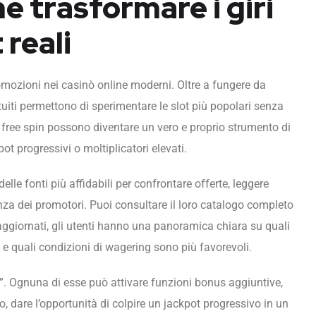
e trasformare i giri
 reali
romozioni nei casinò online moderni. Oltre a fungere da
ratuiti permettono di sperimentare le slot più popolari senza
e free spin possono diventare un vero e proprio strumento di
ot progressivi o moltiplicatori elevati.
elle fonti più affidabili per confrontare offerte, leggere
enza dei promotori. Puoi consultare il loro catalogo completo
 aggiornati, gli utenti hanno una panoramica chiara su quali
n e quali condizioni di wagering sono più favorevoli.
”. Ognuna di esse può attivare funzioni bonus aggiuntive,
o, dare l’opportunità di colpire un jackpot progressivo in un