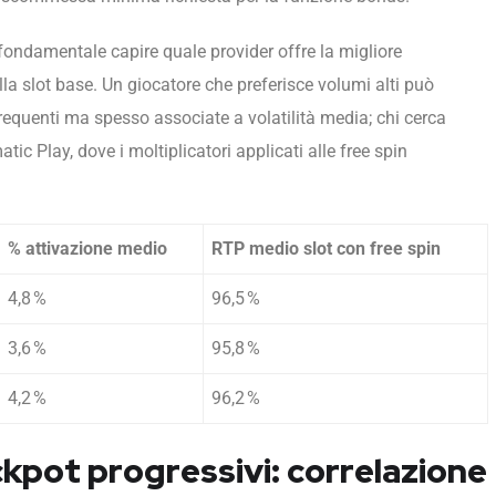
 fondamentale capire quale provider offre la migliore
a slot base. Un giocatore che preferisce volumi alti può
frequenti ma spesso associate a volatilità media; chi cerca
c Play, dove i moltiplicatori applicati alle free spin
% attivazione medio
RTP medio slot con free spin
4,8 %
96,5 %
3,6 %
95,8 %
4,2 %
96,2 %
ackpot progressivi: correlazione