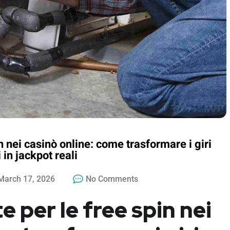
n nei casinò online: come trasformare i giri
i in jackpot reali
March 17, 2026
No Comments
 per le free spin nei