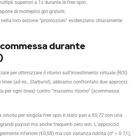
ltipli superiori a 1x durante le free spin;
pone di molteplici giri gratuiti;
hé nella loro sezione “promozioni” evidenziano chiaramente
i scommessa durante
)
ale per ottimizzare il ritorno sull’investimento virtuale (ROI).
 linee (ad es.,
Starburst
), abbiamo confrontato due approcci:
 per ogni linea) contro “massimo ritorno” (scommessa
 vincita per singola free spin è stato pari a €0,72 con una
i grandi payout ma anche frequenti zero win. L’approccio
ermente inferiore (€0,58) ma con varianza ridotta (σ² = 0·71),