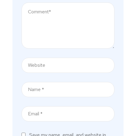
Save my name, email, and website in