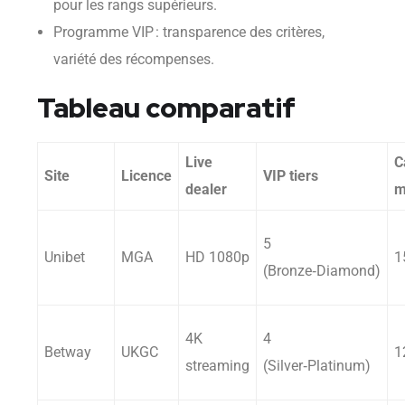
pour les rangs supérieurs.
Programme VIP : transparence des critères,
variété des récompenses.
Tableau comparatif
Live
C
Site
Licence
VIP tiers
dealer
m
5
Unibet
MGA
HD 1080p
1
(Bronze‑Diamond)
4K
4
Betway
UKGC
1
streaming
(Silver‑Platinum)