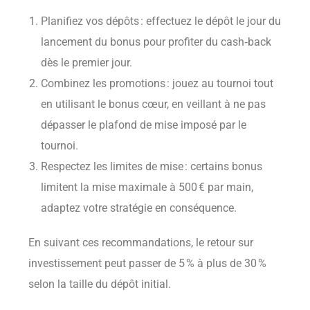
Planifiez vos dépôts : effectuez le dépôt le jour du
lancement du bonus pour profiter du cash‑back
dès le premier jour.
Combinez les promotions : jouez au tournoi tout
en utilisant le bonus cœur, en veillant à ne pas
dépasser le plafond de mise imposé par le
tournoi.
Respectez les limites de mise : certains bonus
limitent la mise maximale à 500 € par main,
adaptez votre stratégie en conséquence.
En suivant ces recommandations, le retour sur
investissement peut passer de 5 % à plus de 30 %
selon la taille du dépôt initial.