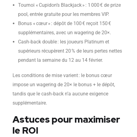
Tournoi « Cupidon’s Blackjack » : 1 000 € de prize
pool, entrée gratuite pour les membres VIP.
Bonus « cœur » : dépôt de 100 € reçoit 150 €
supplémentaires, avec un wagering de 20×.
Cash‑back double : les joueurs Platinum et
supérieurs récupèrent 20 % de leurs pertes nettes
pendant la semaine du 12 au 14 février.
Les conditions de mise varient : le bonus cœur
impose un wagering de 20× le bonus + le dépôt,
tandis que le cash‑back n’a aucune exigence
supplémentaire.
Astuces pour maximiser
le ROI