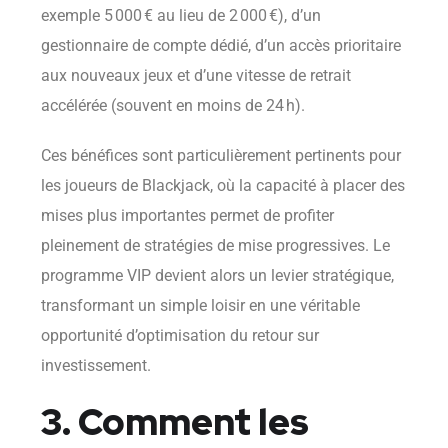
exemple 5 000 € au lieu de 2 000 €), d’un
gestionnaire de compte dédié, d’un accès prioritaire
aux nouveaux jeux et d’une vitesse de retrait
accélérée (souvent en moins de 24 h).
Ces bénéfices sont particulièrement pertinents pour
les joueurs de Blackjack, où la capacité à placer des
mises plus importantes permet de profiter
pleinement de stratégies de mise progressives. Le
programme VIP devient alors un levier stratégique,
transformant un simple loisir en une véritable
opportunité d’optimisation du retour sur
investissement.
3. Comment les