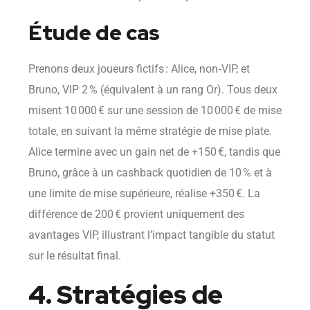
Étude de cas
Prenons deux joueurs fictifs : Alice, non‑VIP, et
Bruno, VIP 2 % (équivalent à un rang Or). Tous deux
misent 10 000 € sur une session de 10 000 € de mise
totale, en suivant la même stratégie de mise plate.
Alice termine avec un gain net de +150 €, tandis que
Bruno, grâce à un cashback quotidien de 10 % et à
une limite de mise supérieure, réalise +350 €. La
différence de 200 € provient uniquement des
avantages VIP, illustrant l’impact tangible du statut
sur le résultat final.
4. Stratégies de