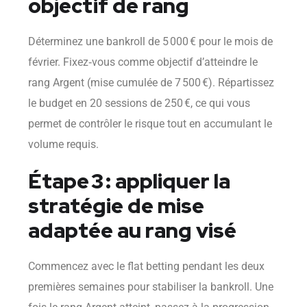
objectif de rang
Déterminez une bankroll de 5 000 € pour le mois de
février. Fixez‑vous comme objectif d’atteindre le
rang Argent (mise cumulée de 7 500 €). Répartissez
le budget en 20 sessions de 250 €, ce qui vous
permet de contrôler le risque tout en accumulant le
volume requis.
Étape 3 : appliquer la
stratégie de mise
adaptée au rang visé
Commencez avec le flat betting pendant les deux
premières semaines pour stabiliser la bankroll. Une