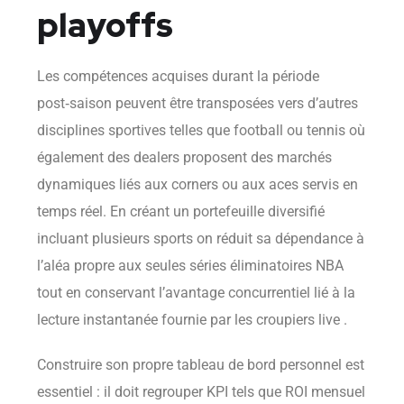
playoffs
Les compétences acquises durant la période
post‑saison peuvent être transposées vers d’autres
disciplines sportives telles que football ou tennis où
également des dealers proposent des marchés
dynamiques liés aux corners ou aux aces servis en
temps réel. En créant un portefeuille diversifié
incluant plusieurs sports on réduit sa dépendance à
l’aléa propre aux seules séries éliminatoires NBA
tout en conservant l’avantage concurrentiel lié à la
lecture instantanée fournie par les croupiers live .
Construire son propre tableau de bord personnel est
essentiel : il doit regrouper KPI tels que ROI mensuel