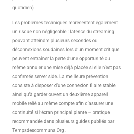
quotidien).
Les problèmes techniques représentent également
un risque non négligeable : latence du streaming
pouvant atteindre plusieurs secondes ou
déconnexions soudaines lors d’un moment critique
peuvent entraîner la perte d’une opportunité ou
même annuler une mise déjà placée si elle n’est pas
confirmée server side. La meilleure prévention
consiste à disposer d’une connexion filaire stable
ainsi qu’à garder ouvert un deuxième appareil
mobile relié au même compte afin d’assurer une
continuité si l’écran principal plante – pratique
recommandée dans plusieurs guides publiés par
Tempsdescommuns.Org .