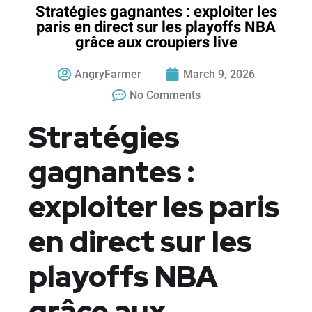
Stratégies gagnantes : exploiter les
paris en direct sur les playoffs NBA
grâce aux croupiers live
AngryFarmer
March 9, 2026
No Comments
Stratégies
gagnantes :
exploiter les paris
en direct sur les
playoffs NBA
grâce aux