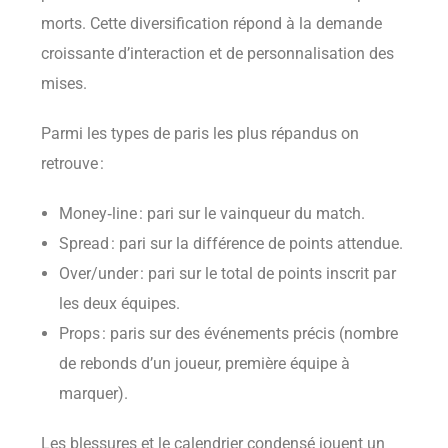
morts. Cette diversification répond à la demande
croissante d’interaction et de personnalisation des
mises.
Parmi les types de paris les plus répandus on
retrouve :
Money‑line : pari sur le vainqueur du match.
Spread : pari sur la différence de points attendue.
Over/under : pari sur le total de points inscrit par
les deux équipes.
Props : paris sur des événements précis (nombre
de rebonds d’un joueur, première équipe à
marquer).
Les blessures et le calendrier condensé jouent un