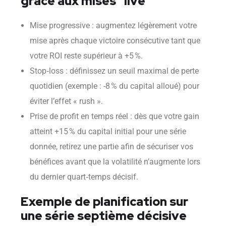
grâce aux mises “live”
Mise progressive : augmentez légèrement votre
mise après chaque victoire consécutive tant que
votre ROI reste supérieur à +5 %.
Stop‑loss : définissez un seuil maximal de perte
quotidien (exemple : -8 % du capital alloué) pour
éviter l’effet « rush ».
Prise de profit en temps réel : dès que votre gain
atteint +15 % du capital initial pour une série
donnée, retirez une partie afin de sécuriser vos
bénéfices avant que la volatilité n’augmente lors
du dernier quart‑temps décisif.
Exemple de planification sur
une série septième décisive