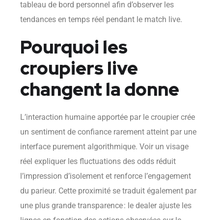
tableau de bord personnel afin d’observer les
tendances en temps réel pendant le match live.
Pourquoi les
croupiers live
changent la donne
L’interaction humaine apportée par le croupier crée
un sentiment de confiance rarement atteint par une
interface purement algorithmique. Voir un visage
réel expliquer les fluctuations des odds réduit
l’impression d’isolement et renforce l’engagement
du parieur. Cette proximité se traduit également par
une plus grande transparence : le dealer ajuste les