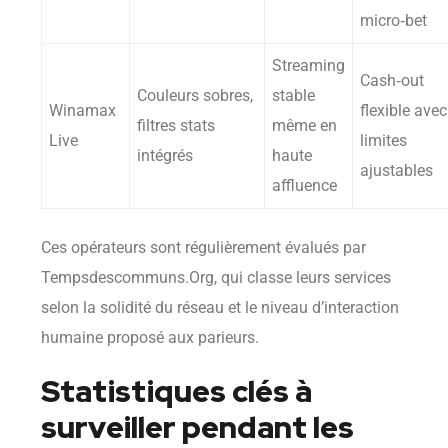
micro‑bet
Streaming
Cash‑out
Couleurs sobres,
stable
Winamax
flexible avec
filtres stats
même en
Live
limites
intégrés
haute
ajustables
affluence
Ces opérateurs sont régulièrement évalués par
Tempsdescommuns.Org, qui classe leurs services
selon la solidité du réseau et le niveau d’interaction
humaine proposé aux parieurs.
Statistiques clés à
surveiller pendant les