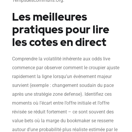
Tempsdescommuns.Org.
Les meilleures
pratiques pour lire
les cotes en direct
Comprendre la volatilité inhérente aux odds live
commence par observer comment le croupier ajuste
rapidement la ligne lorsqu’un événement majeur
survient (exemple : changement soudain du pace
après une stratégie zone defense). Identifiez ces
moments où l’écart entre l’offre initiale et l’offre
révisée se réduit fortement – ce sont souvent des
value bets où la marge du bookmaker se resserre
autour d’une probabilité plus réaliste estimée par le