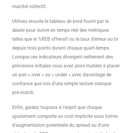
marché collectif.
Utilisez ensuite le tableau de bord fourni par le
dealer pour suivre en temps réel des métriques
telles que le %REB offensif ou le taux d’erreur au tir
depuis trois points durant chaque quart‑temps.
Lorsque ces indicateurs divergent nettement des
prévisions initiales vous avez alors matière à placer
un pari « over » ou « under » avec davantage de
confiance que lors d’une simple lecture statique
pré‑match.
Enfin, gardez toujours à l’esprit que chaque
ajustement comporte un coût implicite sous forme
d’augmentation potentielle du spread ou d’une