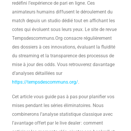
redéfini l’expérience de pari en ligne. Ces
animateurs humains diffusent le déroulement du
match depuis un studio dédié tout en affichant les
cotes qui évoluent sous leurs yeux. Le site de revue
Tempsdescommuns.Org consacre régulièrement
des dossiers à ces innovations, évaluant la fluidité
du streaming et la transparence des processus de
mise à jour des odds. Vous retrouverez davantage
d’analyses détaillées sur
https://tempsdescommuns.org/
.
Cet article vous guide pas à pas pour planifier vos
mises pendant les séries éliminatoires. Nous
combinerons l’analyse statistique classique avec
l’avantage offert par le live dealer : comment