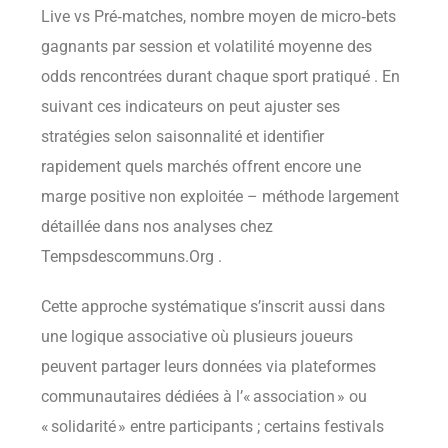
Live vs Pré‑matches, nombre moyen de micro‑bets
gagnants par session et volatilité moyenne des
odds rencontrées durant chaque sport pratiqué . En
suivant ces indicateurs on peut ajuster ses
stratégies selon saisonnalité et identifier
rapidement quels marchés offrent encore une
marge positive non exploitée – méthode largement
détaillée dans nos analyses chez
Tempsdescommuns.Org .
Cette approche systématique s’inscrit aussi dans
une logique associative où plusieurs joueurs
peuvent partager leurs données via plateformes
communautaires dédiées à l’« association » ou
« solidarité » entre participants ; certains festivals