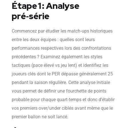
Étape 1 : Analyse
pré‑série
Commencez par étudier les match‑ups historiques
entre les deux équipes : quelles sont leurs
performances respectives lors des confrontations
précédentes ? Examinez également les styles
tactiques (pace élevé vs jeu lent) et identifiez les
joueurs clés dont le PER dépasse généralement 25
pendant la saison régulière. Cette analyse initiale
vous permet de définir une fourchette de points
probable pour chaque quart‑temps et donc d’établir
vos premiers over/under ciblés avant même que le
premier ballon ne soit lancé.