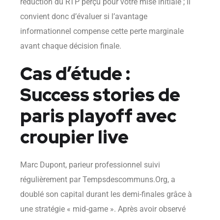
réduction du RTP perçu pour votre mise initiale ; il
convient donc d’évaluer si l’avantage
informationnel compense cette perte marginale
avant chaque décision finale.
Cas d’étude :
Success stories de
paris playoff avec
croupier live
Marc Dupont, parieur professionnel suivi
régulièrement par Tempsdescommuns.Org, a
doublé son capital durant les demi-finales grâce à
une stratégie « mid‑game ». Après avoir observé