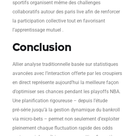
sportifs organisent même des challenges
collaboratifs autour des paris live afin de renforcer
la participation collective tout en favorisant
l’apprentissage mutuel .
Conclusion
Allier analyse traditionnelle basée sur statistiques
avancées avec l’interaction offerte par les croupiers
en direct représente aujourd’hui la meilleure façon
d’optimiser ses chances pendant les playoffs NBA.
Une planification rigoureuse – depuis l’étude
pré‑série jusqu’à la gestion dynamique du bankroll
via micro‑bets – permet non seulement d’exploiter
pleinement chaque fluctuation rapide des odds