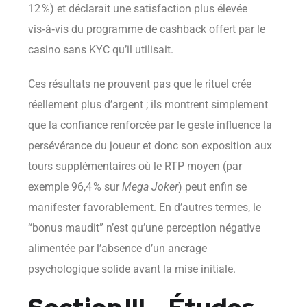
12 %) et déclarait une satisfaction plus élevée
vis‑à‑vis du programme de cashback offert par le
casino sans KYC qu’il utilisait.
Ces résultats ne prouvent pas que le rituel crée
réellement plus d’argent ; ils montrent simplement
que la confiance renforcée par le geste influence la
persévérance du joueur et donc son exposition aux
tours supplémentaires où le RTP moyen (par
exemple 96,4 % sur
Mega Joker
) peut enfin se
manifester favorablement. En d’autres termes, le
“bonus maudit” n’est qu’une perception négative
alimentée par l’absence d’un ancrage
psychologique solide avant la mise initiale.