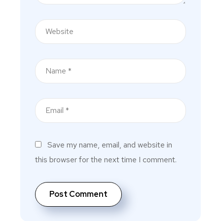
Save my name, email, and website in
this browser for the next time I comment.