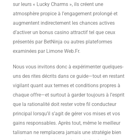
sur leurs « Lucky Charms », ils créent une
atmosphère propice à l’engagement prolongé et
augmentent indirectement les chances actives
d’activer un bonus casino attractif tel que ceux
présentés par BetNinja ou autres plateformes
examinées par Limone Web.Fr.
Nous vous invitons donc à expérimenter quelques-
uns des rites décrits dans ce guide—tout en restant
vigilant quant aux termes et conditions propres à
chaque offre—et surtout à garder toujours à l’esprit
que la rationalité doit rester votre fil conducteur
principal lorsqu’il s’agit de gérer vos mises et vos
gains responsables. Après tout, même le meilleur
talisman ne remplacera jamais une stratégie bien