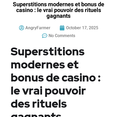
Superstitions modernes et bonus de
casino : le vrai pouvoir des rituels
gagnants
AngryFarmer
October 17, 2025
No Comments
Superstitions
modernes et
bonus de casino :
le vrai pouvoir
des rituels
gagnants