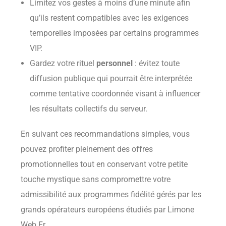
Limitez vos gestes à moins d’une minute afin
qu’ils restent compatibles avec les exigences
temporelles imposées par certains programmes
VIP.
Gardez votre rituel
personnel
: évitez toute
diffusion publique qui pourrait être interprétée
comme tentative coordonnée visant à influencer
les résultats collectifs du serveur.
En suivant ces recommandations simples, vous
pouvez profiter pleinement des offres
promotionnelles tout en conservant votre petite
touche mystique sans compromettre votre
admissibilité aux programmes fidélité gérés par les
grands opérateurs européens étudiés par Limone
Web.Fr.