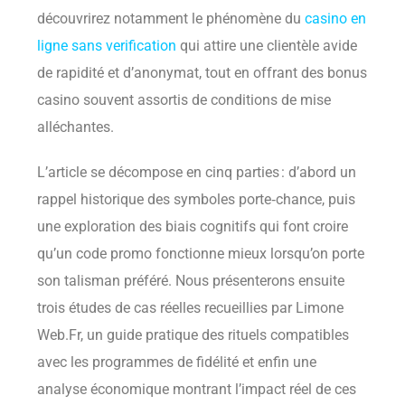
découvrirez notamment le phénomène du
casino en
ligne sans verification
qui attire une clientèle avide
de rapidité et d’anonymat, tout en offrant des bonus
casino souvent assortis de conditions de mise
alléchantes.
L’article se décompose en cinq parties : d’abord un
rappel historique des symboles porte‑chance, puis
une exploration des biais cognitifs qui font croire
qu’un code promo fonctionne mieux lorsqu’on porte
son talisman préféré. Nous présenterons ensuite
trois études de cas réelles recueillies par Limone
Web.Fr, un guide pratique des rituels compatibles
avec les programmes de fidélité et enfin une
analyse économique montrant l’impact réel de ces