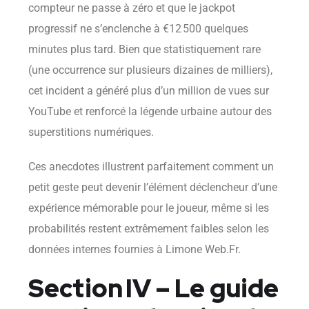
compteur ne passe à zéro et que le jackpot
progressif ne s’enclenche à €12 500 quelques
minutes plus tard. Bien que statistiquement rare
(une occurrence sur plusieurs dizaines de milliers),
cet incident a généré plus d’un million de vues sur
YouTube et renforcé la légende urbaine autour des
superstitions numériques.
Ces anecdotes illustrent parfaitement comment un
petit geste peut devenir l’élément déclencheur d’une
expérience mémorable pour le joueur, même si les
probabilités restent extrêmement faibles selon les
données internes fournies à Limone Web.Fr.
Section IV – Le guide