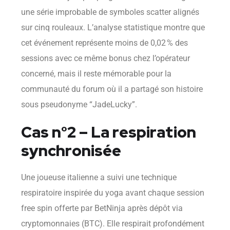
une série improbable de symboles scatter alignés
sur cinq rouleaux. L’analyse statistique montre que
cet événement représente moins de 0,02 % des
sessions avec ce même bonus chez l’opérateur
concerné, mais il reste mémorable pour la
communauté du forum où il a partagé son histoire
sous pseudonyme “JadeLucky”.
Cas n°2 – La respiration
synchronisée
Une joueuse italienne a suivi une technique
respiratoire inspirée du yoga avant chaque session
free spin offerte par BetNinja après dépôt via
cryptomonnaies (BTC). Elle respirait profondément