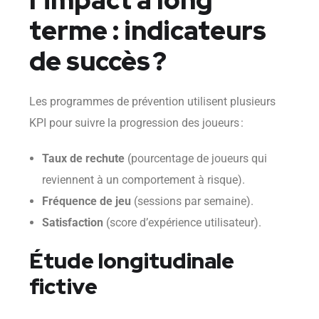
l’impact à long
terme : indicateurs
de succès ?
Les programmes de prévention utilisent plusieurs
KPI pour suivre la progression des joueurs :
Taux de rechute
(pourcentage de joueurs qui
reviennent à un comportement à risque).
Fréquence de jeu
(sessions par semaine).
Satisfaction
(score d’expérience utilisateur).
Étude longitudinale
fictive