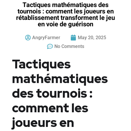
Tactiques mathématiques des
tournois : comment les joueurs en
rétablissement transforment le jeu
en voie de guérison
AngryFarmer
May 20, 2025
No Comments
Tactiques
mathématiques
des tournois :
comment les
joueurs en