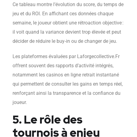
Ce tableau montre l’évolution du score, du temps de
jeu et du ROI. En affichant ces données chaque
semaine, le joueur obtient une rétroaction objective :
il voit quand la variance devient trop élevée et peut
décider de réduire le buy‑in ou de changer de jeu.
Les plateformes évaluées par Laforgecollective.Fr
offrent souvent des rapports d’activité intégrés,
notamment les casinos en ligne retrait instantané
qui permettent de consulter les gains en temps réel,
renforçant ainsi la transparence et la confiance du
joueur.
5. Le rôle des
tournois à enjeu