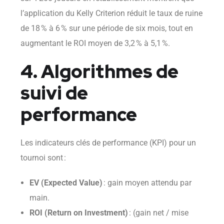
l’application du Kelly Criterion réduit le taux de ruine
de 18 % à 6 % sur une période de six mois, tout en
augmentant le ROI moyen de 3,2 % à 5,1 %.
4. Algorithmes de
suivi de
performance
Les indicateurs clés de performance (KPI) pour un
tournoi sont :
EV (Expected Value)
: gain moyen attendu par
main.
ROI (Return on Investment)
: (gain net / mise