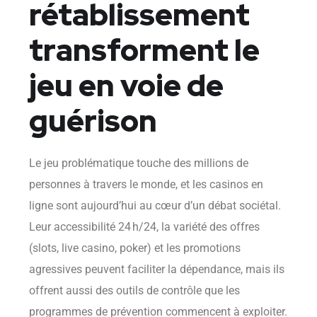
rétablissement
transforment le
jeu en voie de
guérison
Le jeu problématique touche des millions de
personnes à travers le monde, et les casinos en
ligne sont aujourd’hui au cœur d’un débat sociétal.
Leur accessibilité 24 h/24, la variété des offres
(slots, live casino, poker) et les promotions
agressives peuvent faciliter la dépendance, mais ils
offrent aussi des outils de contrôle que les
programmes de prévention commencent à exploiter.