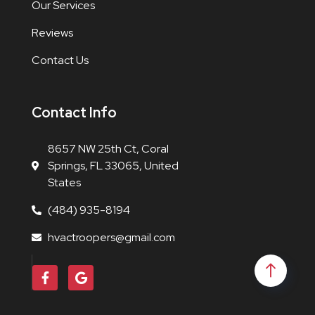
Our Services
Reviews
Contact Us
Contact Info
8657 NW 25th Ct, Coral
Springs, FL 33065, United
States
(484) 935-8194
hvactroopers@gmail.com