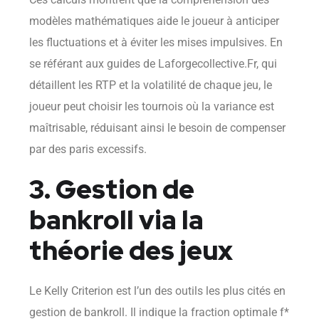
modèles mathématiques aide le joueur à anticiper
les fluctuations et à éviter les mises impulsives. En
se référant aux guides de Laforgecollective.Fr, qui
détaillent les RTP et la volatilité de chaque jeu, le
joueur peut choisir les tournois où la variance est
maîtrisable, réduisant ainsi le besoin de compenser
par des paris excessifs.
3. Gestion de
bankroll via la
théorie des jeux
Le Kelly Criterion est l’un des outils les plus cités en
gestion de bankroll. Il indique la fraction optimale f*