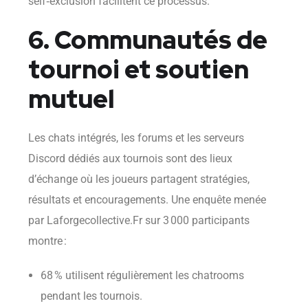
self‑exclusion facilitent ce processus.
6. Communautés de
tournoi et soutien
mutuel
Les chats intégrés, les forums et les serveurs
Discord dédiés aux tournois sont des lieux
d’échange où les joueurs partagent stratégies,
résultats et encouragements. Une enquête menée
par Laforgecollective.Fr sur 3 000 participants
montre :
68 % utilisent régulièrement les chatrooms
pendant les tournois.