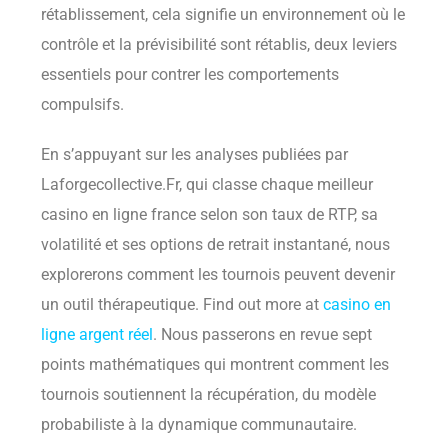
rétablissement, cela signifie un environnement où le
contrôle et la prévisibilité sont rétablis, deux leviers
essentiels pour contrer les comportements
compulsifs.
En s’appuyant sur les analyses publiées par
Laforgecollective.Fr, qui classe chaque meilleur
casino en ligne france selon son taux de RTP, sa
volatilité et ses options de retrait instantané, nous
explorerons comment les tournois peuvent devenir
un outil thérapeutique. Find out more at
casino en
ligne argent réel
. Nous passerons en revue sept
points mathématiques qui montrent comment les
tournois soutiennent la récupération, du modèle
probabiliste à la dynamique communautaire.