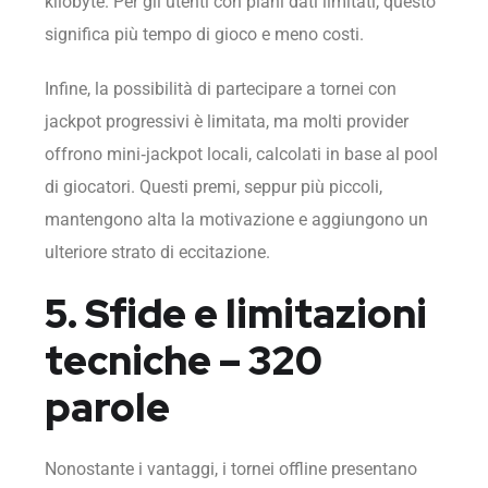
kilobyte. Per gli utenti con piani dati limitati, questo
significa più tempo di gioco e meno costi.
Infine, la possibilità di partecipare a tornei con
jackpot progressivi è limitata, ma molti provider
offrono mini‑jackpot locali, calcolati in base al pool
di giocatori. Questi premi, seppur più piccoli,
mantengono alta la motivazione e aggiungono un
ulteriore strato di eccitazione.
5. Sfide e limitazioni
tecniche – 320
parole
Nonostante i vantaggi, i tornei offline presentano