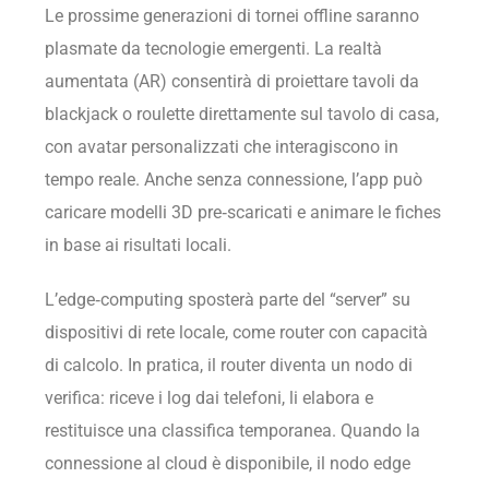
Le prossime generazioni di tornei offline saranno
plasmate da tecnologie emergenti. La realtà
aumentata (AR) consentirà di proiettare tavoli da
blackjack o roulette direttamente sul tavolo di casa,
con avatar personalizzati che interagiscono in
tempo reale. Anche senza connessione, l’app può
caricare modelli 3D pre‑scaricati e animare le fiches
in base ai risultati locali.
L’edge‑computing sposterà parte del “server” su
dispositivi di rete locale, come router con capacità
di calcolo. In pratica, il router diventa un nodo di
verifica: riceve i log dai telefoni, li elabora e
restituisce una classifica temporanea. Quando la
connessione al cloud è disponibile, il nodo edge