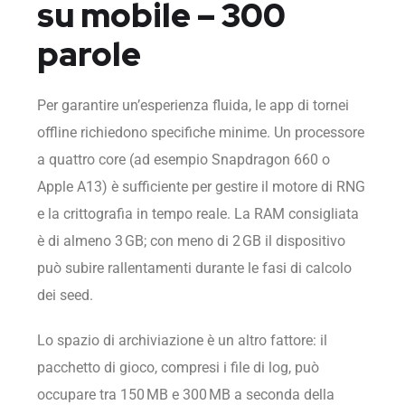
su mobile – 300
parole
Per garantire un’esperienza fluida, le app di tornei
offline richiedono specifiche minime. Un processore
a quattro core (ad esempio Snapdragon 660 o
Apple A13) è sufficiente per gestire il motore di RNG
e la crittografia in tempo reale. La RAM consigliata
è di almeno 3 GB; con meno di 2 GB il dispositivo
può subire rallentamenti durante le fasi di calcolo
dei seed.
Lo spazio di archiviazione è un altro fattore: il
pacchetto di gioco, compresi i file di log, può
occupare tra 150 MB e 300 MB a seconda della