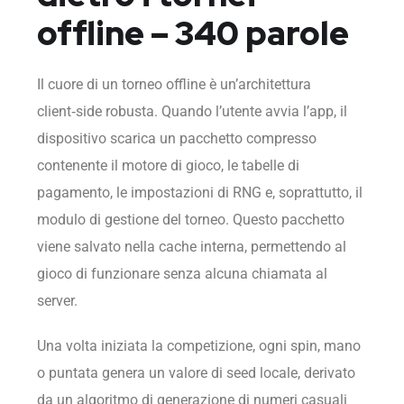
offline – 340 parole
Il cuore di un torneo offline è un’architettura
client‑side robusta. Quando l’utente avvia l’app, il
dispositivo scarica un pacchetto compresso
contenente il motore di gioco, le tabelle di
pagamento, le impostazioni di RNG e, soprattutto, il
modulo di gestione del torneo. Questo pacchetto
viene salvato nella cache interna, permettendo al
gioco di funzionare senza alcuna chiamata al
server.
Una volta iniziata la competizione, ogni spin, mano
o puntata genera un valore di seed locale, derivato
da un algoritmo di generazione di numeri casuali