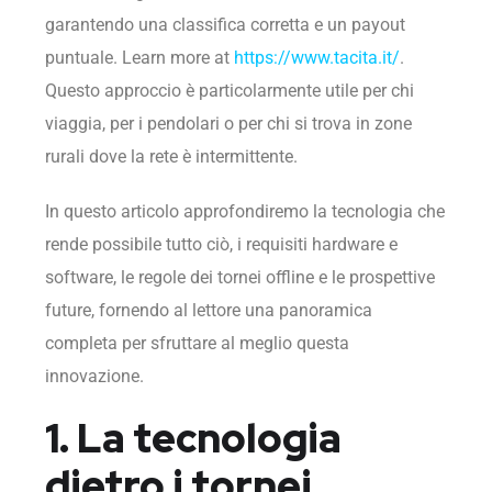
garantendo una classifica corretta e un payout
puntuale. Learn more at
https://www.tacita.it/
.
Questo approccio è particolarmente utile per chi
viaggia, per i pendolari o per chi si trova in zone
rurali dove la rete è intermittente.
In questo articolo approfondiremo la tecnologia che
rende possibile tutto ciò, i requisiti hardware e
software, le regole dei tornei offline e le prospettive
future, fornendo al lettore una panoramica
completa per sfruttare al meglio questa
innovazione.
1. La tecnologia
dietro i tornei