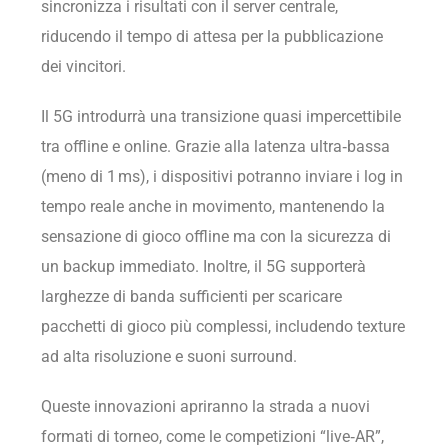
sincronizza i risultati con il server centrale,
riducendo il tempo di attesa per la pubblicazione
dei vincitori.
Il 5G introdurrà una transizione quasi impercettibile
tra offline e online. Grazie alla latenza ultra‑bassa
(meno di 1 ms), i dispositivi potranno inviare i log in
tempo reale anche in movimento, mantenendo la
sensazione di gioco offline ma con la sicurezza di
un backup immediato. Inoltre, il 5G supporterà
larghezze di banda sufficienti per scaricare
pacchetti di gioco più complessi, includendo texture
ad alta risoluzione e suoni surround.
Queste innovazioni apriranno la strada a nuovi
formati di torneo, come le competizioni “live‑AR”,