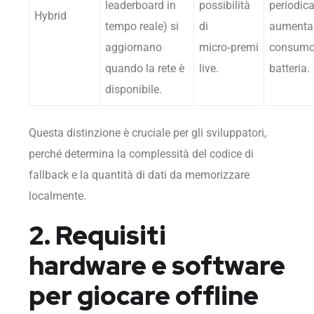
leaderboard in
possibilità
periodica
Hybrid
tempo reale) si
di
aumenta 
aggiornano
micro‑premi
consumo
quando la rete è
live.
batteria.
disponibile.
Questa distinzione è cruciale per gli sviluppatori,
perché determina la complessità del codice di
fallback e la quantità di dati da memorizzare
localmente.
2. Requisiti
hardware e software
per giocare offline