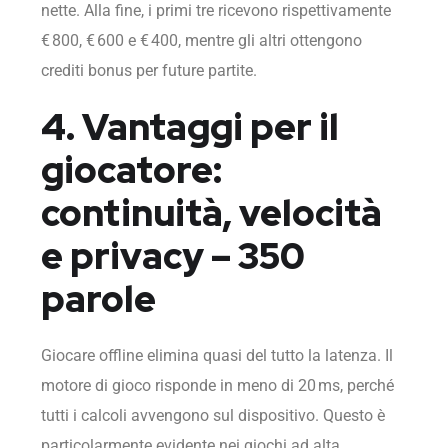
nette. Alla fine, i primi tre ricevono rispettivamente
€ 800, € 600 e € 400, mentre gli altri ottengono
crediti bonus per future partite.
4. Vantaggi per il
giocatore:
continuità, velocità
e privacy – 350
parole
Giocare offline elimina quasi del tutto la latenza. Il
motore di gioco risponde in meno di 20 ms, perché
tutti i calcoli avvengono sul dispositivo. Questo è
particolarmente evidente nei giochi ad alta