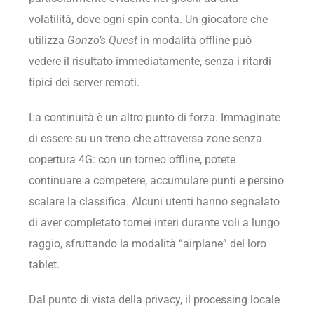
volatilità, dove ogni spin conta. Un giocatore che
utilizza
Gonzo’s Quest
in modalità offline può
vedere il risultato immediatamente, senza i ritardi
tipici dei server remoti.
La continuità è un altro punto di forza. Immaginate
di essere su un treno che attraversa zone senza
copertura 4G: con un torneo offline, potete
continuare a competere, accumulare punti e persino
scalare la classifica. Alcuni utenti hanno segnalato
di aver completato tornei interi durante voli a lungo
raggio, sfruttando la modalità “airplane” del loro
tablet.
Dal punto di vista della privacy, il processing locale